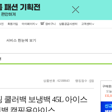
그인
회원가입
마이페이지
장바구니
상품공급사센터
고객센터
서비스 한눈에 보기
천
상품번호 : 62188643
랭킹점수 :
0
점
구매완
445,
 쿨러백 보냉백 45L 아이스
오늘
132,
러백 캠핑용아이스