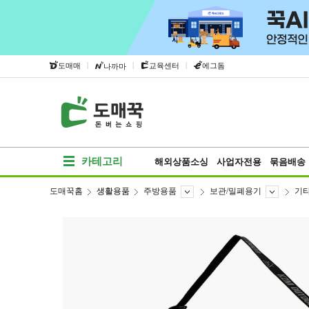
|
|
|
도매매
교육센터
에그돔
나까마
카테고리
해외상품소싱
사업자전용
묶음배송
도매꾹홈
생활용품
주방용품
보관/밀폐용기
기