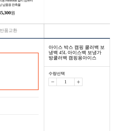
용 PrimeBulk 멀티 컴퓨터
상 납품용 판촉물
85,300
원
반품교환
아이스 박스 캠핑 쿨러백 보
냉백 45L 아이스백 보냉가
방쿨러백 캠핑용아이스
수량선택