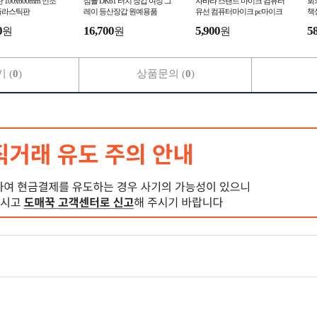
판 100x600mm 인조
심플 DK61 터치 장갑 여성 그
자바라 스탠드 마이크 컴퓨터
회의
플라스틱판
레이 등산장갑 원예용품
유선 컴퓨터마이크 pc마이크
책
0
16,700
5,900
5
원
원
원
 (
0
)
상품문의 (
0
)