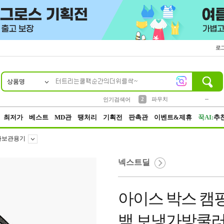
로
상품명
10
1
2
5
6
7
8
9
키링
파우치
말랑이
선풍기
가방
양말
짱구
텀블러
2
1
1
7
3
3
모자
인기검색어
4
미니
23
최저가
베스트
MD관
땡처리
기획전
판촉관
이벤트&제휴
꾹AI:
추
타보관용기
넥스트딜
아이스 박스 캠핑
백 보냉가방쿨