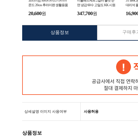
프리미엄 파라다이스 다이아
이불패드세트 2컬러 폴릿 순
3T BMC
몬드 20cm 후라이팬 생활용품
면 냉감 60수 고밀도 KK 시원
대리석 
사무용품
한이불세트 공장
20,600
347,700
16,90
원
원
구매후기
상품정보
상세설명 이미지 사용여부
사용허용
상품정보