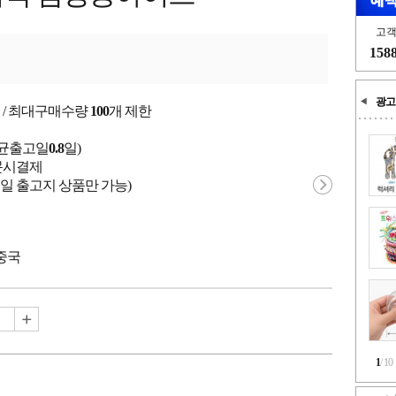
고
158
광고
 / 최대구매수량
100
개 제한
평균출고일
0.8
일)
 주문시결제
일 출고지 상품만 가능)
 중국
1
/
10