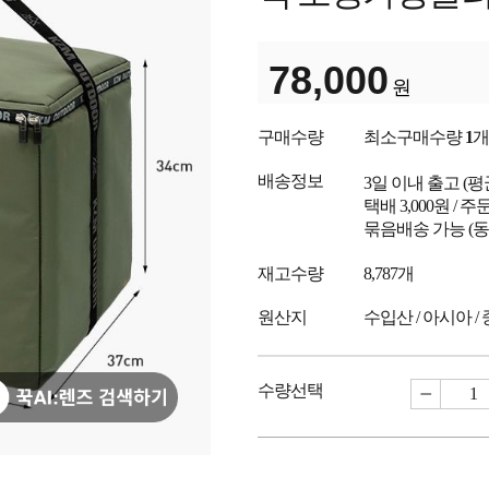
78,000
원
구매수량
최소구매수량
1
개
배송정보
3일 이내 출고
(
택배 3,000원 /
묶음배송 가능 (동
재고수량
8,787개
원산지
수입산 / 아시아 /
수량선택