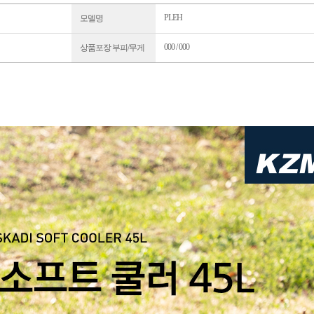
PLEH
모델명
000 / 000
상품포장 부피/무게