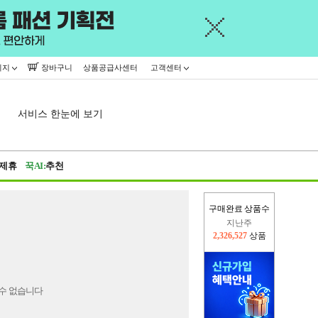
이지
장바구니
상품공급사센터
고객센터
서비스 한눈에 보기
제휴
꾹AI:
추천
구매완료 상품수
지난주
2,326,527
상품
이번주
2,298,202
상품
수 없습니다