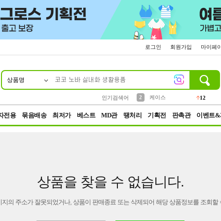
로그인
회원가입
마이페
상품명
10
1
4
5
6
7
8
9
파우치
등산
벨트
실리콘
양말
모자
양산
여성패션
152
395
555
12
1
1
5
3
2
케이스
인기검색어
12
3
생수
454
자전용
묶음배송
최저가
베스트
MD관
땡처리
기획전
판촉관
이벤트&
상품을 찾을 수 없습니다.
이지의 주소가 잘못되었거나, 상품이 판매종료 또는 삭제되어 해당 상품정보를 조회할 