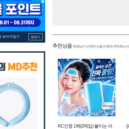
창 보이지않기
창닫기
추천상품
회원님이 선택한 상품과 함께 추천해드리
KC인증 1팩(2매입) 붙이는 아