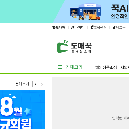
|
|
|
도매매
나까마
교육센터
에그돔
카테고리
해외상품소싱
사업
전체보기
입력된 페