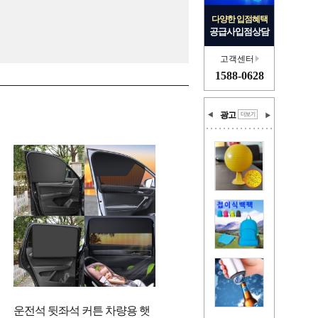
다양한 입점혜택
공급사입점상담
고객센터
1588-0628
광고
운전석 뒷좌석 커튼 차량용 햇