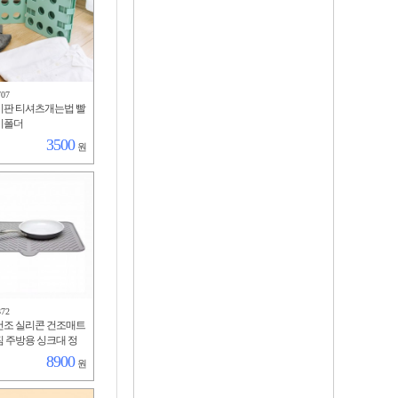
707
판 티셔츠개는법 빨
기폴더
3500
원
372
조 실리콘 건조매트
 주방용 싱크대 정
8900
원