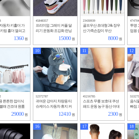
8
45848357
23430939
47470
자동차 키홀더 가
프리미엄 그레이 커플 달
골프우산 초대형 24k 장우
투명 
 키링 홀더 열쇠고
리기 운동화 조깅화 런닝
산 가족손잡이 우산
업용 
화
경
1360
15000
8000
원
원
원
10
11
12
2
52372787
45216785
55327
용 튼튼한 접이식
귀여운 강아지 차량용 티
스포츠 무릎 보호대 쿠션
음식물
빨래 건조대 원룸
슈케이스 자동차 휴지 커
패드 운동 농구 등산 아대
빠짐 
버
걸이
29000
12410
2300
원
원
원
16
17
18