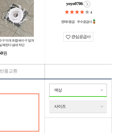
yoyo0706
4
판매1등급
우수공급사
관심공급사
수구 마개 트랩 배수구 덮개
실 베란다 냄새 차단
50
원
반품교환
색상
사이즈