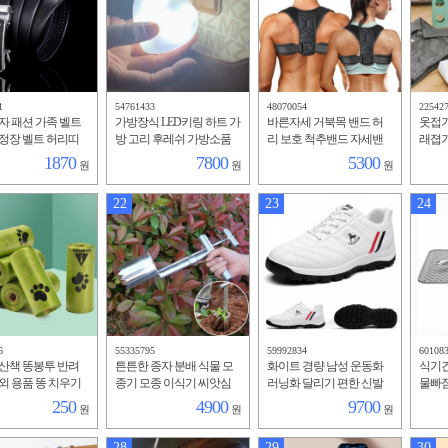
1
54761433
48070054
22542
자 패션 가족 벨트
가방장식 LED키링 하트 가
바른자세 거북목 밴드 허
옷접기
정장 벨트 허리띠
방 고리 후레쉬 가방소품
리 보호 척추밴드 자세밴
래졉
드
1870
7800
5300
원
원
원
22
23
24
6
55335795
59992834
60108
산책 똥봉투 반려
튼튼한 종자 분배 식물 모
화이트 경량 남성 운동화
식기건
외 용품 똥 치우기
종기 모종 이식기 씨앗심
러닝화 달리기 편한 신발
물빠짐
기
리
250
4900
9700
원
원
원
28
29
30