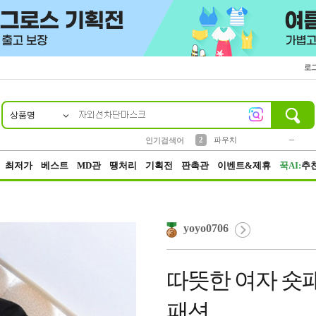
로
상품명
10
1
4
5
6
7
8
9
키링
미니
말랑이
선풍기
가방
양말
짱구
텀블러
23
2
1
1
7
3
2
파우치
인기검색어
3
모자
최저가
베스트
MD관
땡처리
기획전
판촉관
이벤트&제휴
꾹AI:
추
yoyo0706
따뜻한 여자 숏패
패션