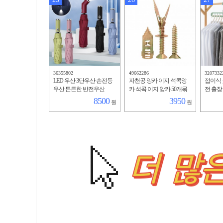
36355802
49662286
3207332
LED 우산 3단우산 손전등
자천공 앙카 이지 석콕앙
접이식 
우산 튼튼한 반전우산
카 석콕 이지 앙카 50개묶
전 출장
음
8500
3950
원
원