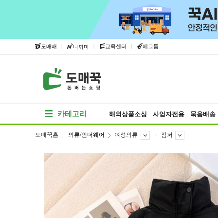
|
|
|
도매매
교육센터
에그돔
나까마
카테고리
해외상품소싱
사업자전용
묶음배송
도매꾹홈
의류/언더웨어
여성의류
점퍼