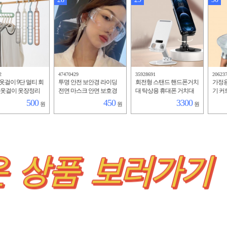
2
47470429
35928691
20623
옷걸이 9단 멀티 회
투명 안전 보안경 라이딩
회전형 스탠드 핸드폰거치
가정용
 옷걸이 옷장정리
전면 마스크 안면 보호경
대 탁상용 휴대폰 거치대
기 커
염색
500
450
3300
원
원
원