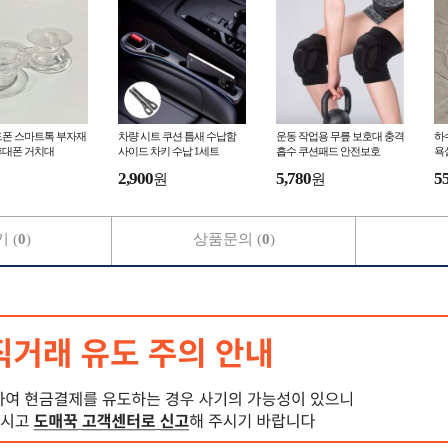
드폰 스마트톡 부자재
차량 시트 쿠션 틈새 수납함
운동 작업용 무릎 보호대 충격
하
휴대폰 거치대
사이드 차키 수납 1세트
흡수 쿠션패드 안전보호
욕
2,900
5,780
5
원
원
 (
0
)
상품문의 (
0
)