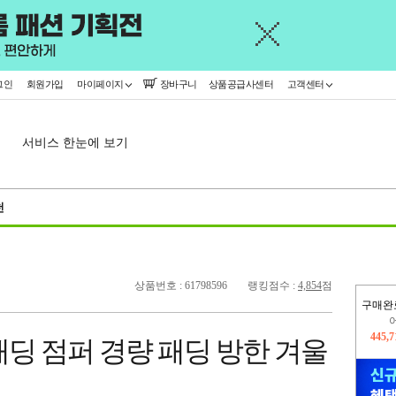
그인
회원가입
마이페이지
장바구니
상품공급사센터
고객센터
서비스 한눈에 보기
천
상품번호 : 61798596
랭킹점수 :
4,854
점
구매완
오늘
162,
딩 점퍼 경량 패딩 방한 겨울
445,