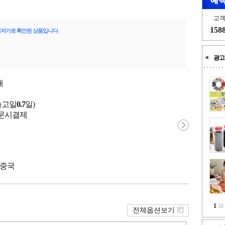
고
158
최저가로 확인된 상품입니다
광고
개
출고일
0.7
일)
 주문시결제
 중국
1
/
10
전체옵션보기