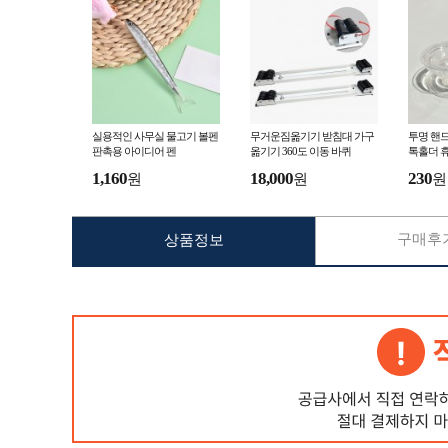
실용적인 사무실 물고기 볼펜
무거운짐옮기기 받침대 가구
투명 핸
판촉용 아이디어 펜
옮기기 360도 이동 바퀴
톡홀더 
1,160
18,000
230
원
원
원
구매후기
상품정보