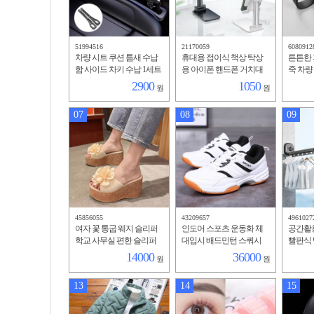
51994516
21170059
6080912
차량 시트 쿠션 틈새 수납
휴대용 접이식 책상 탁상
튼튼한 
함 사이드 차키 수납 1세트
용 아이폰 핸드폰 거치대
죽 차량
리
2900
1050
원
원
07
08
09
45856055
43209657
4961027
여자 꽃 통굽 웨지 슬리퍼
인도어 스포츠 운동화 체
공간활
학교 사무실 편한 슬리퍼
대입시 배드민턴 스쿼시
빨판식 
신발
빨래
14000
36000
원
원
13
14
15