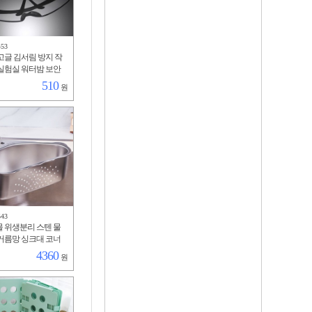
453
고글 김서림 방지 작
실험실 워터밤 보안
510
원
543
 위생분리 스텐 물
거름망 싱크대 코너
4360
원