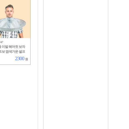
747
 이발 헤어컷 보자
트보 염색가운 셀프
2300
원