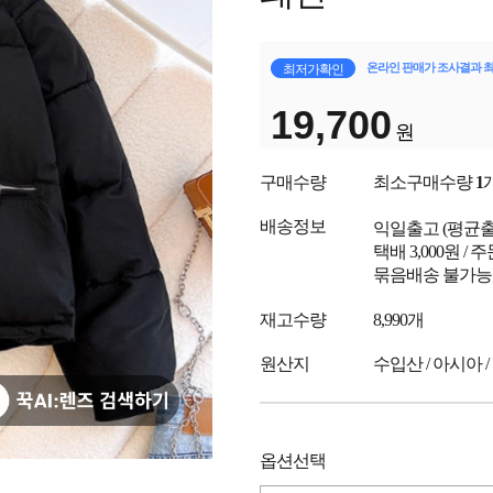
온라인 판매가 조사결과 
최저가확인
19,700
원
구매수량
최소구매수량
1
배송정보
익일출고
(평균
택배 3,000원 /
묶음배송 불가능
재고수량
8,990개
원산지
수입산 / 아시아 /
옵션선택