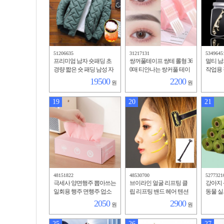
51206635
31217131
5349645
프리미엄 남자 숏패딩 초
쌍꺼풀테이프 쌍테 롤형 36
멀티 남
경량 짧은 숏 패딩 남성 자
0매 티안나는 쌍커풀 테이
작업용 
켓
프
19500
2200
원
원
19
20
21
48151822
48530700
5277321
극세사 양면행주 뽑아쓰는
브이라인 얼굴 리프팅 클
강아지 
일회용 행주 면행주 업소
립 리프팅 밴드 헤어 텐션
동물 실
용
2050
2900
원
원
25
26
27