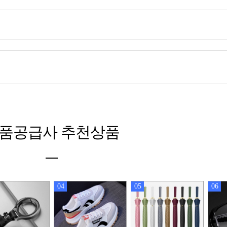
품공급사 추천상품
04
05
06