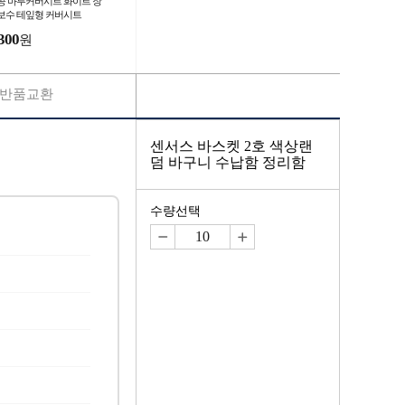
공 마루커버시트 화이트 장
보수 테잎형 커버시트
300
원
반품교환
센서스 바스켓 2호 색상랜
덤 바구니 수납함 정리함
수량선택