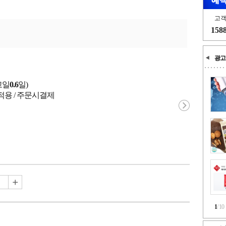
고
158
광고
고일
0.6
일)
적용 / 주문시결제
1
/
10