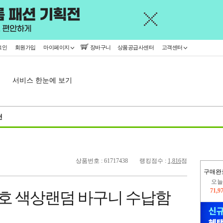
그인
회원가입
마이페이지
장바구니
상품공급사센터
고객센터
서비스 한눈에 보기
천
상품번호 : 61717438
랭킹점수 :
1,816
점
구매완
오늘
71,9
2호 색상랜덤 바구니 수납함
445,