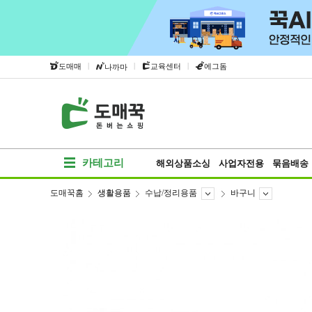
|
|
|
도매매
교육센터
에그돔
나까마
카테고리
해외상품소싱
사업자전용
묶음배송
도매꾹홈
생활용품
수납/정리용품
바구니