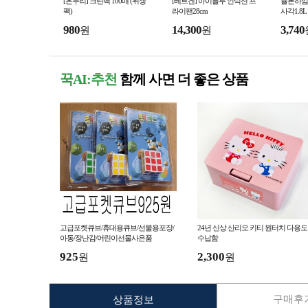
[온누리] 크린팩 100매 (위생
[베르겐] 아이블루 인덕션 프
뮬본하임
팩)
라이팬28cm
사각1.8
품/20개입
980
14,300
3,740
원
원
꾹AI:추천
함께 사면 더 좋은 상품
고급포켓큐브/휴대용큐브/선물용포장/
24년 신상 산리오 키티 원터치 다용도
아동/장난감/어린이선물사은품
수납함
925
2,300
원
원
구매후기
상품정보