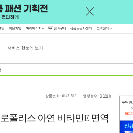
그인
회원가입
마이페이지
장바구니
상품공급사센터
고객센터
서비스 한눈에 보기
천
상품번호 : 61451512
랭킹점수 :
3,980
점
구매완
오늘
436,
프로폴리스 아연 비타민E 면역
402,