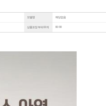
모델명
해당없음
00 / 00
상품포장 부피/무게