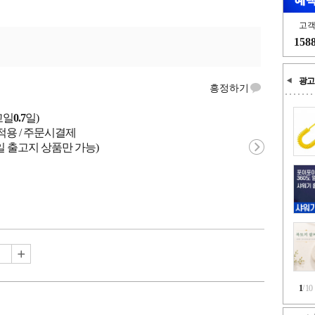
고
158
광고
흥정하기
고일
0.7
일)
적용 / 주문시결제
일 출고지 상품만 가능)
1
/
10