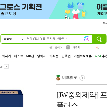
로
상품명
10
1
4
5
6
7
8
9
키링
선풍기
말랑이
키캡
텀블러
가방
양말
양산
1
1
5
2
2
2
파우치
인기검색어
1
3
모자
2
최저가
베스트
MD관
땡처리
기획전
판촉관
이벤트&제휴
꾹AI:
추
품
비즈엠넷
[JW중외제약] 
플러스