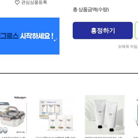
관심상품등록
총 상품금액(수량)
흥정하기
도매꾹 수입