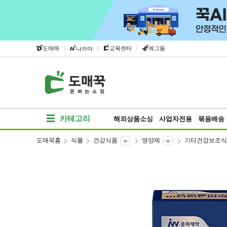
|
|
|
도매매
교육센터
에그돔
나까마
카테고리
해외상품소싱
사업자전용
묶음배송
도매꾹홈
식품
건강식품
영양제
기타건강보조식