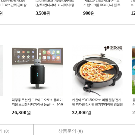
 스텐푸드케이스정
[신상품] 도브 여행용 3종세트
*재입고* [에코이즈] 허니로
[베
m
L 1P [박스단위 판매상
(샴푸+컨디셔너+바디워시+종
즈 핸드크림 100ml (1시 전 주
]
이케이스)
문 당일출고)
3,500
990
1
원
원
원
차량용 무선 안드로이드 오토 카플레이
키친아트YC1500/42cm 라팔 원형 전기
물
지원 초소형 네비게이션 동글 나비 NV6
팬 피자팬 잔치팬 전기후라이팬 명절전
5-ACC1
유리뚜껑
26,800
32,800
2
원
원
 (
0
)
상품문의 (
0
)