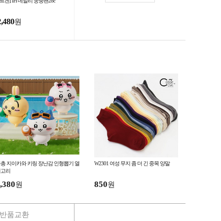
르겐] IH 데일리 궁중팬28c
2,480
원
총 지이카와 키링 장난감 인형뽑기 열
W2301 여성 무지 좀 더 긴 중목 양말
쇠고리
,380
850
원
원
반품교환