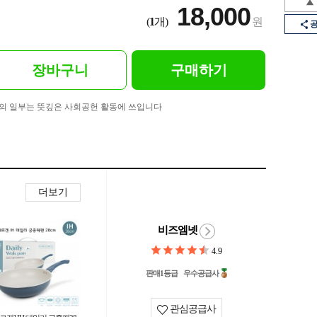
18,000
(
1
개)
원
장바구니
구매하기
의 일부는 뜻깊은 사회공헌 활동에 쓰입니다
더보기
비즈엠넷
4.9
판매1등급
우수공급사
관심공급사