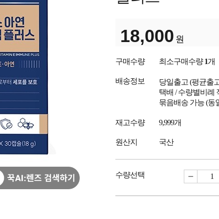
18,000
원
구매수량
최소구매수량
1
개
배송정보
당일출고
(평균출
택배 / 수량별비례 
묶음배송 가능 (동
재고수량
9,999개
원산지
국산
수량선택