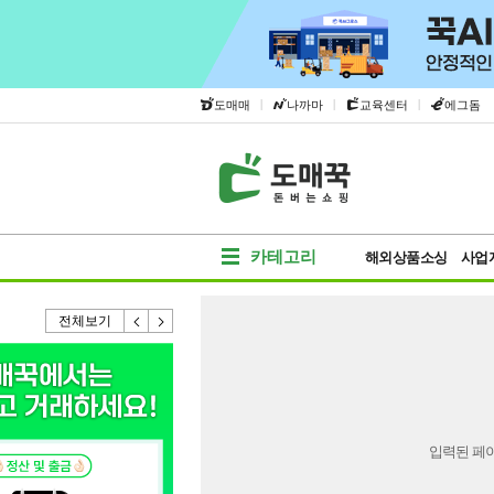
|
|
|
도매매
나까마
교육센터
에그돔
카테고리
해외상품소싱
사업
전체보기
입력된 페