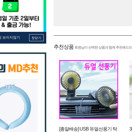
창 보이지않기
창닫기
추천상품
회원님이 선택한 상품과 함께 추천해드리
[총알배송] USB 듀얼선풍기 탁