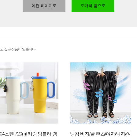
이전 페이지로
도매꾹 홈으로
고 싶은 상품이 있습니다
304스텐 720ml 키링 텀블러 캠
냉감 바지/쿨 팬츠/여자/남자/여