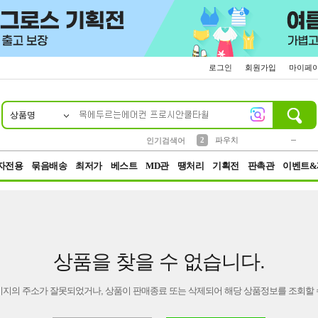
로그인
회원가입
마이페
상품명
10
1
4
5
6
7
8
9
키링
미니
말랑이
선풍기
가방
양말
짱구
텀블러
23
2
1
1
7
3
2
파우치
인기검색어
3
모자
자전용
묶음배송
최저가
베스트
MD관
땡처리
기획전
판촉관
이벤트&
상품을 찾을 수 없습니다.
이지의 주소가 잘못되었거나, 상품이 판매종료 또는 삭제되어 해당 상품정보를 조회할 