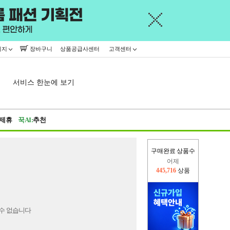
이지
장바구니
상품공급사센터
고객센터
서비스 한눈에 보기
제휴
꾹AI:
추천
구매완료 상품수
어제
445,716
상품
오늘(현재)
331,469
상품
수 없습니다