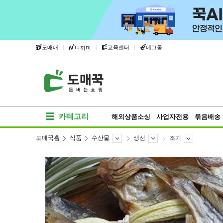
|
|
|
도매매
교육센터
에그돔
나까마
카테고리
해외상품소싱
사업자전용
묶음배송
도매꾹홈
식품
수산물
생선
조기