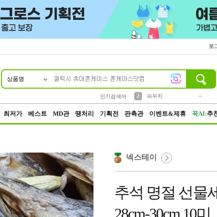
로
상품명
10
1
4
5
6
7
8
9
키링
미니
말랑이
선풍기
가방
양말
짱구
텀블러
23
2
1
1
7
3
2
파우치
인기검색어
3
모자
최저가
베스트
MD관
땡처리
기획전
판촉관
이벤트&제휴
꾹AI:
추
넥스테이
추석 명절 선물
28cm-30cm 10미