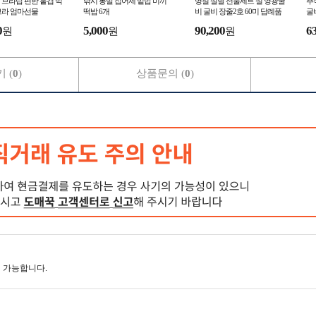
브라탑 편한 홑겹 빅
낚시 통발 집어제 밑밥 미끼
명절 설날 선물세트 설 영광굴
추
브라 엄마선물
떡밥 6개
비 굴비 장줄2호 60미 답례품
굴비
단체 선물
0
5,000
90,200
6
원
원
원
 (
0
)
상품문의 (
0
)
 가능합니다.