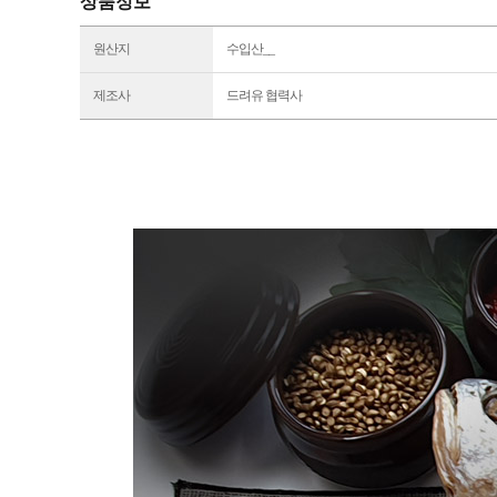
상품정보
원산지
수입산__
제조사
드려유 협력사