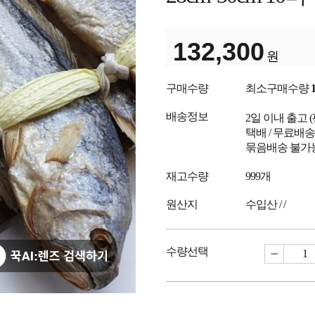
132,300
원
구매수량
최소구매수량
배송정보
2일 이내 출고
택배 / 무료배송
묶음배송 불가
재고수량
999개
원산지
수입산 / /
수량선택