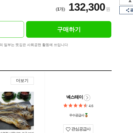
132,300
(
1
개)
원
구매하기
의 일부는 뜻깊은 사회공헌 활동에 쓰입니다
더보기
넥스테이
4.6
우수공급사
관심공급사