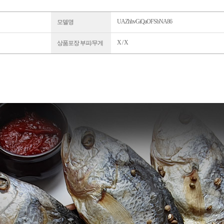
UAZhhvGiQaOFSbNA86
모델명
X / X
상품포장 부피/무게