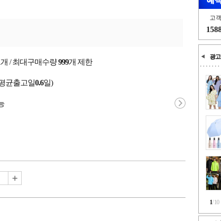
고
158
광고
1
개 / 최대구매수량
999
개 제한
(평균출고일
0.6
일)
능
1
/
10