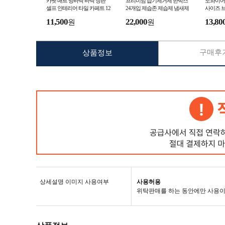
카펫 매트 방바닥 바닥 장판
프리미엄 습기제거제 한박스
노와이어 
셀프 인테리어 타일 카페트 12
24개입 제습존 제습제 냄새제
사이즈 
장 1세트 거실 사무실
거제 습기제거제 숯 습기제거
11,500
22,000
13,80
원
원
곰팡이방지
구매후기
상품정보
상세설명 이미지 사용여부
사용허용
위탁판매를 하는 동안에만 사용이