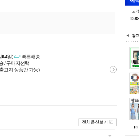
고
158
광고
일
0.4
일)
빠른배송
송 / 구매자선택
 출고지 상품만 가능)
전체옵션보기
1
/
9