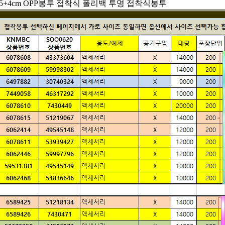
0X35+4cm OPP봉투 접착식 폴리백 투명 접착식봉투