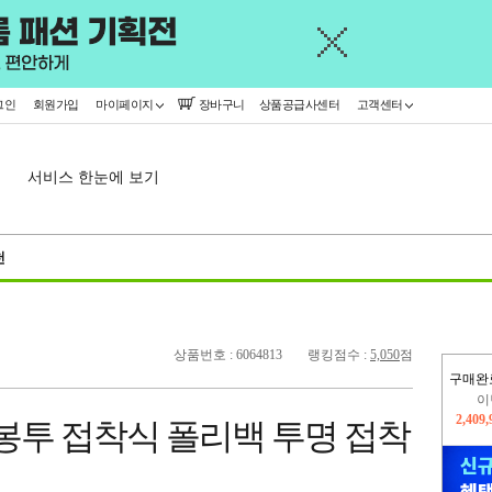
그인
회원가입
마이페이지
장바구니
상품공급사센터
고객센터
서비스 한눈에 보기
천
상품번호 : 6064813
랭킹점수 :
5,050
점
구매완
지
2,326
OPP봉투 접착식 폴리백 투명 접착
이
2,409