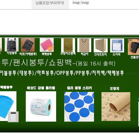
image / image
상품포장 부피/무게