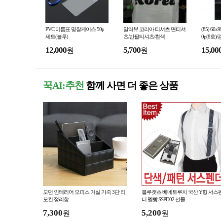
PVC 이름표 명찰케이스 50p
알러뷰 코리아 티셔츠 면티셔
(85) 6
세트(블루)
츠/반팔티셔츠/흰색
0p(8호)
12,000
5,700
15,00
원
원
꾹AI:추천
함께 사면 더 좋은 상품
모던 인테리어 오피스 거실 가죽 3단 리
블루캣츠 베네토루치 국산 Y형 서스
모컨 정리함
더 멜빵 SSPD02 선물
7,300
5,200
원
원