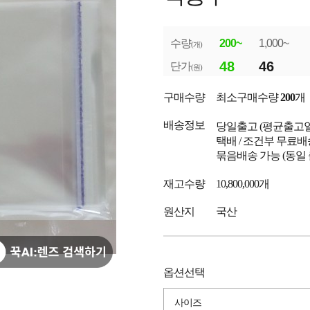
수량
200~
1,000~
(개)
48
46
단가
(원)
구매수량
최소구매수량
200
개
배송정보
당일출고
(평균출고
택배 / 조건부 무료배
묶음배송 가능 (동일
재고수량
10,800,000개
원산지
국산
옵션선택
사이즈