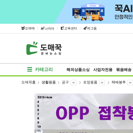
|
|
|
도매매
교육센터
에그돔
나까마
카테고리
해외상품소싱
사업자전용
묶음배송
도매꾹홈
생활용품
공구
포장용품
택배봉투