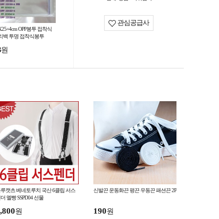
관심공급사
X25+4cm OPP봉투 접착식
리백 투명 접착식봉투
3
원
루캣츠 베네토루치 국산 6클립 서스
신발끈 운동화끈 평끈 우동끈 패션끈 2P
더 멜빵 SSPD04 선물
,800
190
원
원