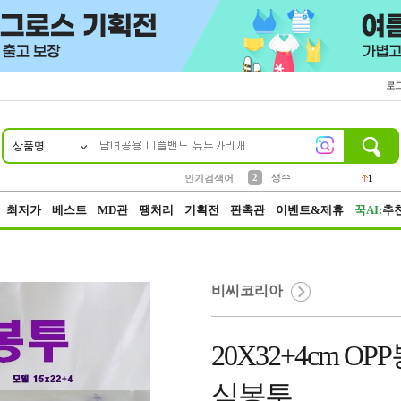
로
상품명
10
1
2
5
6
7
8
9
벨트
생수
등산
실리콘
양말
여성패션
장갑
led
4
1
1
2
4
1
3
케이스
인기검색어
1
4
파우치
3
최저가
베스트
MD관
땡처리
기획전
판촉관
이벤트&제휴
꾹AI:
추
비씨코리아
20X32+4cm 
식봉투