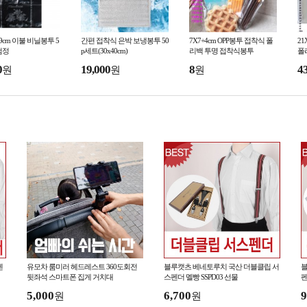
6x99cm 이불 비닐봉투 5
간편 접착식 은박 보냉봉투 50
7X7+4cm OPP봉투 접착식 폴
21
/검정
p세트(30x40cm)
리백 투명 접착식봉투
폴
0
19,000
8
4
원
원
원
펜
유모차 룸미러 헤드레스트 360도회전
블루캣츠 베네토루치 국산 더블클립 서
블
뒷좌석 스마트폰 집게 거치대
스펜더 멜빵 SSPD03 선물
펜
5,000
6,700
9
원
원