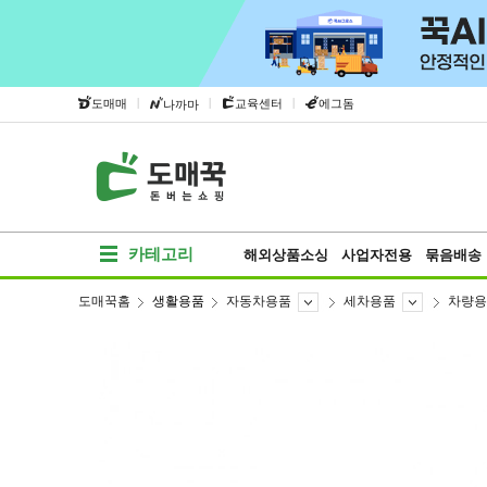
|
|
|
도매매
교육센터
에그돔
나까마
카테고리
해외상품소싱
사업자전용
묶음배송
도매꾹홈
생활용품
자동차용품
세차용품
차량용