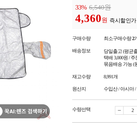
33%
6,540
원
4,360
원
즉시할인가
구매수량
최소구매수량
2
배송정보
당일출고
(평균
택배 3,000원 /
묶음배송 가능 (
재고수량
8,991개
원산지
수입산 / 아시아 /
수량선택