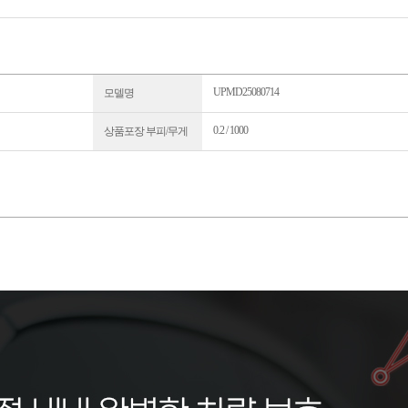
UPMD25080714
모델명
0.2 / 1000
상품포장 부피/무게