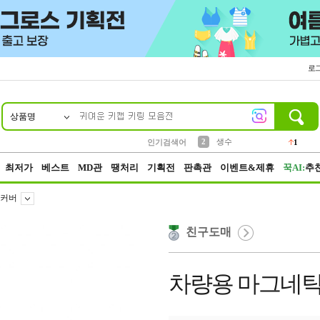
로
상품명
10
1
4
5
6
7
8
9
벨트
파우치
등산
실리콘
양말
여성패션
장갑
led
4
3
1
2
4
1
2
생수
1
인기검색어
3
케이스
1
최저가
베스트
MD관
땡처리
기획전
판촉관
이벤트&제휴
꾹AI:
추
커버
친구도매
차량용 마그네틱