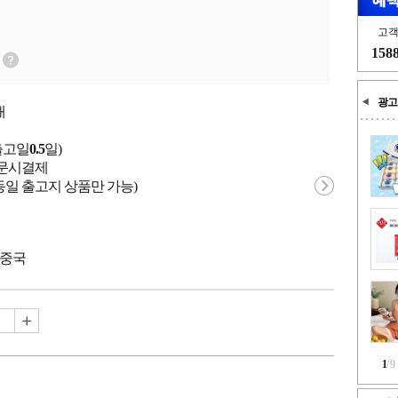
고
158
광고
개
출고일
0.5
일)
 주문시결제
동일 출고지 상품만 가능)
 중국
1
/
9