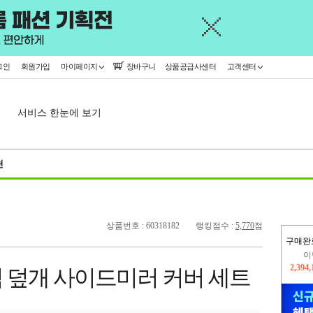
그인
회원가입
마이페이지
장바구니
상품공급사센터
고객센터
서비스 한눈에 보기
천
상품번호 : 60318182
랭킹점수 :
5,770
점
이
구매완
2,394
지
 덮개 사이드미러 커버 세트
2,326