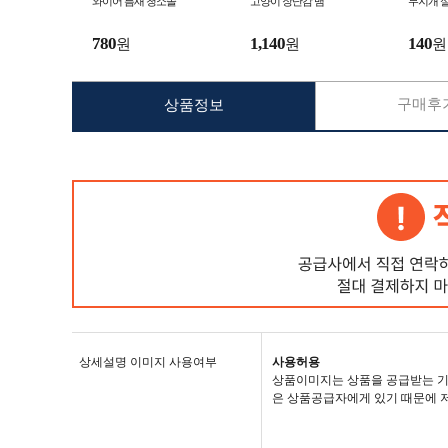
와이어 틈새 청소솔
고양이 장난감 뱀
무지개 
780
1,140
140
원
원
원
구매후기
상품정보
상세설명 이미지 사용여부
사용허용
상품이미지는 상품을 공급받는 기
은 상품공급자에게 있기 때문에 