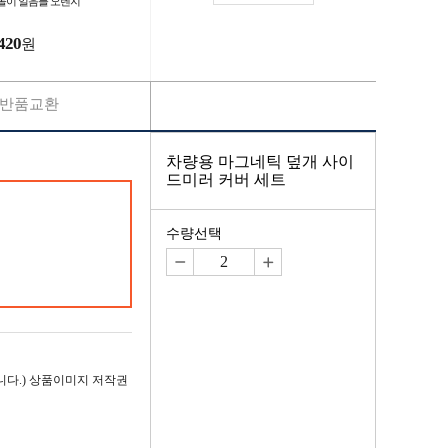
돌이 얼음틀 오렌지
420
원
반품교환
차량용 마그네틱 덮개 사이
드미러 커버 세트
수량선택
다.) 상품이미지 저작권