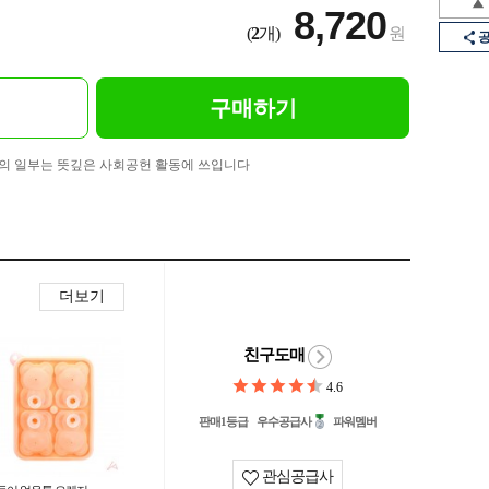
8,720
(
2
개)
원
구매하기
의 일부는 뜻깊은 사회공헌 활동에 쓰입니다
더보기
친구도매
4.6
판매1등급
우수공급사
파워멤버
관심공급사