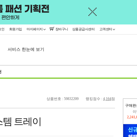
그인
회원가입
마이페이지
장바구니
상품공급사센터
고객센터
서비스 한눈에 보기
천
상품번호 : 59832209
랭킹점수 :
4,164
점
구매완
이
2,241
스템 트레이
지
2,326