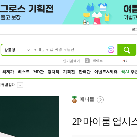
로
상품명
10
1
4
5
6
7
8
9
파우치
등산
벨트
실리콘
양말
모자
양산
여성패션
152
395
555
12
1
1
5
3
2
케이스
인기검색어
12
3
생수
454
최저가
베스트
MD관
땡처리
기획전
판촉관
이벤트&제휴
꾹AI:
추
서류받침대
메니몰
2P 마이룸 업시