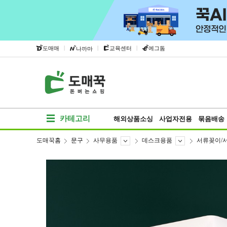
|
|
|
도매매
교육센터
에그돔
나까마
카테고리
해외상품소싱
사업자전용
묶음배송
도매꾹홈
문구
사무용품
데스크용품
서류꽂이/