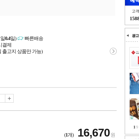
고
158
광고
고일
0.4
일)
빠른배송
문시결제
 출고지 상품만 가능)
1
/
9
16,670
(
1
개)
원