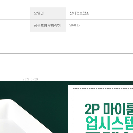
모델명
상세정보참조
90 / 0.15
상품포장 부피/무게
ZEN_3739