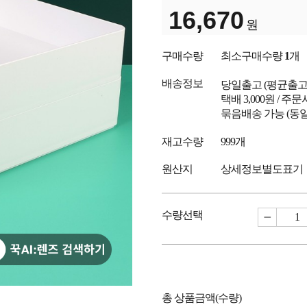
16,670
원
구매수량
최소구매수량
1
개
배송정보
당일출고
(평균출
택배 3,000원 / 주
묶음배송 가능 (동일
재고수량
999개
원산지
상세정보별도표기
수량선택
총 상품금액(수량)