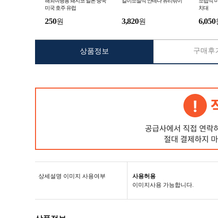
해외여행용 돼지코 일본 중국
길이조절식 안테나 유리닦이
조립식 
미국 호주 유럽
치대
250
3,820
6,050
원
원
구매후기
상품정보
상세설명 이미지 사용여부
사용허용
이미지사용 가능합니다.