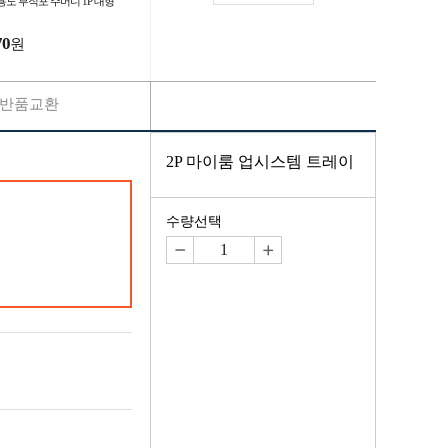
용도 부직포 주머니 1P 대형
70
원
반품교환
2P 마이룸 업시스템 트레이
수량선택