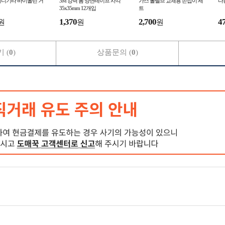
미니기타 바이올린 거
3M 강력 폼 양면테이프 사각
가스 볼밸브 교체용 손잡이 세
다
35x35mm 12개입
트
1,370
2,700
4
원
원
원
 (
0
)
상품문의 (
0
)