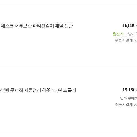
16,800
 데스크 서류보관 파티션걸이 메탈 선반
옵션가
낱개
주문시결제
3
19,150
공부방 문제집 서류정리 책꽂이 4단 트롤리
낱개구매
주문시결제
3