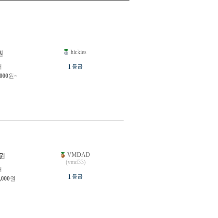
hickies
원
1
개
등급
,000
원~
VMDAD
원
(vmd33)
개
1
등급
,000
원