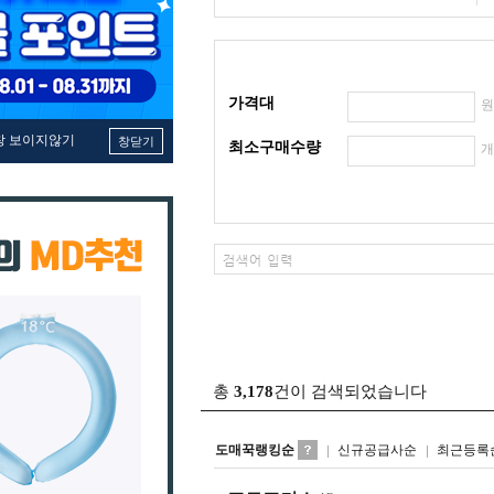
가격대
창 보이지않기
창닫기
최소구매수량
총
3,178
건이 검색되었습니다
도매꾹랭킹순
신규공급사순
최근등록