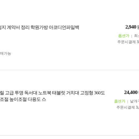
2,940
시험지 계약서 정리 학원가방 아코디언파일백
옵션가
최
주문시결제
3
구매가능
24,400
릴 고급 투명 독서대 노트북 태블릿 거치대 고정형 360도
조절 높이조절 다용도 스
옵션가
낱개
주문시결제
3