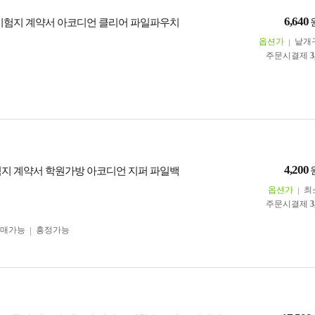
6,640
 시험지 계약서 아코디언 클리어 파일파우치
옵션가
낱개
주문시결제
3
4,200
험지 계약서 학원가방 아코디언 지퍼 파일백
옵션가
최
주문시결제
3
구매가능
흥정가능