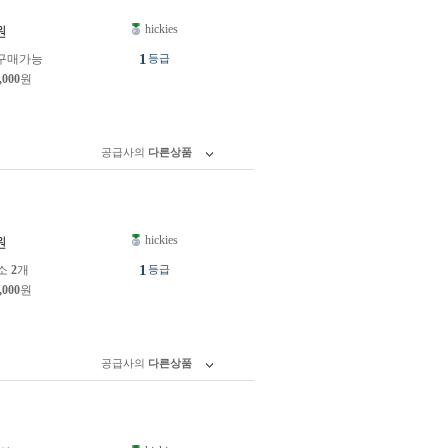
hickies
원
1
구매가능
등급
,000
원
공급사의
다른상품
hickies
원
1
소
2
개
등급
,000
원
공급사의
다른상품