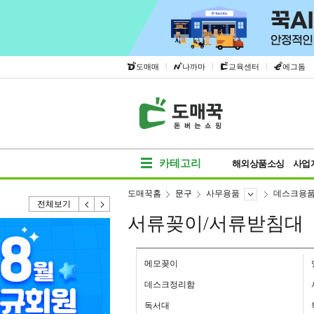
|
|
|
도매매
나까마
교육센터
에그돔
카테고리
해외상품소싱
사업
도매꾹홈
문구
사무용품
데스크용
전체보기
서류꽂이/서류받침대
메모꽂이
데스크정리함
독서대