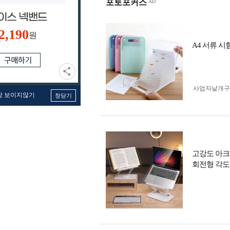
포토포커스
2,190
원
A4 서류 
사업자 낱개
창 보이지않기
창닫기
고강도 아크
회전형 각도