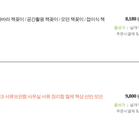
8,180
바라 책꽂이 / 공간활용 책꽂이 / 모던 책꽂이 / 접이식 책
옵션가
낱개
주문시결제
3
9,800
크 서류보관함 사무실 서류 정리함 철제 책상 선반 모던
옵션가
낱개
주문시결제
3