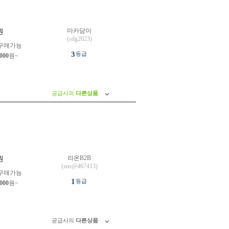
마카담아
원
(sdg2023)
구매가능
3
등급
,000
원~
공급사의
다른상품
라온B2B
원
(sns@467413)
구매가능
1
등급
,000
원~
공급사의
다른상품