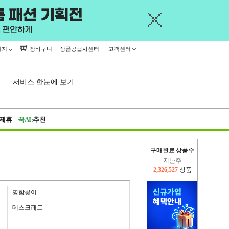
이지
장바구니
상품공급사센터
고객센터
서비스 한눈에 보기
제휴
꾹AI:
추천
구매완료 상품수
이번주
2,226,699
상품
지난주
2,326,527
상품
명함꽂이
데스크패드