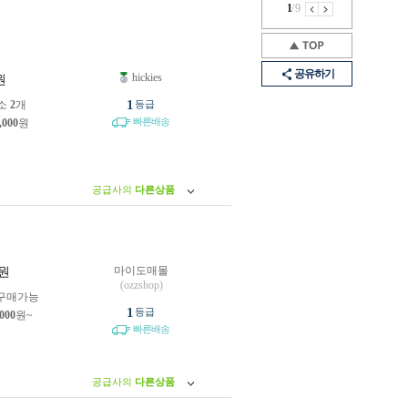
1
/
9
공유하기
hickies
원
1
소
2
개
등급
빠른배송
,000
원
공급사의
다른상품
마이도매몰
원
(ozzshop)
구매가능
1
등급
,000
원~
빠른배송
공급사의
다른상품