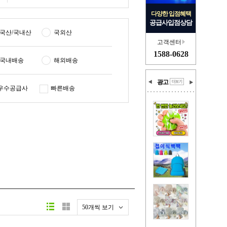
다양한 입점혜택
공급사입점상담
국산/국내산
국외산
고객센터
1588-0628
국내배송
해외배송
광고
우수공급사
빠른배송
50개씩 보기