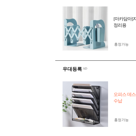
[마카담아]자
정리용
흥정가능
우대등록
오피스 데스
수납
흥정가능