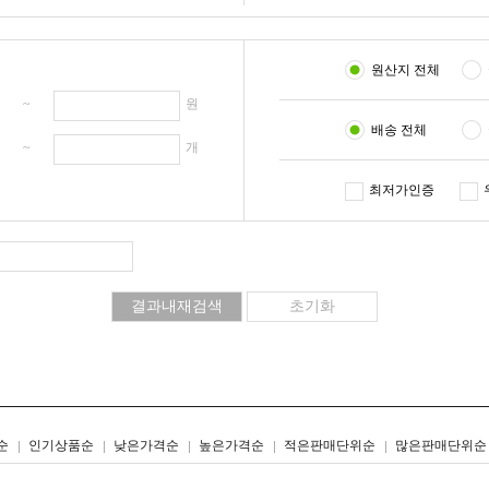
원산지 전체
원 ~
원
배송 전체
개 ~
개
최저가인증
리스트형
갤러리형
순
인기상품순
낮은가격순
높은가격순
적은판매단위순
많은판매단위순