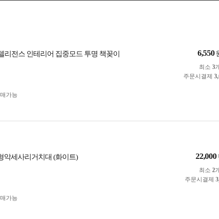
6,550
S 인텔리전스 인테리어 집중모드 투명 책꽂이
최소
3
주문시결제
3
구매가능
22,000
 T자형악세사리거치대 (화이트)
최소
2
주문시결제
3
구매가능