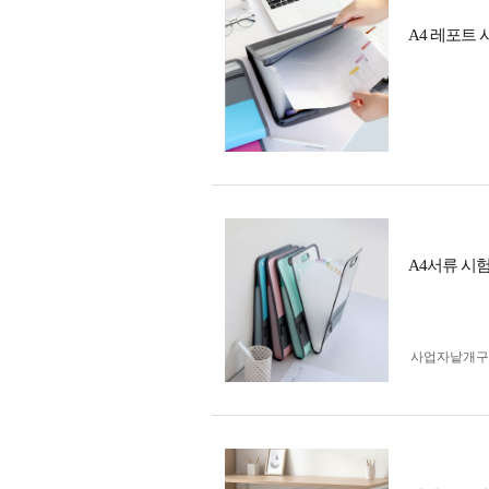
A4 레포트
A4서류 시
사업자 낱개