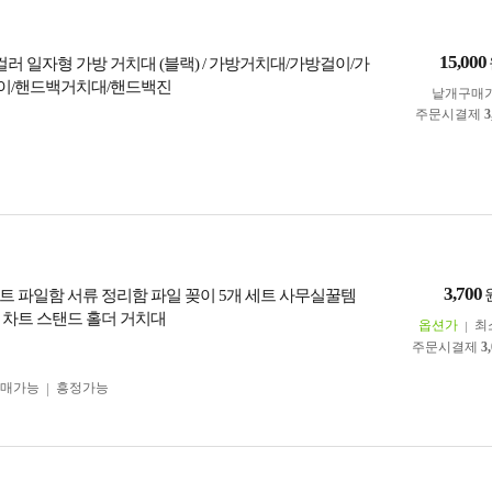
15,000
7] 4컬러 일자형 가방 거치대 (블랙) / 가방거치대/가방걸이/가
이/핸드백거치대/핸드백진
낱개구매
주문시결제
3
3,700
트 파일함 서류 정리함 파일 꽂이 5개 세트 사무실꿀템
 차트 스탠드 홀더 거치대
옵션가
최
주문시결제
3
구매가능
흥정가능