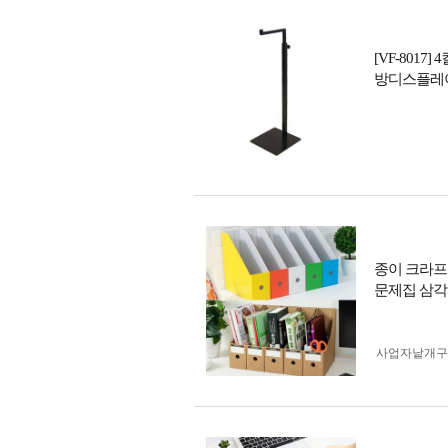
[VF-801
방디스플레
종이 크라프
문제집 삼각
사업자 낱개