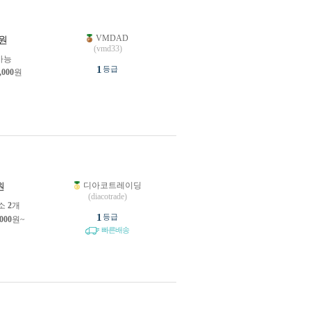
VMDAD
원
(vmd33)
가능
1
등급
,000
원
디아코트레이딩
원
(diacotrade)
소
2
개
1
등급
,000
원~
빠른배송