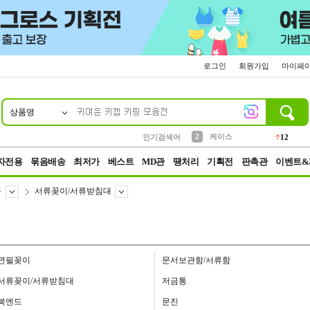
로그인
회원가입
마이페
상품명
10
1
4
5
6
7
8
9
파우치
등산
벨트
실리콘
양말
모자
양산
여성패션
152
395
555
12
1
1
5
3
2
케이스
인기검색어
12
3
생수
454
자전용
묶음배송
최저가
베스트
MD관
땡처리
기획전
판촉관
이벤트&
품
서류꽂이/서류받침대
연필꽂이
문서보관함/서류함
서류꽂이/서류받침대
저금통
북엔드
문진