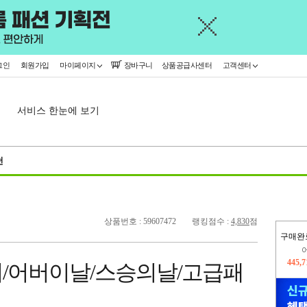
그인
회원가입
마이페이지
장바구니
상품공급사센터
고객센터
서비스 한눈에 보기
천
상품번호 : 59607472
랭킹점수 :
4,830
점
구매완
오늘
290,
/어버이날/스승의날/고급패
445,