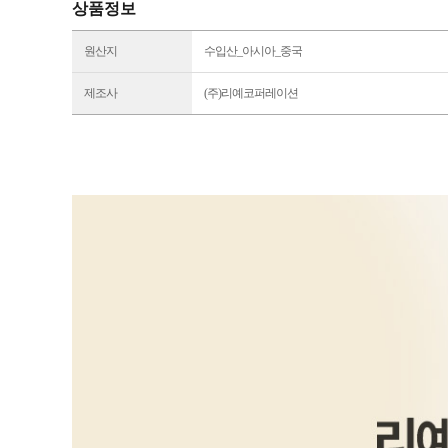
상품정보
원산지
수입산_아시아_중국
제조사
(주)리예코퍼레이션