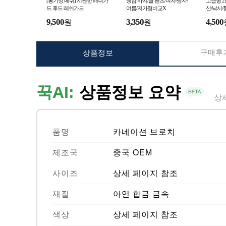
[통기성 메쉬] 시원한 래쉬가
냉감 바지/쿨 팬츠/여자/남자/
고급형 
드 후드 레쉬가드
여름/저가형비교X
산/낚시/
9,500
3,350
4,500
원
원
구매후기
상품정보
꾹AI:
상품정보 요약
상
품명
카네이션 브로치
제조국
중국 OEM
사이즈
상세 페이지 참조
재질
아연 합금 금속
색상
상세 페이지 참조