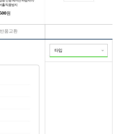
급형 신형 에어컨 바람막이/
어홀/직풍방지
500
원
반품교환
타입