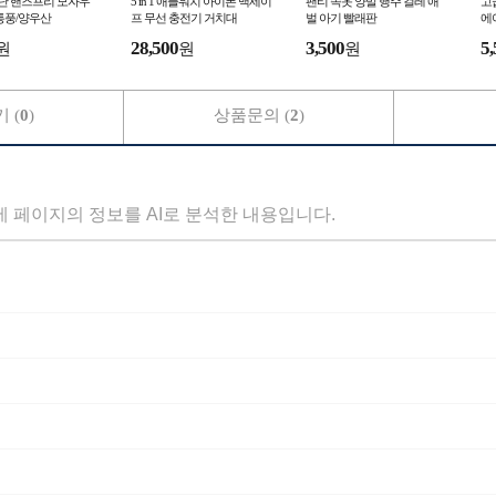
2단 핸즈프리 모자우
5 in 1 애플워치 아이폰 맥세이
팬티 속옷 양말 행주 걸레 애
고
통풍/양우산
프 무선 충전기 거치대
벌 아기 빨래판
에
28,500
3,500
5,
원
원
원
 (
0
)
상품문의 (
2
)
세 페이지의 정보를 AI로 분석한 내용입니다.