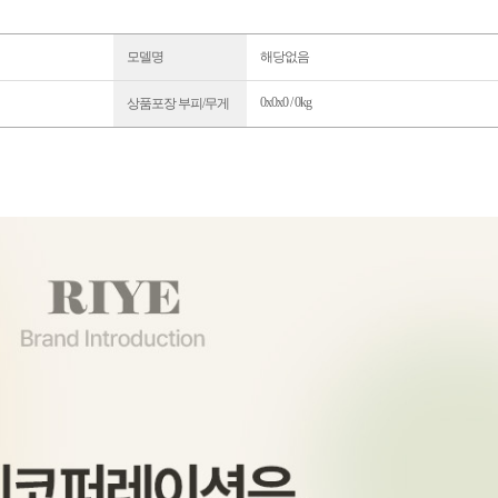
모델명
해당없음
0x0x0 / 0kg
상품포장 부피/무게