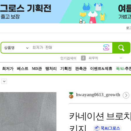
로
상품명
10
1
4
5
6
7
8
9
키링
미니
말랑이
선풍기
가방
양말
짱구
텀블러
23
2
1
1
7
3
2
파우치
인기검색어
3
모자
최저가
베스트
MD관
땡처리
기획전
판촉관
이벤트&제휴
꾹AI:
추
hwayang0613_growth
카네이션 브로치
키지