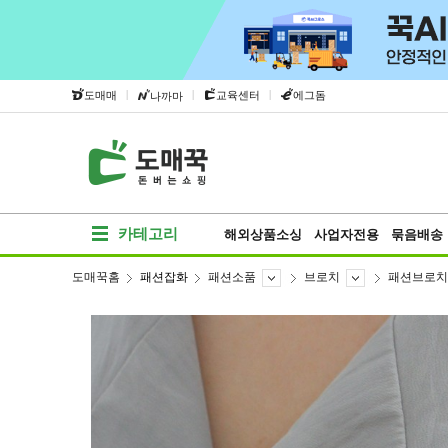
|
|
|
도매매
교육센터
에그돔
나까마
카테고리
해외상품소싱
사업자전용
묶음배송
도매꾹홈
패션잡화
패션소품
브로치
패션브로치