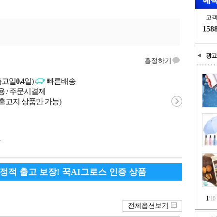
고
158
광고
흥정하기
출고일
0.4
일)
빠른배송
용 / 주문시결제
 출고지 상품만 가능)
국
안정적 출고 보장! 꾹AI그로스 인증 상품
1
/
10
전체옵션보기