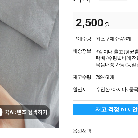
2,500
원
구매수량
최소구매수량
3
개
배송정보
3일 이내 출고
(평균
택배 / 수량별비례 적
묶음배송 가능 (동일
재고수량
799,461개
원산지
수입산 / 아시아 / 중
재고 걱정 NO, 
옵션선택