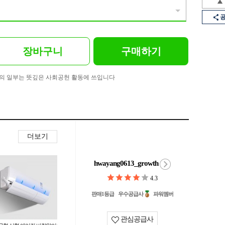
장바구니
구매하기
의 일부는 뜻깊은 사회공헌 활동에 쓰입니다
더보기
hwayang0613_growth
4.3
판매1등급
우수공급사
파워멤버
관심공급사