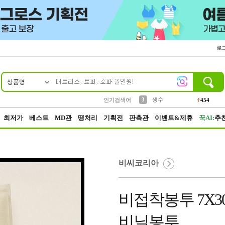
로
상품명
10
1
2
5
6
7
8
9
파우치
케이스
벨트
실리콘
양말
모자
양산
여성패션
395
555
12
12
1
1
5
3
3
생수
인기검색어
454
4
등산
152
최저가
베스트
MD관
땡처리
기획전
판촉관
이벤트&제휴
꾹AI:
추
비씨코리아
비접착봉투 7X30
비닐봉투