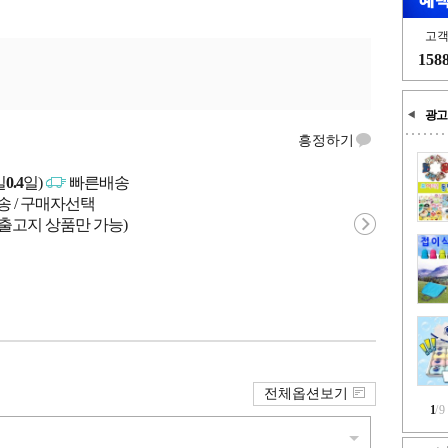
고
158
광고
흥정하기
일
0.4
일)
빠른배송
송 / 구매자선택
 출고지 상품만 가능)
전체옵션보기
1
/
9