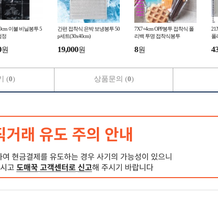
6x99cm 이불 비닐봉투 5
간편 접착식 은박 보냉봉투 50
7X7+4cm OPP봉투 접착식 폴
21
/검정
p세트(30x40cm)
리백 투명 접착식봉투
폴
0
19,000
8
4
원
원
원
 (
0
)
상품문의 (
0
)