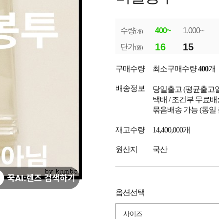
수량
400~
1,000~
(개)
16
15
단가
(원)
구매수량
최소구매수량
400
개
배송정보
당일출고
(평균출고
택배 / 조건부 무료배
묶음배송 가능 (동일
재고수량
14,400,000개
원산지
국산
옵션선택
사이즈