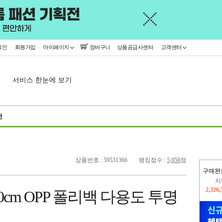
그인
회원가입
마이페이지
장바구니
상품공급사센터
고객센터
서비스 한눈에 보기
천
상품번호 : 59531366
랭킹점수 :
5,050
점
구매완
지
2,326
cm OPP 폴리백 다용도 투명
이
2,255