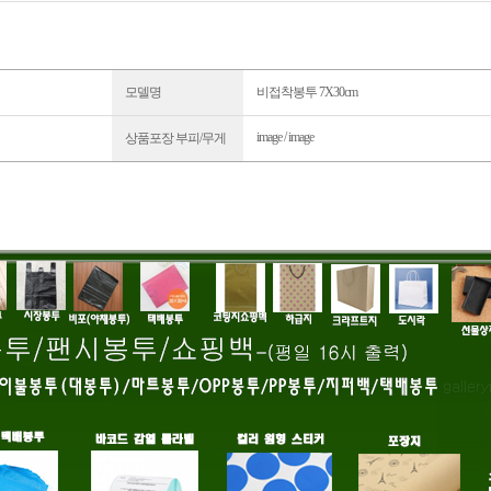
모델명
비접착봉투 7X30cm
image / image
상품포장 부피/무게