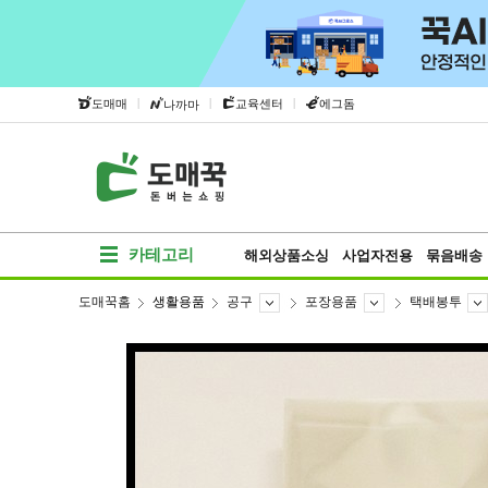
|
|
|
도매매
교육센터
에그돔
나까마
카테고리
해외상품소싱
사업자전용
묶음배송
도매꾹홈
생활용품
공구
포장용품
택배봉투