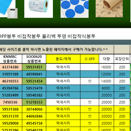
cm OPP봉투 비접착봉투 폴리백 투명 비접착식봉투