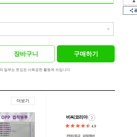
장바구니
구매하기
의 일부는 뜻깊은 사회공헌 활동에 쓰입니다
더보기
비씨코리아
4.9
판매1등급
파워멤버