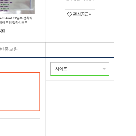
관심공급사
X25+4cm OPP봉투 접착식
리백 투명 접착식봉투
3
원
반품교환
사이즈