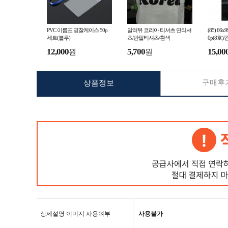
PVC 이름표 명찰케이스 50p
알러뷰 코리아 티셔츠 면티셔
(85) 6
세트(블루)
츠/반팔티셔츠/흰색
0p(8호)
12,000
5,700
15,00
원
원
구매후기
상품정보
상세설명 이미지 사용여부
사용불가