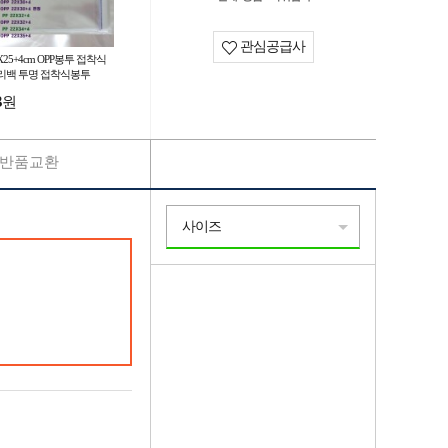
관심공급사
X25+4cm OPP봉투 접착식
리백 투명 접착식봉투
3
원
반품교환
사이즈