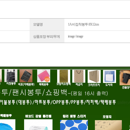
모델명
1A 비접착봉투 8X12cm
image / image
상품포장 부피/무게