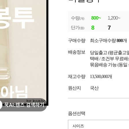
수량
800~
1,200~
(개)
8
7
단가
(원)
구매수량
최소구매수량
800
개
배송정보
당일출고
(평균출고
택배 / 조건부 무료배
묶음배송 가능 (동일
재고수량
13,500,000개
원산지
국산
옵션선택
사이즈