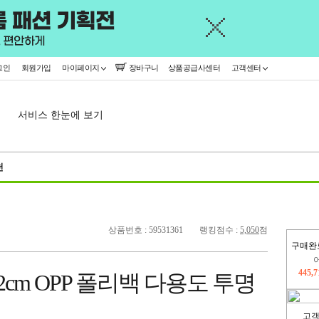
그인
회원가입
마이페이지
장바구니
상품공급사센터
고객센터
서비스 한눈에 보기
천
상품번호 : 59531361
랭킹점수 :
5,050
점
구매완
오늘
282,
cm OPP 폴리백 다용도 투명
445,
고