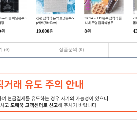
6x99cm 이불 비닐봉투 5
간편 접착식 은박 보냉봉투 50
7X7+4cm OPP봉투 접착식 폴
21
/검정
p세트(30x40cm)
리백 투명 접착식봉투
폴
0
19,000
8
4
원
원
원
 (
0
)
상품문의 (
0
)