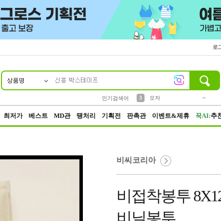
로
상품명
10
1
2
5
6
7
8
9
키링
파우치
말랑이
선풍기
가방
양말
짱구
텀블러
2
1
1
7
3
3
모자
인기검색어
4
미니
23
최저가
베스트
MD관
땡처리
기획전
판촉관
이벤트&제휴
꾹AI:
추
비씨코리아
비접착봉투 8X12
비닐봉투