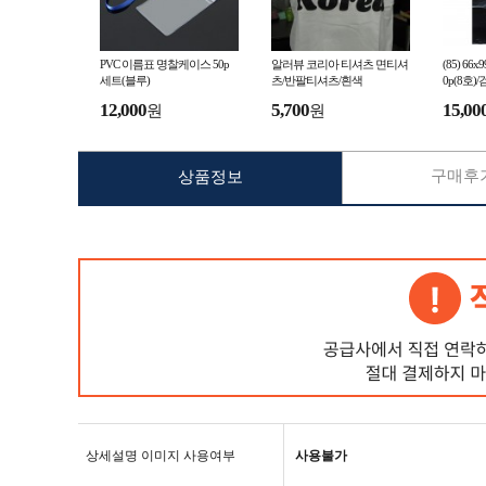
PVC 이름표 명찰케이스 50p
알러뷰 코리아 티셔츠 면티셔
(85) 6
세트(블루)
츠/반팔티셔츠/흰색
0p(8호)
12,000
5,700
15,00
원
원
구매후기
상품정보
상세설명 이미지 사용여부
사용불가