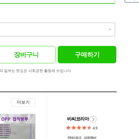
장바구니
구매하기
의 일부는 뜻깊은 사회공헌 활동에 쓰입니다
더보기
비씨코리아
4.9
판매1등급
파워멤버