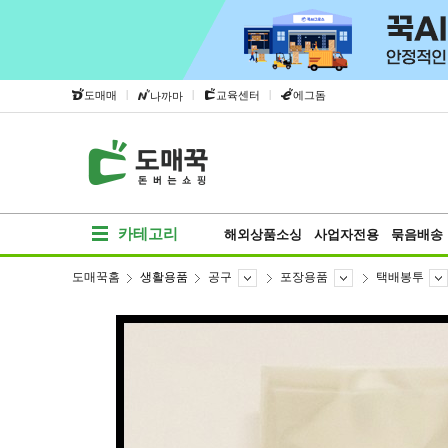
|
|
|
도매매
교육센터
에그돔
나까마
카테고리
해외상품소싱
사업자전용
묶음배송
도매꾹홈
생활용품
공구
포장용품
택배봉투