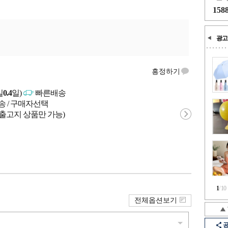
158
광고
흥정하기
일
0.4
일)
빠른배송
송 / 구매자선택
 출고지 상품만 가능)
1
/
10
전체옵션보기