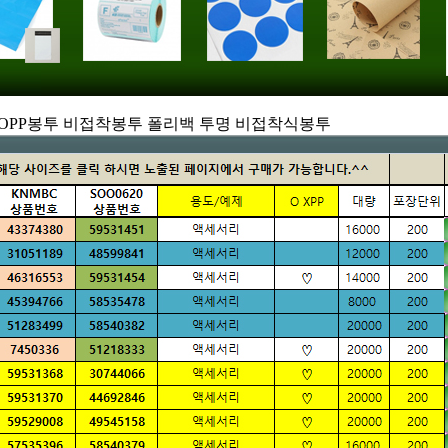
5cm OPP봉투 비접착봉투 폴리백 투명 비접착식봉투