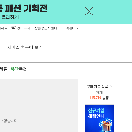
이지
장바구니
상품공급사센터
고객센터
서비스 한눈에 보기
제휴
꾹AI:
추천
구매완료 상품수
어제
445,716
상품
오늘(현재)
16,262
상품
수 없습니다