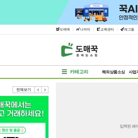
|
|
|
도매매
나까마
교육센터
에그돔
카테고리
해외상품소싱
사업
전체보기
입력된 페