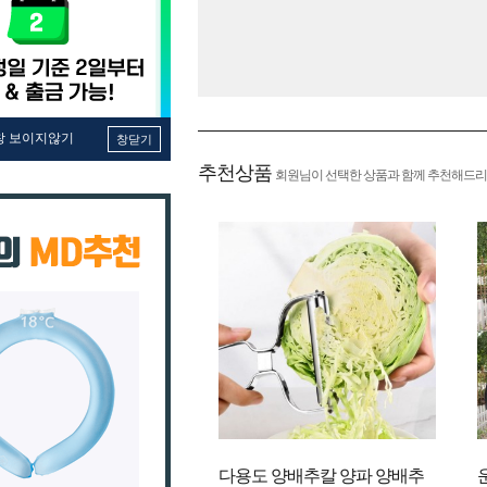
창 보이지않기
창닫기
추천상품
회원님이 선택한 상품과 함께 추천해드리
다용도 양배추칼 양파 양배추