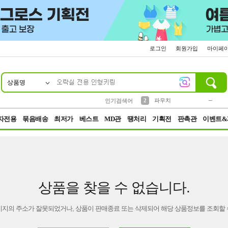
로그인
회원가입
마이페
상품명
10
1
4
5
6
7
8
9
키링
미니
말랑이
선풍기
가방
양말
짱구
텀블러
23
2
1
1
7
3
2
파우치
인기검색어
3
모자
자전용
묶음배송
최저가
베스트
MD관
땡처리
기획전
판촉관
이벤트&
상품을 찾을 수 없습니다.
이지의 주소가 잘못되었거나, 상품이 판매종료 또는 삭제되어 해당 상품정보를 조회할 