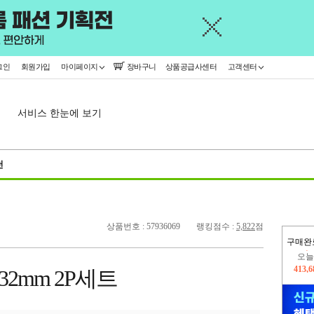
그인
회원가입
마이페이지
장바구니
상품공급사센터
고객센터
서비스 한눈에 보기
천
상품번호 : 57936069
랭킹점수 :
5,822
점
구매완
오늘
413,
2mm 2P세트
402,