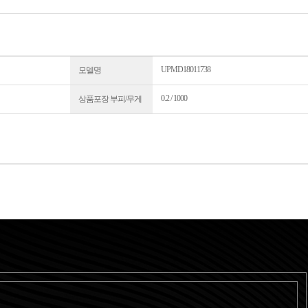
UPMD18011738
모델명
0.2 / 1000
상품포장 부피/무게