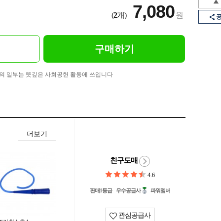
7,080
(
2
개)
원
구매하기
의 일부는 뜻깊은 사회공헌 활동에 쓰입니다
더보기
친구도매
4.6
판매1등급
우수공급사
파워멤버
관심공급사