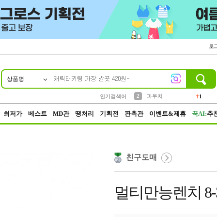
로
상품명
10
1
4
5
6
7
8
9
키링
선풍기
말랑이
키캡
텀블러
가방
양말
양산
1
1
5
2
2
2
파우치
인기검색어
1
3
모자
2
최저가
베스트
MD관
땡처리
기획전
판촉관
이벤트&제휴
꾹AI:
추
친구도매
멀티만능렌치 8-3