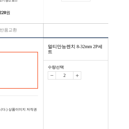
조기 청소 호스
220
원
반품교환
멀티만능렌치 8-32mm 2P세
트
수량선택
다.) 상품이미지 저작권