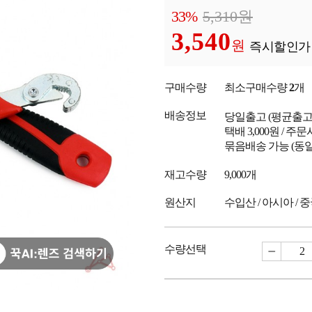
33%
5,310
원
3,540
원
즉시할인가
구매수량
최소구매수량
2
개
배송정보
당일출고
(평균출
택배 3,000원 / 주
묶음배송 가능 (동일
재고수량
9,000개
원산지
수입산 / 아시아 / 
수량선택