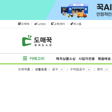
|
|
|
도매매
교육센터
에그돔
나까마
카테고리
해외상품소싱
사업자전용
묶음배송
도매꾹홈
생활용품
공구
수작업공구
렌치