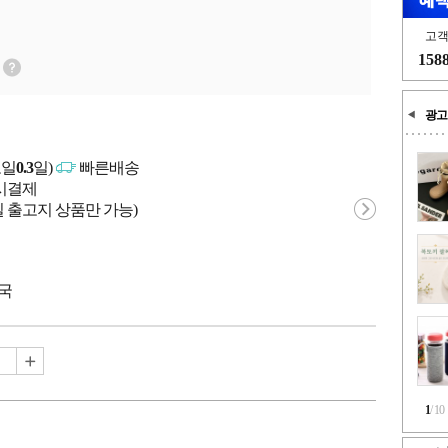
고
158
광고
고일
0.3
일)
빠른배송
문시결제
 출고지 상품만 가능)
중국
1
/
10