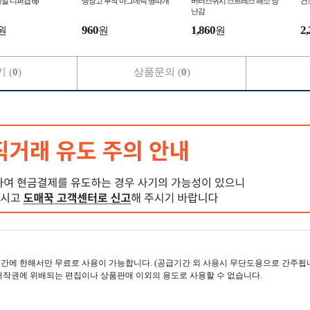
일 니퍼캡 6p
냉장고 부착 마그네틱 병따개
버터스퀴시 스트레스 해소 장
건
난감
960
1,860
2,
원
원
원
 (
0
)
상품문의 (
0
)
간에 한해서만 무료로 사용이 가능합니다. (공급기간 외 사용시 무단도용으로 간주됩니
저작권에 위배되는 편집이나 상품판매 이외의 용도로 사용할 수 없습니다.