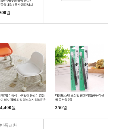
경량 듀랄루민 폴딩 등산의
(중형 대형 ) 등산 캠핑 낚시
자 휴대용의자 폴딩의자 재
300
원
산업 선물
지앤지] 이동식 바퀴달린 등받이 앉은
다용도 스텐 초정밀 핀셋 작업공구 직선
이 의자 작업 좌식 청소의자 허리편한
형 곡선형 2종
퀴 & 등받이형
4,400
250
원
원
반품교환