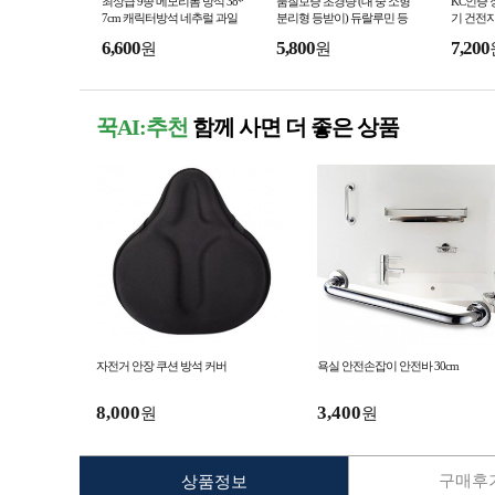
최상급 9종 메모리폼 방석 38*
품질보증 초경량 (대 중 소형
KC인증
7cm 캐릭터방석 네추럴 과일
분리형 등받이) 듀랄루민 등
기 건전
방석 어린이집 수험생 선물 사
산의자 6063 접이식 알루미늄
스경보기
6,600
5,800
7,200
원
원
은품 이불 재현산업
캠핑 낚시 재현산업
텔 팬션
꾹AI:추천
함께 사면 더 좋은 상품
자전거 안장 쿠션 방석 커버
욕실 안전손잡이 안전바 30cm
8,000
3,400
원
원
구매후기
상품정보