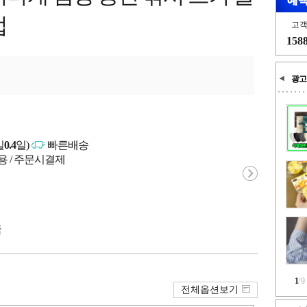
업
고
158
광고
일
0.4
일)
빠른배송
용 / 주문시결제
국
1
/
9
전체옵션보기