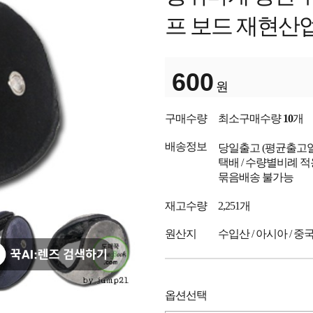
프 보드 재현산
600
원
구매수량
최소구매수량
10
개
배송정보
당일출고
(평균출고
택배 / 수량별비례 적
묶음배송 불가능
재고수량
2,251개
원산지
수입산 / 아시아 / 중
옵션선택