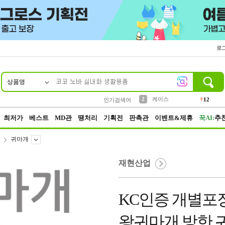
로
상품명
10
1
2
5
6
7
8
9
파우치
케이스
벨트
실리콘
양말
모자
양산
여성패션
395
555
12
12
1
1
5
3
3
생수
인기검색어
454
4
등산
152
최저가
베스트
MD관
땡처리
기획전
판촉관
이벤트&제휴
꾹AI:
추
귀마개
재현산업
KC인증 개별포장 
왕귀마개 방한 귀