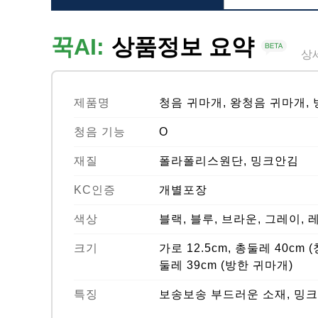
꾹AI:
상품정보 요약
상
제품명
청음 귀마개, 왕청음 귀마개,
청음 기능
O
재질
폴라폴리스원단, 밍크안김
KC인증
개별포장
색상
블랙, 블루, 브라운, 그레이, 
크기
가로 12.5cm, 총둘레 40cm 
둘레 39cm (방한 귀마개)
특징
보송보송 부드러운 소재, 밍크