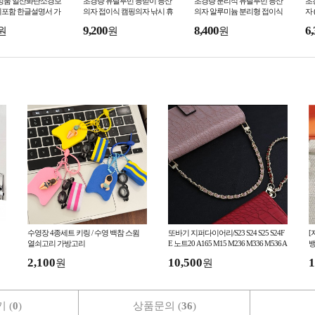
 정품 일산화탄소경보
초경량 듀랄루민 등받이 등산
초경량 분리식 듀랄루민 등산
초
지포함 한글설명서 가
의자 접이식 캠핑의자 낚시 휴
의자 알루미늄 분리형 접이식
자 
 감지기 캠핑용품 모
대용 의자 사은품 선물 재현산
캠핑의자 낚시 등산 사은품 선
의
9,200
8,400
6,
원
원
원
 숙박업소
업
물 재현산업
현
수영장 4종세트 키링 / 수영 백참 스윔
또바기 지퍼다이어리/S23 S24 S25 S24F
[
열쇠고리 가방고리
E 노트20 A165 M15 M236 M336 M536 A
뱅
556 A546 A235
바
2,100
10,500
1
원
원
 (
0
)
상품문의 (
36
)