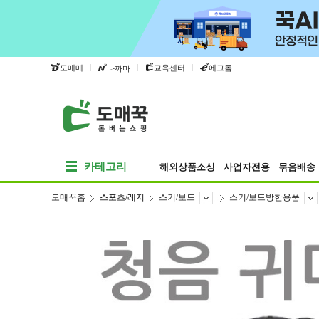
|
|
|
도매매
교육센터
에그돔
나까마
카테고리
해외상품소싱
사업자전용
묶음배송
도매꾹홈
스포츠/레저
스키/보드
스키/보드방한용품