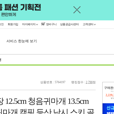
그인
회원가입
마이페이지
장바구니
상품공급사센터
고객센터
서비스 한눈에 보기
천
상품번호 : 5764197
랭킹점수 :
2,790
점
구매완
지
2,326
12.5cm 청음귀마개 13.5cm
이
2,229
마개 캠핑 등산 낚시 스키 골