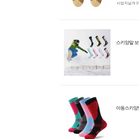
사업자 낱개
스키양말 보
아동스키양말