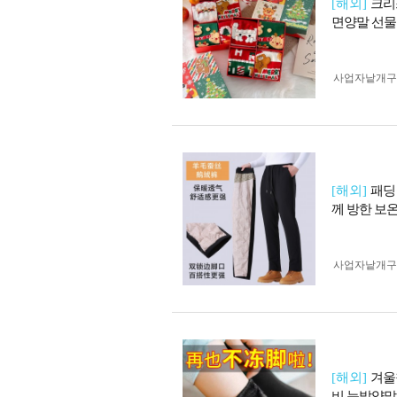
[해외]
크리
면양말 선물
사업자 낱개
[해외]
패딩
께 방한 보
사업자 낱개
[해외]
겨울
비 눈밭양말