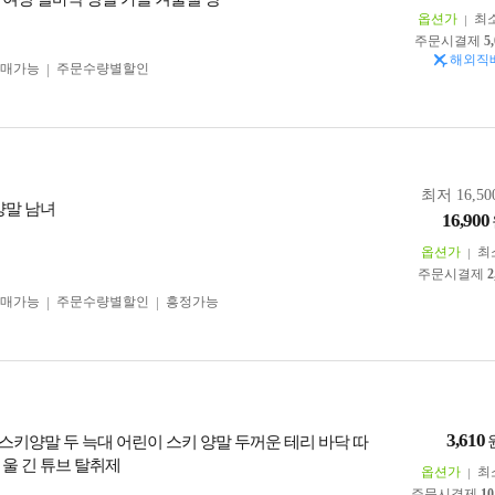
옵션가
최
주문시결제
5
해외직
구매가능
주문수량별할인
최저 16,50
양말 남녀
16,900
옵션가
최
주문시결제
2
구매가능
주문수량별할인
흥정가능
3,610
스키양말 두 늑대 어린이 스키 양말 두꺼운 테리 바닥 따
 울 긴 튜브 탈취제
옵션가
최
주문시결제
10