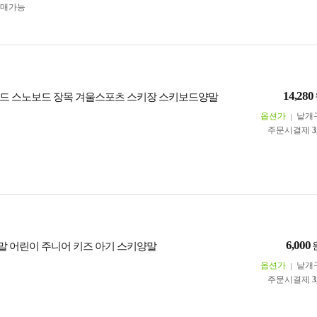
구매가능
14,280
드 스노보드 장목 겨울스포츠 스키장 스키보드양말
옵션가
낱개
주문시결제
3
6,000
 어린이 주니어 키즈 아기 스키양말
옵션가
낱개
주문시결제
3