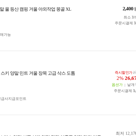
2,400
말 울 등산 캠핑 겨울 야외작업 몽골 XL
최소
3
주문시결제
3
구매가능
즉시할인가
2
 스키 양말 민트 겨울 장목 고급 삭스 도톰
2%
26,6
옵션가
낱개
주문시결제
3
공급사지급포인트
최저 12,17