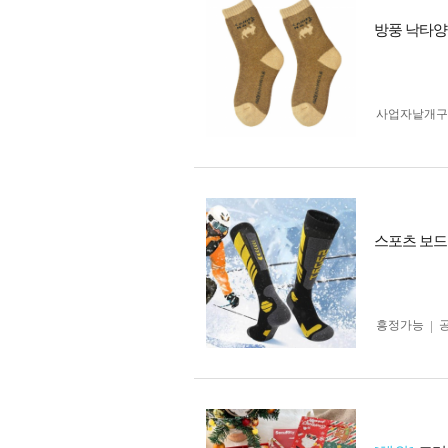
방풍 낙타양
사업자 낱개
스포츠 보드
흥정가능