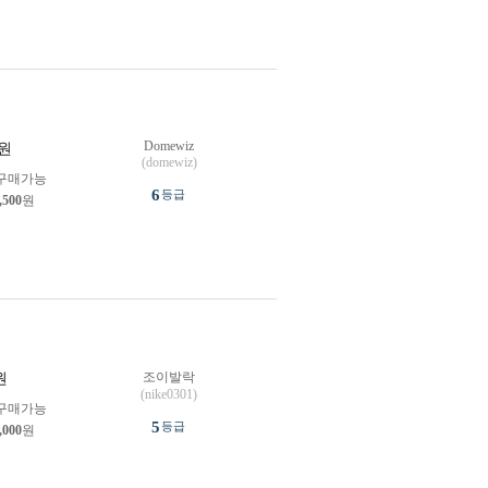
Domewiz
원
(domewiz)
구매가능
6
등급
,500
원
조이발락
원
(nike0301)
구매가능
5
등급
,000
원