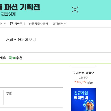
이지
장바구니
상품공급사센터
고객센터
서비스 한눈에 보기
제휴
꾹AI:
추천
지난주
구매완료 상품수
2,326,527
상품
이번주
2,224,823
상품
양말