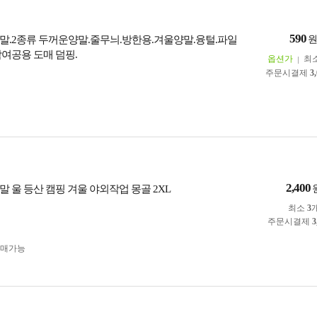
590
말.2종류 두꺼운양말.줄무늬.방한용.겨울양말.융털.파일
남여공용 도매 덤핑.
옵션가
최
주문시결제
3
2,400
 울 등산 캠핑 겨울 야외작업 몽골 2XL
최소
3
주문시결제
3
구매가능