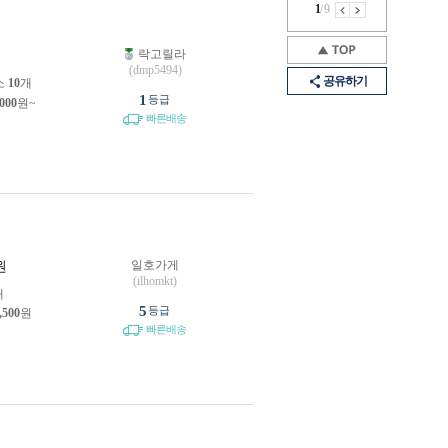
1
/
9
락고릴라
원
(dmp5494)
공유하기
소
10
개
1
등급
,000
원~
빠른배송
일호가게
원
(ilhomkt)
개
5
등급
,500
원
빠른배송