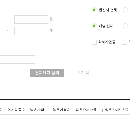
원산지 전체
원 ~
원
배송 전체
개 ~
개
최저가인증
리스트형
갤러리형
순
인기상품순
낮은가격순
높은가격순
적은판매단위순
많은판매단위순