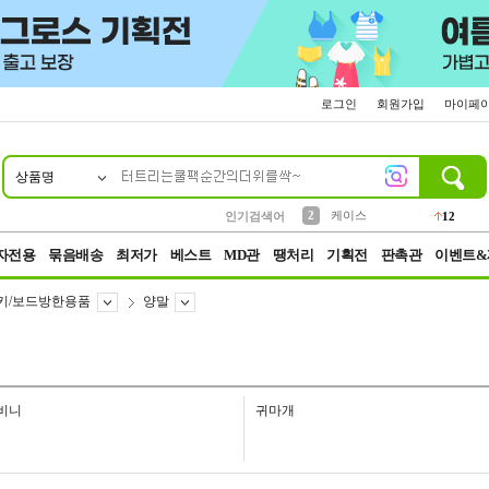
로그인
회원가입
마이페
상품명
10
1
4
5
6
7
8
9
파우치
등산
벨트
실리콘
양말
모자
양산
여성패션
152
395
555
12
1
1
5
3
2
케이스
인기검색어
12
3
생수
454
자전용
묶음배송
최저가
베스트
MD관
땡처리
기획전
판촉관
이벤트&
키/보드방한용품
양말
비니
귀마개