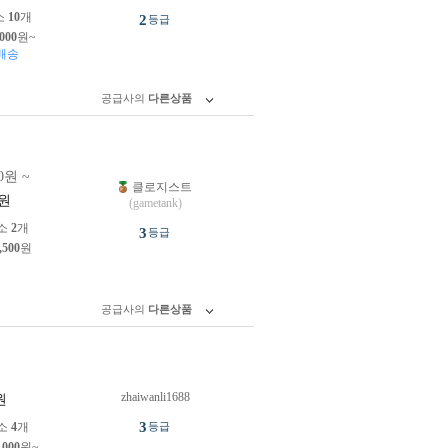
소
10
개
2
등급
,000
원~
배송
공급사의
다른상품
0원 ~
클로지스트
원
(gametank)
소
2
개
3
등급
,500
원
공급사의
다른상품
zhaiwanli1688
원
3
소
4
개
등급
,000
원~