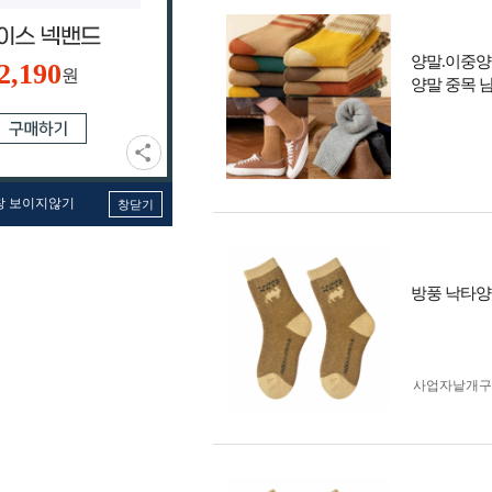
양말.이중양
2,190
원
양말 중목 
창 보이지않기
창닫기
방풍 낙타양말
사업자 낱개