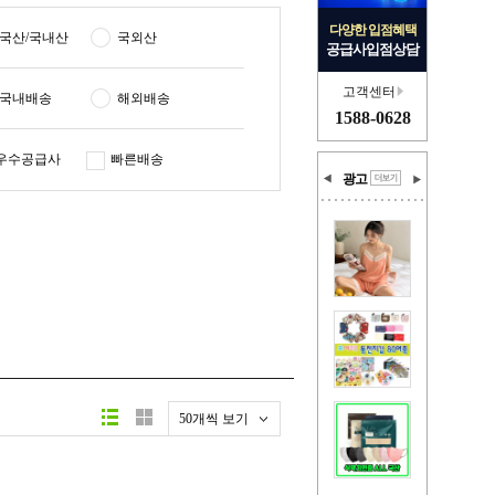
다양한 입점혜택
국산/국내산
국외산
공급사입점상담
고객센터
국내배송
해외배송
1588-0628
우수공급사
빠른배송
광고
50개씩 보기