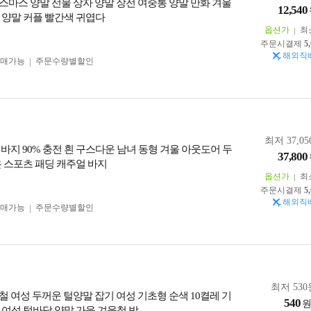
스마스 양말 선물 상자 양말 장전 여중통 양말 만화 겨울
12,540
 양말 커플 빨간색 귀엽다
옵션가
최
주문시결제
5
해외직
구매가능
주문수량별할인
최저 37,05
 바지 90% 충전 흰 구스다운 남녀 동형 겨울 아웃도어 두
37,800
온 스포츠 패딩 캐주얼 바지
옵션가
최
주문시결제
5
해외직
구매가능
주문수량별할인
최저 530
철 여성 두꺼운 털양말 잡기 여성 기초형 순색 10켤레 기
540
 여성 털바닥 양말 가을 겨울철 방