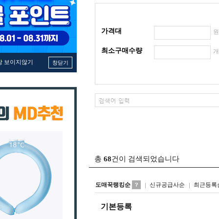
가격대
최소구매수량
창 보이지않기
창닫기
총
68
건이 검색되었습니다
도매꾹랭킹순
신규공급사순
최근등록
기본등록