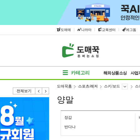
|
|
|
도매매
나까마
교육센터
에그돔
카테고리
해외상품소싱
사업
도매꾹홈
스포츠/레저
스키/보드
스
전체보기
양말
장갑
반다나