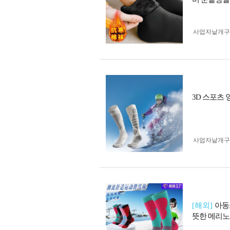
사업자 낱개
3D 스포츠 
사업자 낱개
[해외]
아동
뜻한 메리노