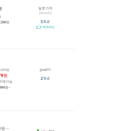
일호가게
원
(ilhomkt)
개
5
등급
,500
원
빠른배송
jjmall15
7,470
원
70
원
2
등급
구매가능
,000
원~
0원 ~