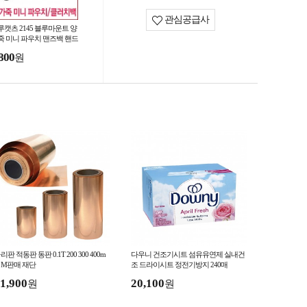
관심공급사
루캣츠 2145 블루마운트 양
죽 미니 파우치 맨즈백 핸드
가방
800
원
리판 적동판 동판 0.1T 200 300 400m
다우니 건조기시트 섬유유연제 실내건
 M판매 재단
조 드라이시트 정전기방지 240매
1,900
20,100
원
원