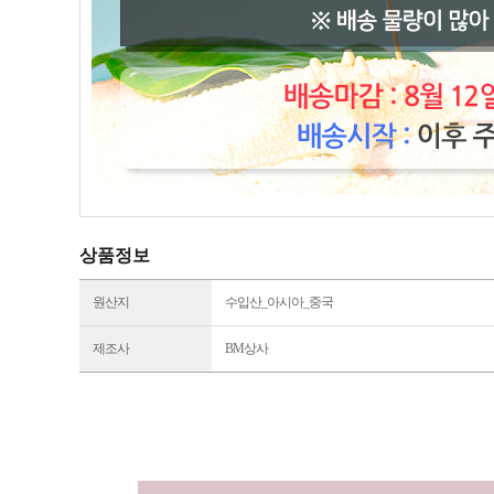
상품정보
원산지
수입산_아시아_중국
제조사
BM상사