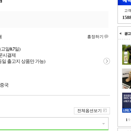
고
158
광고
개
흥정하기
출고일
0.7
일)
 주문시결제
동일 출고지 상품만 가능)
 중국
전체옵션보기
1
/
9