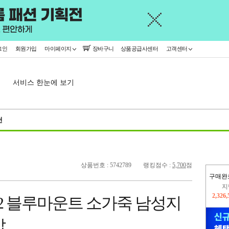
그인
회원가입
마이페이지
장바구니
상품공급사센터
고객센터
서비스 한눈에 보기
천
상품번호 : 5742789
랭킹점수 :
5,700
점
구매완
이
2,268
22 블루마운트 소가죽 남성지
지
2,326
갑