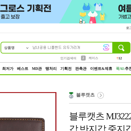
로
상품명
10
1
4
5
6
7
8
9
파우치
등산
벨트
실리콘
양말
모자
양산
여성패션
152
395
555
12
1
1
5
3
2
케이스
인기검색어
12
3
생수
454
최저가
베스트
MD관
땡처리
기획전
판촉관
이벤트&제휴
꾹AI:
추
블루캣츠
블루캣츠 MJ32
갑 반지갑 중지