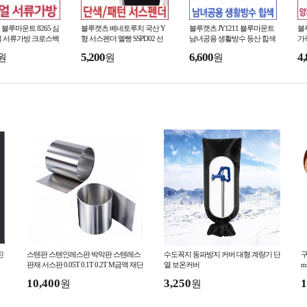
블루마운트 8265 심
블루캣츠 베네토루치 국산 Y
블루캣츠 JY1211 블루마운트
블
얼 서류가방 크로스백
형 서스펜더 멜빵 SSPD02 선
남녀공용 생활방수 등산 힙색
가
물
폰
5,200
6,600
4,
원
원
원
친
스텐판 스텐인레스판 박막판 스텐레스
수도꼭지 동파방지 커버 대형 계량기 단
구
판재 서스판 0.05T 0.1T 0.2T M금액 재단
열 보온커버
m
10,400
3,250
1
원
원