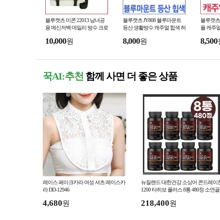
블루캣츠 미콘 22013 남녀공
블루캣츠 JY808 블루마운트
블루캣츠 
용 메신저백 데일리 방수 크로
등산 생활방수 캐주얼 힙색 허
플 캐주
스백
리색
10,000
8,000
8,500
원
원
꾹AI:추천
함께 사면 더 좋은 상품
레이스 페이크카라 여성 셔츠 레이스카
뉴질랜드 대한건강 소상어 콘드레이
라 DD-12946
1200 타히보 플러스 8통 480정 소연골
상어연골 콘도로이친 1200
4,680
218,400
원
원