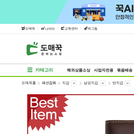
|
|
|
도매매
교육센터
에그돔
나까마
카테고리
해외상품소싱
사업자전용
묶음배송
도매꾹홈
패션잡화
지갑
남성지갑
반지갑