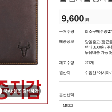
9,600
원
구매수량
최소구매수량
2
배송정보
당일출고
(평균
택배 3,000원 /
묶음배송 가능 (
재고수량
271개
원산지
수입산 / 아시아 /
옵션선택
MJ3222