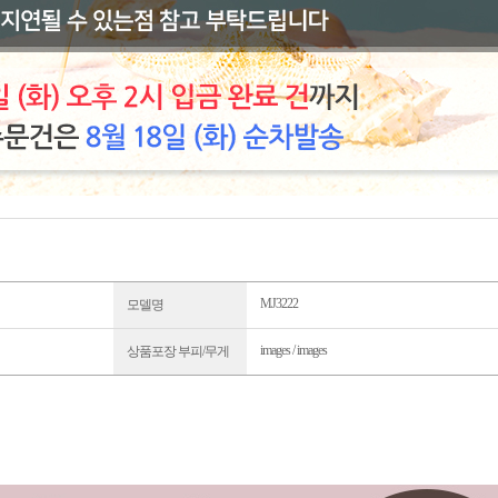
MJ3222
모델명
images / images
상품포장 부피/무게