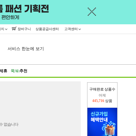
이지
장바구니
상품공급사센터
고객센터
서비스 한눈에 보기
제휴
꾹AI:
추천
구매완료 상품수
어제
445,716
상품
오늘(현재)
7,748
상품
수 없습니다