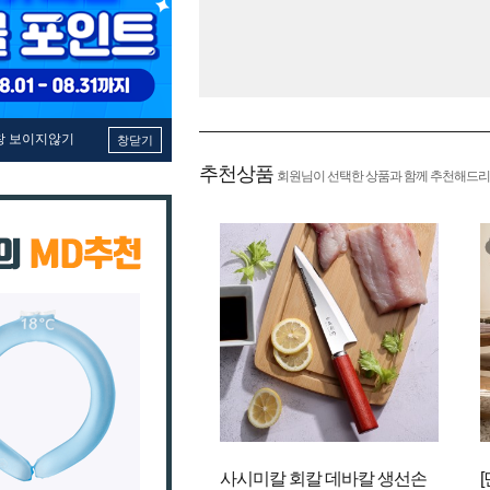
창 보이지않기
창닫기
추천상품
회원님이 선택한 상품과 함께 추천해드리
사시미칼 회칼 데바칼 생선손