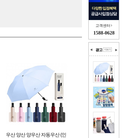
다양한 입점혜택
공급사입점상담
고객센터
1588-0628
광고
우산 양산 양우산 자동우산 (인