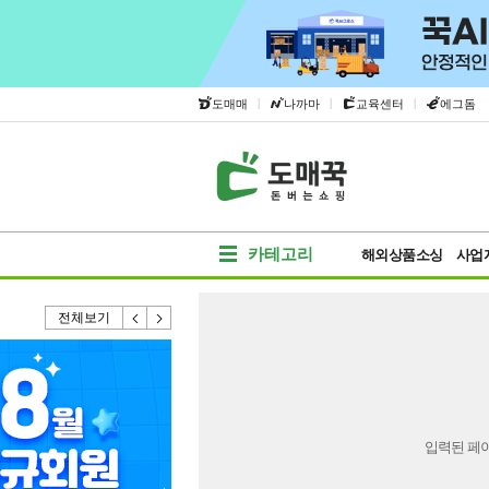
|
|
|
도매매
나까마
교육센터
에그돔
카테고리
해외상품소싱
사업
전체보기
입력된 페