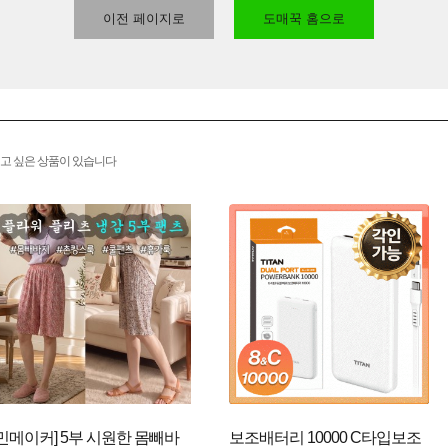
이전 페이지로
도매꾹 홈으로
고 싶은 상품이 있습니다
[민메이커] 5부 시원한 몸빼바
보조배터리 10000 C타입보조