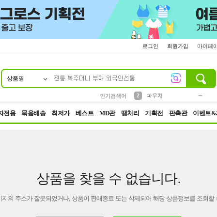
로그인
회원가입
마이페
상품명
10
1
4
5
6
7
8
9
키링
미니
말랑이
선풍기
가방
양말
짱구
텀블러
23
2
1
1
7
3
2
파우치
인기검색어
3
모자
자전용
묶음배송
최저가
베스트
MD관
땡처리
기획전
판촉관
이벤트&
상품을 찾을 수 없습니다.
이지의 주소가 잘못되었거나, 상품이 판매종료 또는 삭제되어 해당 상품정보를 조회할 