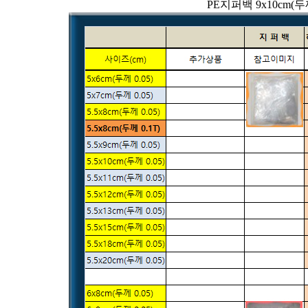
PE지퍼백 9x10cm(두