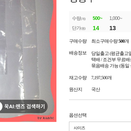
수량
500~
1,000~
(개)
14
13
단가
(원)
구매수량
최소구매수량
500
개
배송정보
당일출고
(평균출고
택배 / 조건부 무료배
묶음배송 가능 (동일
재고수량
7,197,500개
원산지
국산
옵션선택
사이즈