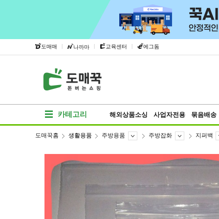
|
|
|
도매매
교육센터
에그돔
나까마
카테고리
해외상품소싱
사업자전용
묶음배송
도매꾹홈
생활용품
주방용품
주방잡화
지퍼백