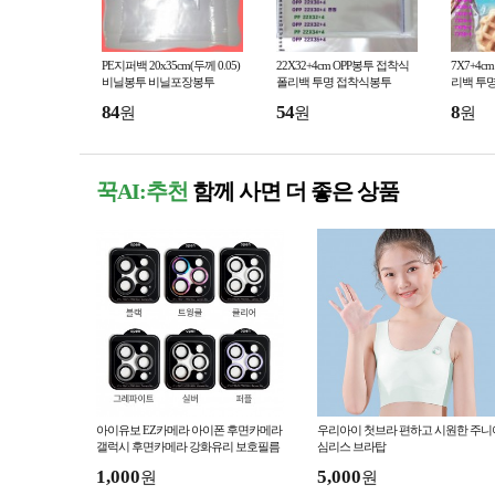
PE지퍼백 20x35cm(두께 0.05)
22X32+4cm OPP봉투 접착식
7X7+4c
비닐봉투 비닐포장봉투
폴리백 투명 접착식봉투
리백 투
84
54
8
원
원
원
꾹AI:추천
함께 사면 더 좋은 상품
아이유보 EZ카메라 아이폰 후면카메라
우리아이 첫브라 편하고 시원한 주니
갤럭시 후면카메라 강화유리 보호필름
심리스 브라탑
1,000
5,000
원
원