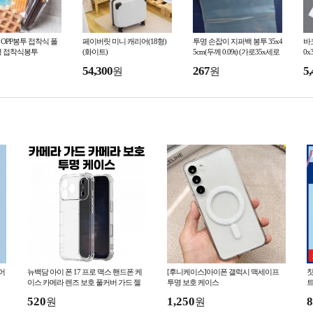
m OPP봉투 접착식 폴
페이버릿 미니 캐리어(18형)
투명 손잡이 지퍼백 봉투 35x4
바코
명 접착식봉투
(화이트)
5cm(두께 0.09t) (가로35x세로
0x
40+손잡이날개5)
54,300
267
5,
원
원
어
뉴백담 아이 폰 17 프로 맥스 핸드폰 케
[후니케이스]아이폰 갤럭시 맥세이프
칫
이스 카메라 렌즈 보호 풀커버 가드 젤
투명 보호 케이스
트
리 투명 범퍼
520
1,250
8
원
원