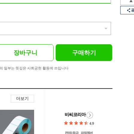
장바구니
구매하기
의 일부는 뜻깊은 사회공헌 활동에 쓰입니다
더보기
비씨코리아
4.9
판매1등급
파워멤버