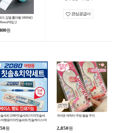
관심공급사
드 감열 롤라벨 1000매(5
30mm)/재입고
400
원
솔세트 [2080칫솔세트] 치약칫솔세
귀여운 캐릭터 주방 봅솥 주걱
/여행용치약칫솔세트/칫솔케이스/여
행용칫솔치약세트/인쇄가능
50
2,850
원
원