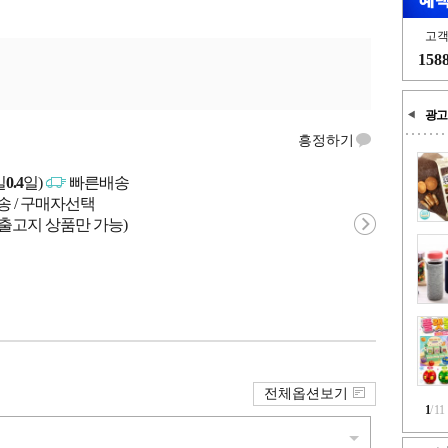
고
158
광고
흥정하기
일
0.4
일)
빠른배송
송 / 구매자선택
 출고지 상품만 가능)
전체옵션보기
1
/
11