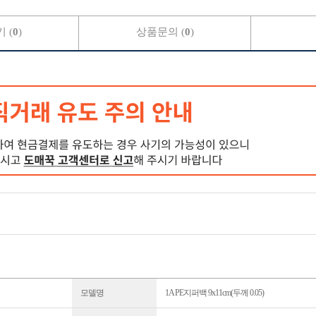
 (
0
)
상품문의 (
0
)
모델명
1A PE지퍼백 9x11cm(두께 0.05)