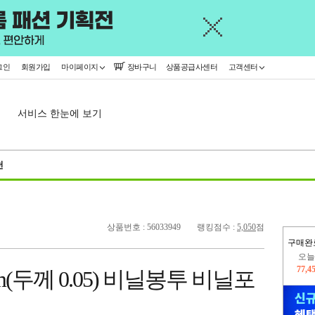
그인
회원가입
마이페이지
장바구니
상품공급사센터
고객센터
서비스 한눈에 보기
천
상품번호 : 56033949
랭킹점수 :
5,050
점
구매완
402,
m(두께 0.05) 비닐봉투 비닐포
오늘
77,4