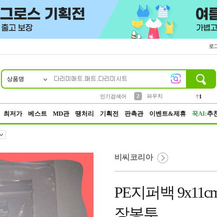
로
상품명
10
1
2
5
6
7
8
9
키링
파우치
말랑이
키캡
텀블러
가방
양말
양산
1
1
1
5
2
2
3
모자
인기검색어
2
4
선풍기
최저가
베스트
MD관
땡처리
기획전
판촉관
이벤트&제휴
꾹AI:
추
비씨코리아
PE지퍼백 9x11c
장봉투