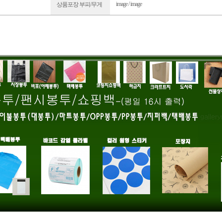
image / image
상품포장 부피/무게