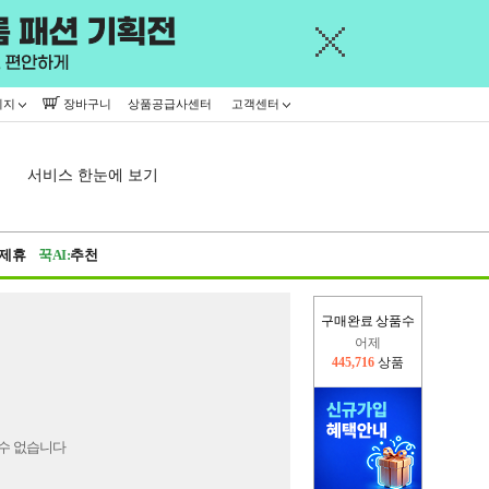
이지
장바구니
상품공급사센터
고객센터
서비스 한눈에 보기
제휴
꾹AI:
추천
구매완료 상품수
어제
445,716
상품
오늘(현재)
17,533
상품
수 없습니다