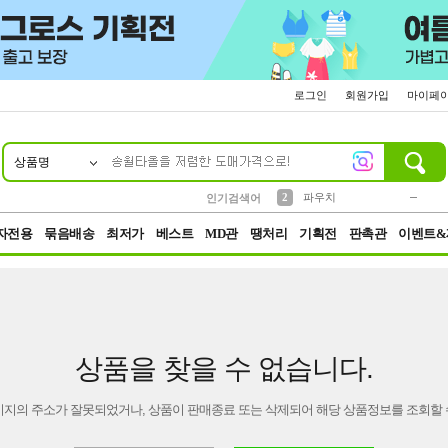
로그인
회원가입
마이페
상품명
10
1
4
5
6
7
8
9
키링
미니
말랑이
선풍기
가방
양말
짱구
텀블러
23
2
1
1
7
3
2
파우치
인기검색어
3
모자
자전용
묶음배송
최저가
베스트
MD관
땡처리
기획전
판촉관
이벤트&
상품을 찾을 수 없습니다.
이지의 주소가 잘못되었거나, 상품이 판매종료 또는 삭제되어 해당 상품정보를 조회할 