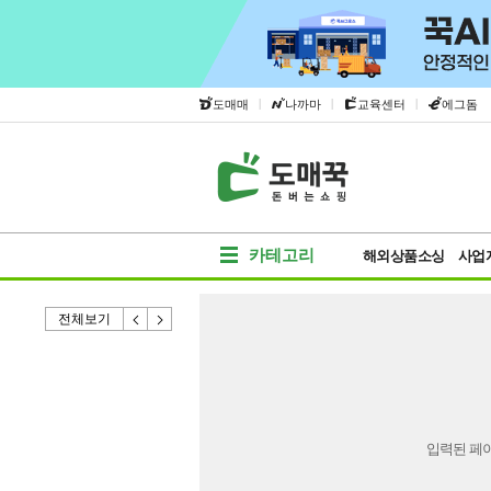
|
|
|
도매매
나까마
교육센터
에그돔
카테고리
해외상품소싱
사업
전체보기
입력된 페