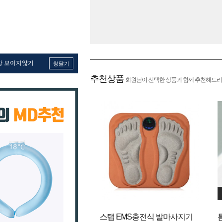
창 보이지않기
창닫기
추천상품
회원님이 선택한 상품과 함께 추천해드리
스탭 EMS충전식 발마사지기