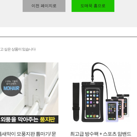
이전 페이지로
도매꾹 홈으로
고 싶은 상품이 있습니다
틈새막이 모풍지판 틈마기/ 문
최고급 방수팩 + 스포츠 암밴드