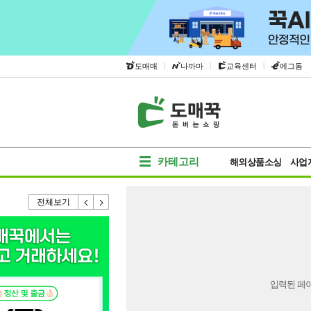
|
|
|
도매매
나까마
교육센터
에그돔
카테고리
해외상품소싱
사업
전체보기
입력된 페