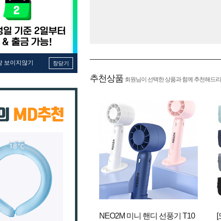
창 보이지않기
창닫기
추천상품
회원님이 선택한 상품과 함께 추천해드리
NEO2M 미니 핸디 선풍기 T10