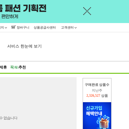
이지
장바구니
상품공급사센터
고객센터
서비스 한눈에 보기
제휴
꾹AI:
추천
구매완료 상품수
지난주
2,326,527
상품
이번주
2,390,566
상품
수 없습니다