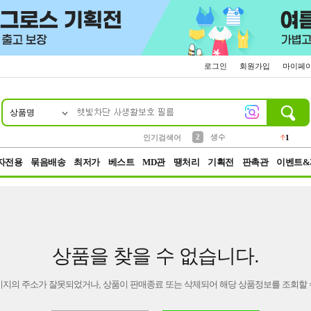
로그인
회원가입
마이페
상품명
10
1
4
5
6
7
8
9
벨트
파우치
등산
실리콘
양말
여성패션
장갑
led
4
3
1
2
4
1
2
생수
인기검색어
1
3
케이스
1
자전용
묶음배송
최저가
베스트
MD관
땡처리
기획전
판촉관
이벤트&
상품을 찾을 수 없습니다.
이지의 주소가 잘못되었거나, 상품이 판매종료 또는 삭제되어 해당 상품정보를 조회할 