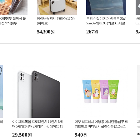
m OPP봉투 접착식 폴
페이버릿 미니 캐리어(18형)
투명 손잡이 지퍼백 봉투 35x4
바코
명 접착식봉투
(화이트)
5cm(두께 0.09t) (가로35x세로
0x
40+손잡이날개5)
54,300
267
5,
원
원
트리
아이패드목업 프로13인치 11인치 6세
에뿌 리프레시 여행용 미니단품/샴푸 트
제
대 5세대 3세대 2세대 미니6 에어13 11
리트먼트 바디워시 클렌징폼 (2027/7/1
는
6)
인치 10.9인치 목업 목각 모형
국
29,500
940
*
원
원