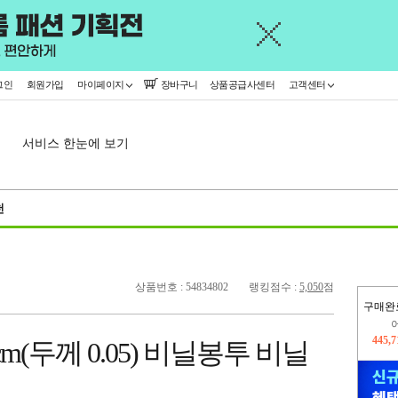
그인
회원가입
마이페이지
장바구니
상품공급사센터
고객센터
서비스 한눈에 보기
천
상품번호 : 54834802
랭킹점수 :
5,050
점
구매완
오늘
132,
cm(두께 0.05) 비닐봉투 비닐
445,