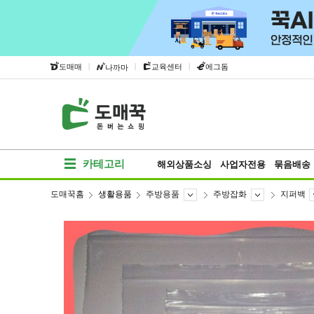
|
|
|
도매매
교육센터
에그돔
나까마
카테고리
해외상품소싱
사업자전용
묶음배송
도매꾹홈
생활용품
주방용품
주방잡화
지퍼백