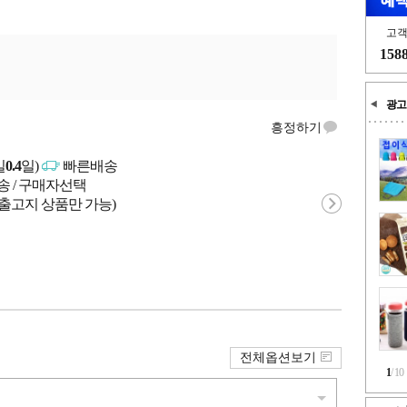
고
158
광고
흥정하기
일
0.4
일)
빠른배송
송 / 구매자선택
 출고지 상품만 가능)
전체옵션보기
1
/
10