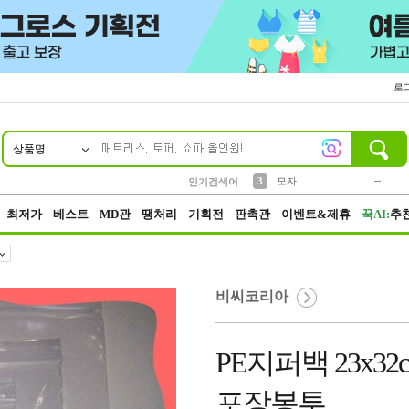
로
상품명
10
1
2
5
6
7
8
9
키링
파우치
말랑이
선풍기
가방
양말
짱구
텀블러
2
1
1
7
3
3
모자
인기검색어
4
미니
23
최저가
베스트
MD관
땡처리
기획전
판촉관
이벤트&제휴
꾹AI:
추
비씨코리아
PE지퍼백 23x32
포장봉투