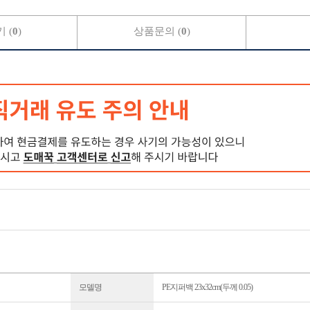
 (
0
)
상품문의 (
0
)
모델명
PE지퍼백 23x32cm(두께 0.05)