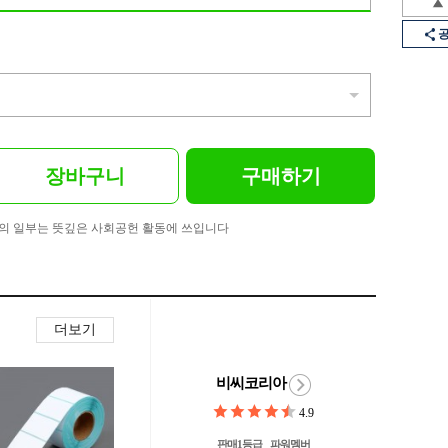
장바구니
구매하기
의 일부는 뜻깊은 사회공헌 활동에 쓰입니다
더보기
비씨코리아
4.9
판매1등급
파워멤버