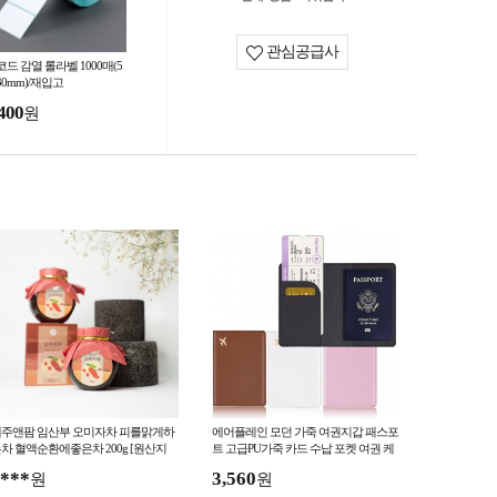
관심공급사
드 감열 롤라벨 1000매(5
30mm)/재입고
400
원
주앤팜 임산부 오미자차 피를맑게하
에어플레인 모던 가죽 여권지갑 패스포
차 혈액순환에좋은차 200g [원산지
트 고급PU가죽 카드 수납 포켓 여권 케
산(제주특별자치도 제주시)]
이스
***
3,560
원
원