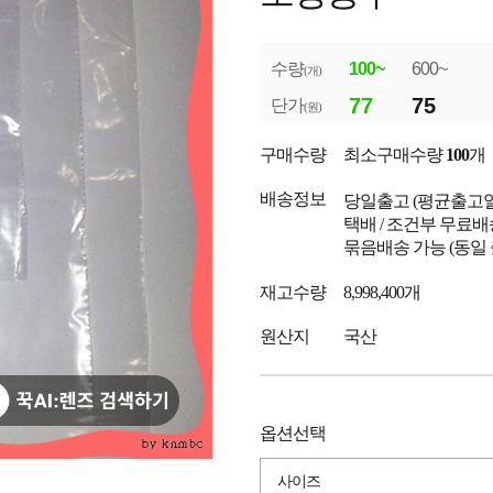
수량
100~
600~
(개)
77
75
단가
(원)
구매수량
최소구매수량
100
개
배송정보
당일출고
(평균출고
택배 / 조건부 무료배
묶음배송 가능 (동일
재고수량
8,998,400개
원산지
국산
옵션선택
사이즈