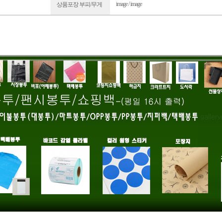
image / image
상품포장 부피/무게