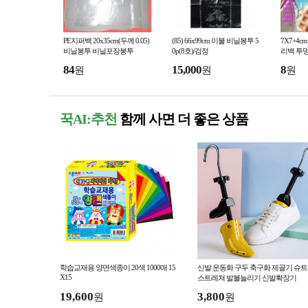
PE지퍼백 20x35cm(두께 0.05)
(85) 66x99cm 이불 비닐봉투 5
7X7+4c
비닐봉투 비닐포장봉투
0p(8호)/검정
리백 투
84
15,000
8
원
원
원
꾹AI:추천
함께 사면 더 좋은 상품
학습교재용 양면색종이 20색 1000매 15
신발 운동화 구두 축구화 제골기 슈
X15
스트레쳐 발볼늘리기 신발확장기
19,600
3,800
원
원