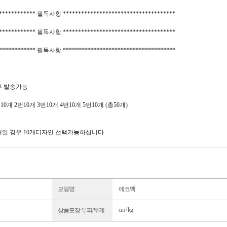
************* 필독사항 *************************************
************* 필독사항 *************************************
************* 필독사항 *************************************
후 발송가능
개 2번10개 3번10개 4번10개 5번10개 (총50개)
0개일 경우 10개디자인 선택가능하십니다.
모델명
에코백
cm / kg
상품포장 부피/무게