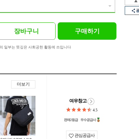
장바구니
구매하기
의 일부는 뜻깊은 사회공헌 활동에 쓰입니다
더보기
여우창고
4.5
판매2등급
우수공급사
관심공급사