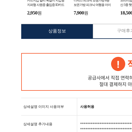
카드지갑 멀티 목걸이 지갑형
디럭스 피크닉 보냉가방 6종
프리미엄
지퍼형 사원증 출입증 ID카드
보온가방 피크닉 여행용 아이
산 3종 
vol.6 여우창고
스 가방 쿨러백 여우창고
꽃 양산
2,950
7,900
18,50
원
원
구매후기
상품정보
상세설명 이미지 사용여부
사용허용
상세설명 추가내용
****************************
****************************