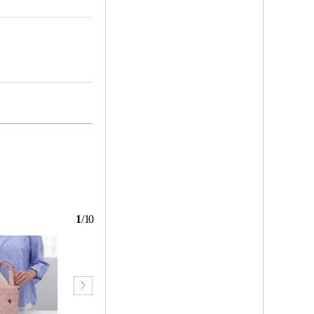
1
/
10