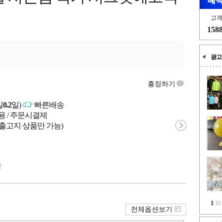
고
158
광고
흥정하기
일
0.2
일)
빠른배송
용 / 주문시결제
 출고지 상품만 가능)
국
1
/
10
전체옵션보기