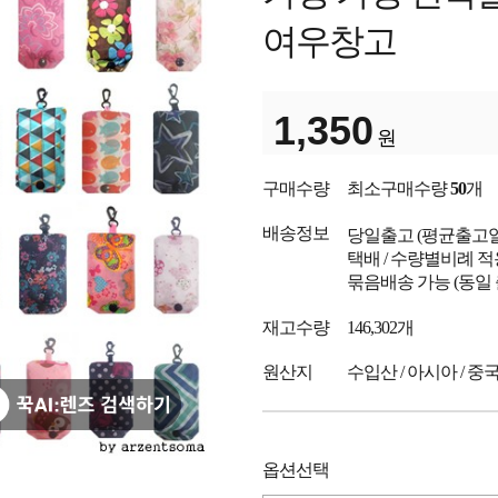
여우창고
1,350
원
구매수량
최소구매수량
50
개
배송정보
당일출고
(평균출고
택배 / 수량별비례 적
묶음배송 가능 (동일
재고수량
146,302개
원산지
수입산 / 아시아 / 중
옵션선택