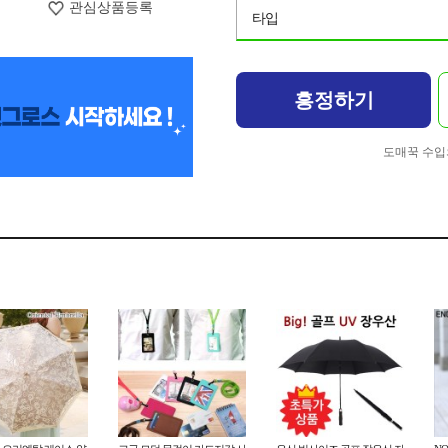
관심상품등록
타입
흥정하기
도매꾹 수입