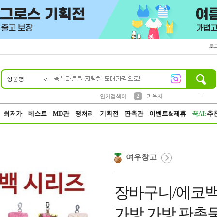
로
상품명
10
1
4
5
6
7
8
9
키링
미니
말랑이
선풍기
가방
양말
짱구
텀블러
23
2
1
1
7
3
2
파우치
인기검색어
3
모자
최저가
베스트
MD관
땡처리
기획전
판촉관
이벤트&제휴
꾹AI:
추
여우창고
장바구니/에코백
가방 가방 판촉