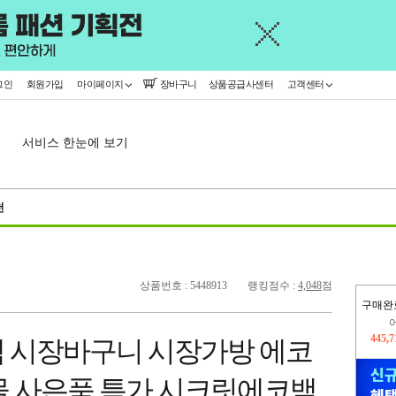
그인
회원가입
마이페이지
장바구니
상품공급사센터
고객센터
서비스 한눈에 보기
천
상품번호 : 5448913
랭킹점수 :
4,048
점
구매완
445,
오늘
365,
 시장바구니 시장가방 에코
물 사은품 특가 시크릿에코백