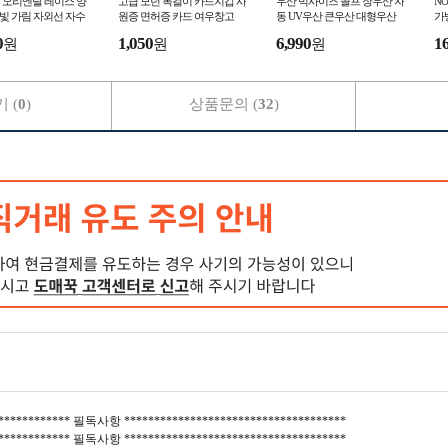
 오리엔탈 레이스 양
고급 모던 목걸이 카드지갑 사
우산 빅사이즈 골프 장우산 자
N
햇빛 가림 자외선 자수
원증 면허증 카드 여우창고
동 UV우산 큰우산 대형우산
가
 여우창고
여우창고
0
1,050
6,990
1
원
원
원
 (
0
)
상품문의 (
32
)
************* 필독사항 *************************************
************* 필독사항 *************************************