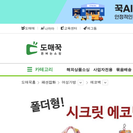
|
|
|
도매매
교육센터
에그돔
나까마
카테고리
해외상품소싱
사업자전용
묶음배송
도매꾹홈
패션잡화
여성가방
에코백