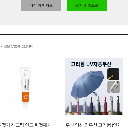
이전 페이지로
도매꾹 홈으로
고 싶은 상품이 있습니다
쥐젖제거 크림 연고 쥐젓제거
우산 양산 양우산 고리형 (인쇄