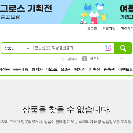
로그인
회원가입
마이페
상품명
10
1
4
5
6
7
8
9
키링
선풍기
말랑이
키캡
텀블러
가방
양말
양산
1
1
5
2
2
2
파우치
인기검색어
1
3
모자
2
자전용
묶음배송
최저가
베스트
MD관
땡처리
기획전
판촉관
이벤트&
상품을 찾을 수 없습니다.
이지의 주소가 잘못되었거나, 상품이 판매종료 또는 삭제되어 해당 상품정보를 조회할 