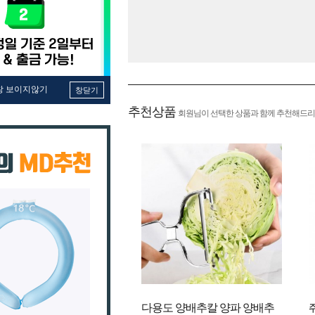
창 보이지않기
창닫기
추천상품
회원님이 선택한 상품과 함께 추천해드리
다용도 양배추칼 양파 양배추