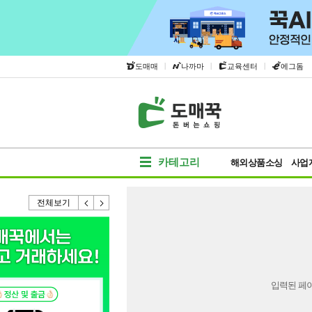
|
|
|
도매매
나까마
교육센터
에그돔
카테고리
해외상품소싱
사업
전체보기
입력된 페