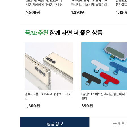
보조가방 여행가방 보조백 기
2024 신상 모자 무지모자 야구
손등 보호
내용백 케리어 여행용 미니 14
착시 빅사이즈 대두 볼캡 단체
등산 골프
인치 하드 캐리어 메이크업 박
모자 큰모자 행사모자 메쉬 여
opp 포장
7,900
1,990
1,490
원
원
스
름 면 여성 모자
꾹AI:추천
함께 사면 더 좋은 상품
갤럭시 Z폴드3/4/5/6/7/8 투명 하드 케이
[플랜트] 스마트폰 휴대폰 행온택 태
스
홀더
1,300
590
원
원
구매후기
상품정보