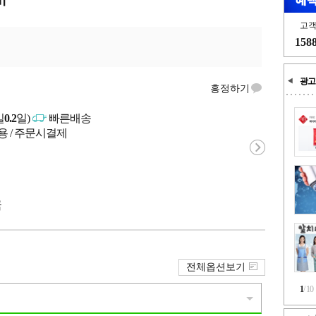
고
158
광고
흥정하기
일
0.2
일)
빠른배송
용 / 주문시결제
국
전체옵션보기
1
/
10