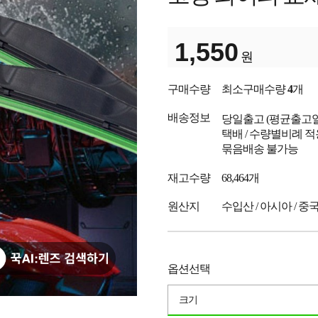
1,550
원
구매수량
최소구매수량
4
개
배송정보
당일출고
(평균출고
택배 / 수량별비례 적
묶음배송 불가능
재고수량
68,464개
원산지
수입산 / 아시아 / 중
옵션선택
크기