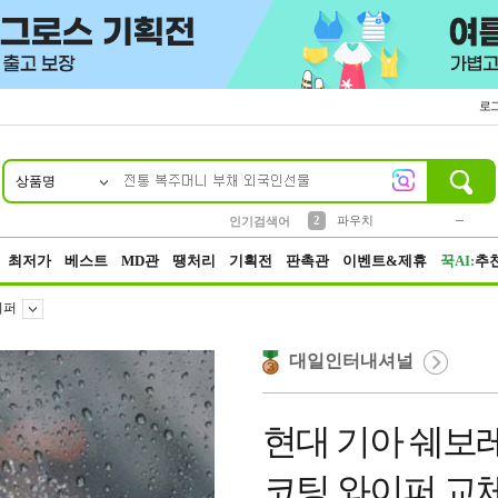
로
상품명
10
1
4
5
6
7
8
9
키링
미니
말랑이
선풍기
가방
양말
짱구
텀블러
23
2
1
1
7
3
2
파우치
인기검색어
3
모자
최저가
베스트
MD관
땡처리
기획전
판촉관
이벤트&제휴
꾹AI:
추
이퍼
대일인터내셔널
현대 기아 쉐보
코팅 와이퍼 교