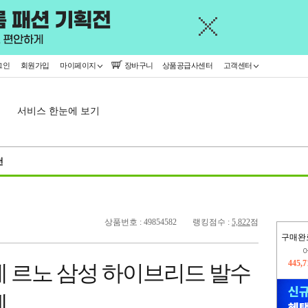
그인
회원가입
마이페이지
장바구니
상품공급사센터
고객센터
서비스 한눈에 보기
천
상품번호 : 49854582
랭킹점수 :
5,822
점
구매완
오늘
367,
레 르노 삼성 하이브리드 발수
445,
체