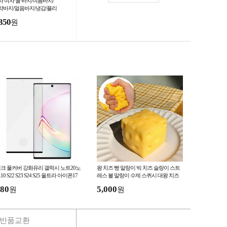
자 여자 쿨 바지/여름바지/
약바지/얼음바지/냉감/플리
/냉장고/고급형
350
원
크 풀커버 강화유리 갤럭시 노트20노
왕 치즈 빵 말랑이 빅 치즈 슬랑이 스트
10 S22 S23 S24 S25 울트라 아이폰17
레스 볼 말랑이 수제 스퀴시 대왕 치즈
로16프로13미니13프로15프로
말랑이 장난감
80
5,000
원
원
반품교환