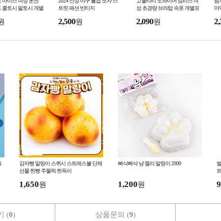
 아이스 여성 운전
2024 신상 야구 볼캡 모자 스
고퀄리티 노와이어 심리스 여
남
 쿨토시 팔토시 개별
트릿 패션 빈티지
성 초경량 브라탑 속옷 개별포
마
장 A
츠
2,500
2,090
2,
원
원
원
그
감자빵 말랑이 스퀴시 스트레스볼 단체
빠삭빠삭 냥 젤리 말랑이 2000
벌
선물 찐빵 주물럭 찐득이
트
프
1,650
1,200
9
원
원
 (
0
)
상품문의 (
9
)