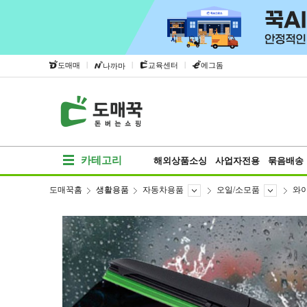
|
|
|
도매매
교육센터
에그돔
나까마
카테고리
해외상품소싱
사업자전용
묶음배송
도매꾹홈
생활용품
자동차용품
오일/소모품
와