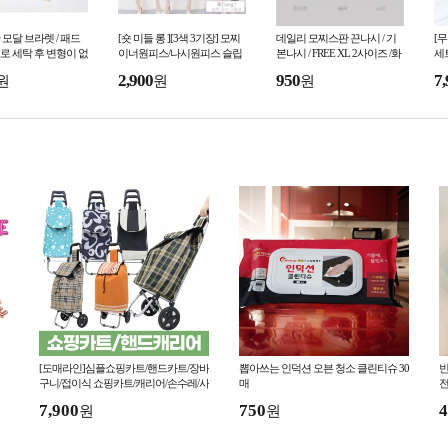
모달 브라렛 / 패드
[숏 미들 롱 ][3색 3기장] 모찌
데일리 모찌스판 끈나시 / 기
[
 세탁 후 변형이 없
이너원피스/나시원피스 슬립
본나시 / FREE XL 2사이즈 /화
세
시 끼워야하는 불편함
롱슬립 원피스이너 이너나시
이트 블랙 스킨 3컬러
워
2,900
950
7,
원
원
원
라렛
이너웨어 롱나시
일
[도매라인]심플쇼핑카트/핸드카트/장바
뽑아쓰는 인덕션 오븐 청소 클린티슈 30
빈
구니/접이식 쇼핑카트/캐리어/손수레/사
매
전
은품
7,900
750
4
원
원