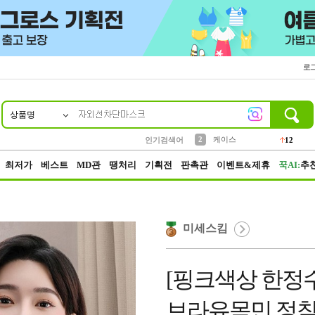
로
상품명
10
1
4
5
6
7
8
9
파우치
등산
벨트
실리콘
양말
모자
양산
여성패션
152
395
555
12
1
1
5
3
2
케이스
인기검색어
12
3
생수
454
최저가
베스트
MD관
땡처리
기획전
판촉관
이벤트&제휴
꾹AI:
추
미세스킴
[핑크색상 한정수
브라유목민 정착