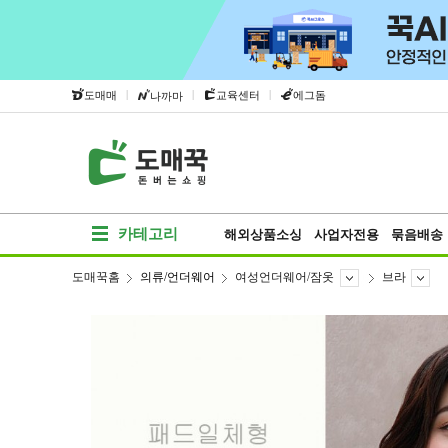
|
|
|
도매매
교육센터
에그돔
나까마
카테고리
해외상품소싱
사업자전용
묶음배송
도매꾹홈
의류/언더웨어
여성언더웨어/잠옷
브라