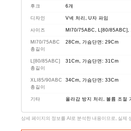
후크
6개
디자인
V넥 처리, U자 파임
사이즈
MI70/75ABC, L[80/85ABC],
MI70/75ABC
28Cm, 가슴단면: 29Cm
총길이
L[80/85ABC]
31Cm, 가슴단면: 31Cm
총길이
XLI85/90ABC
34Cm, 가슴단면: 33Cm
총길이
기타
올라감 방지 처리, 볼륨 조절 
상세 페이지의 정보를 AI로 분석한 내용이므로, 실제