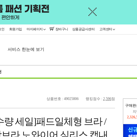
그인
회원가입
마이페이지
장바구니
상품공급사센터
고객센터
서비스 한눈에 보기
천
상품번호 : 49025806
랭킹점수 :
2,596
점
구매완
이
2,260
량 세일]패드일체형 브라 /
지
2,326
브라 노와이어 심리스 캡내