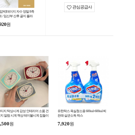
관심공급사
무압박]데이지 자수 양말 8족
트 / 임산부 산후 골지 플라
 삭스 코튼 면양말 물결 데
920
원
리 베이직 장목
티지 탁상시계 감성 인테리어 소품 건
유한락스 욕실청소용 600ml+600ml 찌
지 알람 시계 책상 테이블시계 집들이
든때 살균소독 락스
선물
,500
7,920
원
원