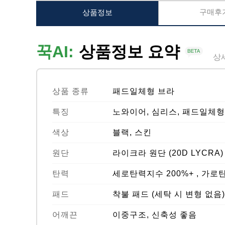
구매후기
상품정보
꾹AI:
상품정보 요약
상
상품 종류
패드일체형 브라
특징
노와이어, 심리스, 패드일체형
색상
블랙, 스킨
원단
라이크라 원단 (20D LYCRA)
탄력
세로탄력지수 200%+ , 가로
패드
착불 패드 (세탁 시 변형 없음)
어깨끈
이중구조, 신축성 좋음