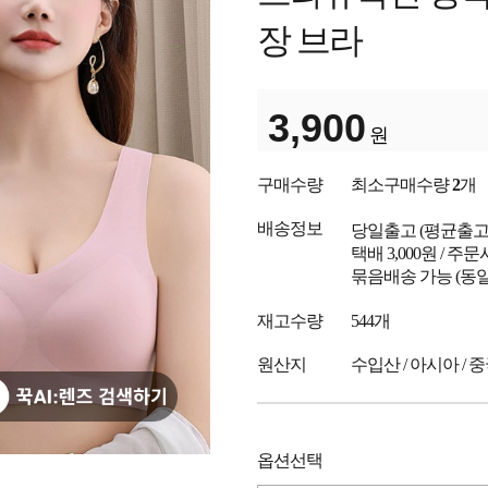
장 브라
3,900
원
구매수량
최소구매수량
2
개
배송정보
당일출고
(평균출
택배 3,000원 / 주
묶음배송 가능 (동일
재고수량
544개
원산지
수입산 / 아시아 / 
옵션선택