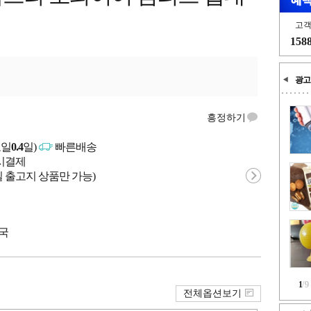
고
158
광고
흥정하기
고일
0.4
일)
빠른배송
문시결제
 출고지 상품만 가능)
중국
1
/
9
전체옵션보기