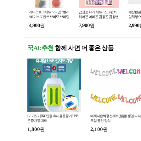
레이스브라세트 / 2타입 7컬러
곱창끈 41개 세트 / 스크런치
세상편한 
/ 레이스포인트 브라렛 브라탑
헤어끈 머리끈 곱창끈 곱창밴
일체형으로
속옷세트 브라세트 팬티세트
드 헤어밴드 고무줄 헤어 악세
으며 다
4,900
7,900
2,990
원
원
프리사이즈 free
사리
없는 브
꾹AI:추천
함께 사면 더 좋은 상품
[마이도매]KC인증 휴대용훈증기/USB
메세지은박풍선세트(웰컴) 생일 파티
훈증기/홈매트
호일 풍선 장식
1,800
2,100
원
원