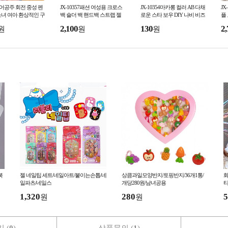
 인어공주 회전 중성 펜
JX-10357패션 여성용 크로스
JX-10354마카롱 컬러 AB 다채
JX
녀 여아 환상적인 구
백 숄더 백 핸드백 스트랩 젤
로운 스타 보우 DIY 나비 비즈
플
리 백 미니 조개 백
팔찌 목걸이 쥬얼리 액세서리
2,100
130
2,
원
원
원
북
젤 네일팁 세트/네일아트/붙이는손톱/네
상큼과일모양반지/토핑반지/36개1통/
화
일파츠/네일스
개당280원/남녀공용
티
티
1,320
280
5
원
원