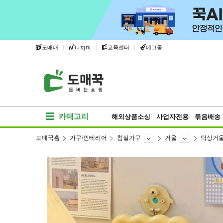
|
|
|
도매매
교육센터
에그돔
나까마
카테고리
해외상품소싱
사업자전용
묶음배송
도매꾹홈
가구/인테리어
침실가구
거울
탁상거