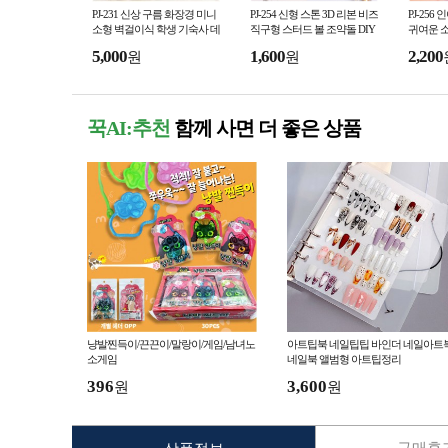
PJ-231 신상 구름 화장경 미니
PJ-254 신형 스톤 3D 리본 비즈
PJ-256
소형 벽걸이식 학생 기숙사 데
직구형 스터드 볼 조약돌 DIY
귀여운 소
스크톱 거울 핸드폰 스탠드 데
휴대폰 열쇠고리 목걸이 백 패
슬 펜
5,000
1,600
2,200
원
원
스크톱 화장경
키지 부품 도매
꾹AI:추천
함께 사면 더 좋은 상품
냥발찐득이/끈끈이/말랑이/게임/남녀노
아트팁북 네일팁팁 바인더 네일아트
소게임
네일북 앨범형 아트팁정리
396
3,600
원
원