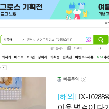
로
상품명
10
1
4
5
6
7
8
9
키링
선풍기
말랑이
키캡
텀블러
가방
양말
양산
1
1
5
2
2
2
파우치
인기검색어
1
3
모자
2
최저가
베스트
MD관
땡처리
기획전
판촉관
이벤트&제휴
꾹AI:
추
울
빠른무역
[해외]
JX-102
이용 벽걸이 다