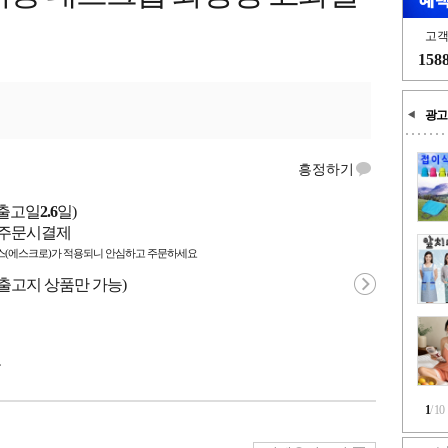
고
158
광고
흥정하기
출고일
2.6
일)
/ 주문시결제
(에스크로)가 적용되니 안심하고 주문하세요
 출고지 상품만 가능)
국
1
/
10