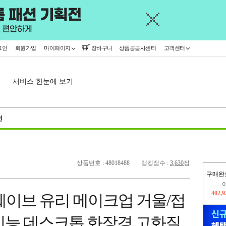
그인
회원가입
마이페이지
장바구니
상품공급사센터
고객센터
서비스 한눈에 보기
천
상품번호 : 48018488
랭킹점수 :
3,630
점
구매완
오늘
440,
88웨이브 유리 메이크업 거울/접
402,
기능 데스크톱 화장경 고화질