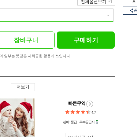
전체옵션보기
장바구니
구매하기
의 일부는 뜻깊은 사회공헌 활동에 쓰입니다
더보기
빠른무역
4.7
판매1등급
우수공급사