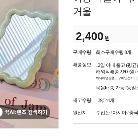
거울
2,400
원
구매수량
최소구매수량
8
개
배송정보
12일 이내 출고
(평균
해외직배송 2,800원 
해외배송상품도 구매안전서비스
묶음배송 가능 (동일
재고수량
139,544개
원산지
수입산 / 아시아 / 중