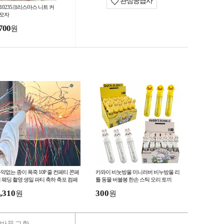
관심공급사
-10235크리스마스 니트 커
 모자
700
원
약없는 종이 폭죽 10P 줄 컨페티 콘페
카와이 비눗방울 미니러버 비누방울 리
 웨딩 촬영 생일 파티 축하 축포 컴페
틀 동물 버블봉 한손 스틱 오리 토끼
 손폭죽
,310
300
원
원