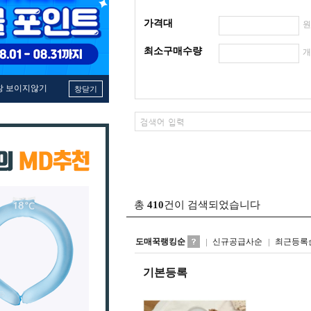
가격대
최소구매수량
창 보이지않기
창닫기
총
410
건이 검색되었습니다
도매꾹랭킹순
신규공급사순
최근등록
기본등록