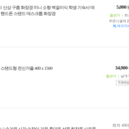
5,000
231 신상 구름 화장경 미니 소형 벽걸이식 학생 기숙사 데
 핸드폰 스탠드 데스크톱 화장경
옵션가
최
주문시결제
2
해외직
34,900
스탠드형 전신거울 400 x 1500
옵션가
낱개
무료배
최저 490