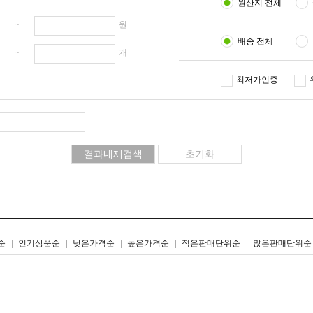
원산지 전체
원 ~
원
배송 전체
개 ~
개
최저가인증
리스트형
갤러리형
순
인기상품순
낮은가격순
높은가격순
적은판매단위순
많은판매단위순