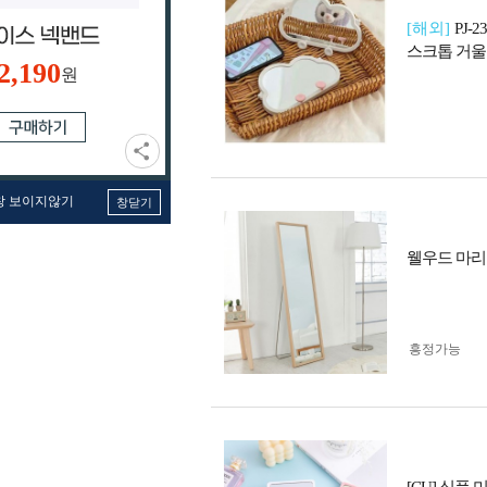
[해외]
PJ-
스크톱 거울
2,190
원
창 보이지않기
창닫기
웰우드 마리 
흥정가능