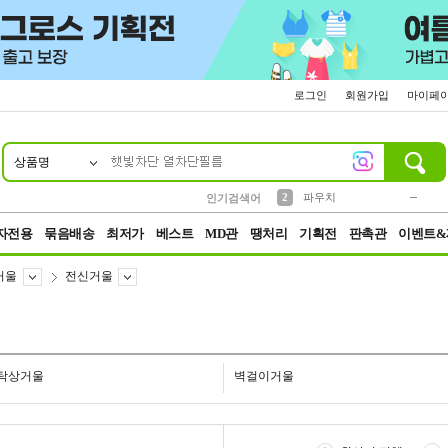
로그인
회원가입
마이페
상품명
10
1
4
5
6
7
8
9
키링
미니
말랑이
선풍기
가방
양말
짱구
텀블러
23
2
1
1
7
3
2
파우치
인기검색어
3
모자
자전용
묶음배송
최저가
베스트
MD관
땡처리
기획전
판촉관
이벤트&
거울
전신거울
탁상거울
벽걸이거울