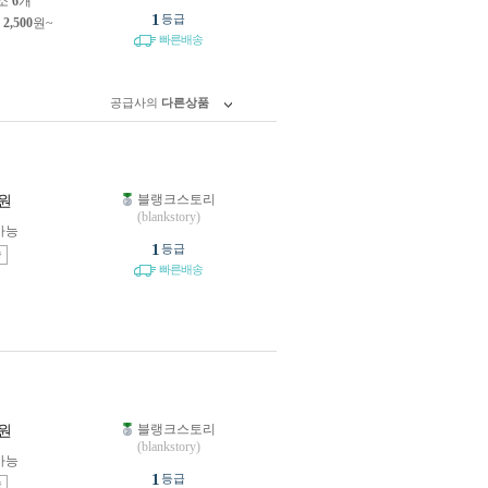
소
6
개
1
등급
제
2,500
원~
빠른배송
공급사의
다른상품
블랭크스토리
원
(blankstory)
가능
1
등급
송
빠른배송
블랭크스토리
원
(blankstory)
가능
1
등급
송