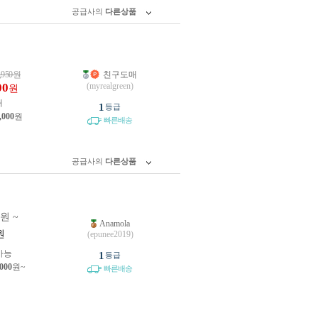
공급사의
다른상품
,950
원
친구도매
00
(myrealgreen)
원
개
1
등급
,000
원
빠른배송
공급사의
다른상품
0원 ~
Anamola
원
(epunee2019)
가능
1
등급
,000
원~
빠른배송