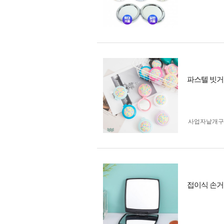
파스텔 빗거
사업자 낱개
접이식 손거