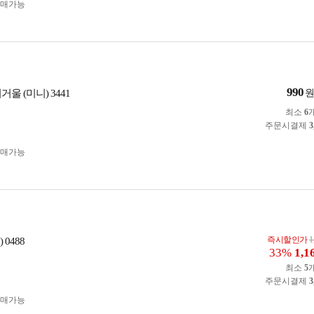
구매가능
990
울 (미니) 3441
최소
6
주문시결제
3
구매가능
즉시할인가
1
0488
33%
1,1
최소
5
주문시결제
3
구매가능