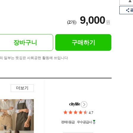
9,000
(
2
개)
원
장바구니
구매하기
의 일부는 뜻깊은 사회공헌 활동에 쓰입니다
더보기
citylife
4.7
판매1등급
우수공급사