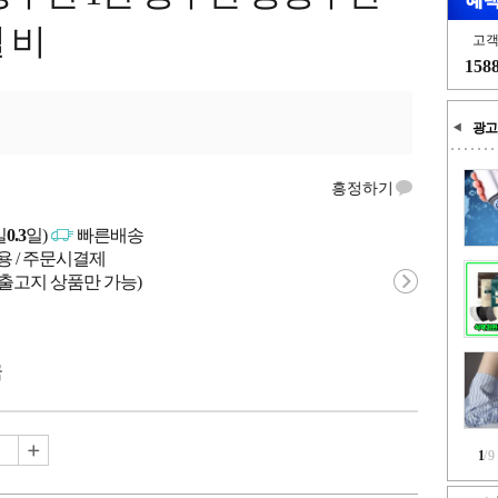
 비
고
158
광고
흥정하기
일
0.3
일)
빠른배송
용 / 주문시결제
 출고지 상품만 가능)
국
1
/
9