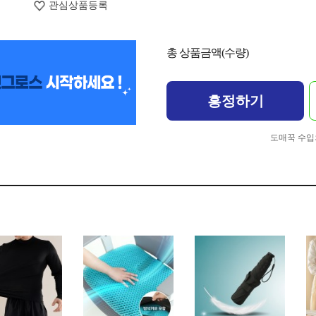
관심상품등록
총 상품금액(수량)
흥정하기
도매꾹 수입