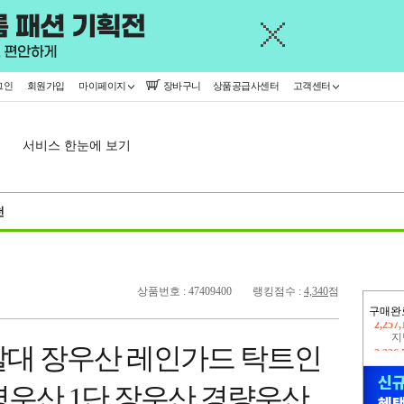
그인
회원가입
마이페이지
장바구니
상품공급사센터
고객센터
서비스 한눈에 보기
천
상품번호 : 47409400
랭킹점수 :
4,340
점
구매완
지
2,326
6살대 장우산 레인가드 탁트인
이
2,257
명우산 1단 장우산 경량우산