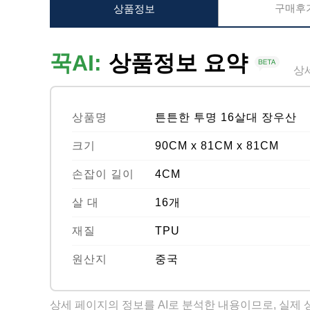
구매후기
상품정보
꾹AI:
상품정보 요약
상
상품명
튼튼한 투명 16살대 장우산
크기
90CM x 81CM x 81CM
손잡이 길이
4CM
살 대
16개
재질
TPU
원산지
중국
상세 페이지의 정보를 AI로 분석한 내용이므로, 실제