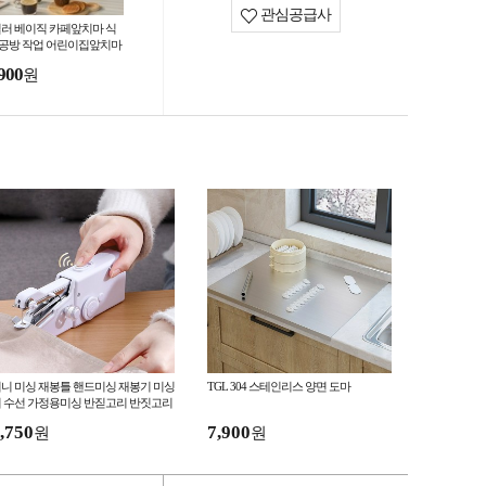
관심공급사
컬러 베이직 카페앞치마 식
 공방 작업 어린이집앞치마
수앞치마 예쁜앞치마 작업
900
원
치마 다용도앞치마
니 미싱 재봉틀 핸드미싱 재봉기 미싱
TGL 304 스테인리스 양면 도마
 수선 가정용미싱 반짇고리 반짓고리
,750
7,900
원
원