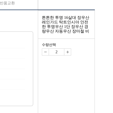
반품교환
튼튼한 투명 16살대 장우산
레인가드 탁트인시야 안전
한 투명우산 1단 장우산 경
량우산 자동우산 장마철 비
수량선택