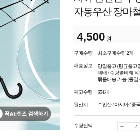
자동우산 장마철
4,500
원
구매수량
최소구매수량
2
개
배송정보
당일출고
(평균출고
택배 / 수량별비례 적
묶음배송 가능 (동일
재고수량
654개
원산지
수입산 / 아시아 / 중
수량선택