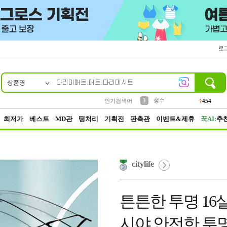
로
상품명
10
1
2
5
6
7
8
9
파우치
케이스
벨트
실리콘
양말
모자
양산
여성패션
395
555
12
12
1
1
5
3
3
생수
454
인기검색어
4
등산
152
최저가
베스트
MD관
땡처리
기획전
판촉관
이벤트&제휴
꾹AI:
추
citylife
튼튼한 투명 1
시야 안전한 투