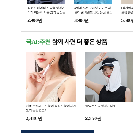
원터치 접이식 차량용 햇빛가
3세대 PCM 고급형 아이스 넥
[원가이하
리개 자동차 커튼 암막 앞창문
쿨러 쿨넥밴드 냉감 등산 쿨스
쿨링 롱슬
차가림막
카프 아이스목걸이 얼음스카
링 여름 
2,900
3,900
5,500
원
원
프
롱 슬리브
꾹AI:추천
함께 사면 더 좋은 상품
전동 눈썹제모기 눈썹 정리기 눈썹칼 제
셀링온 모자햇빛가리개
모기 눈썹면도기
2,480
2,350
원
원