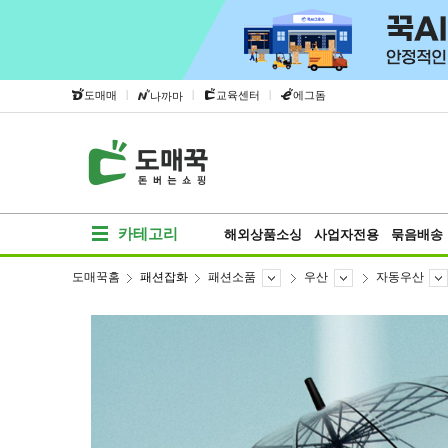
|
|
|
도매매
교육센터
에그돔
나까마
카테고리
해외상품소싱
사업자전용
묶음배송
도매꾹홈
패션잡화
패션소품
우산
자동우산