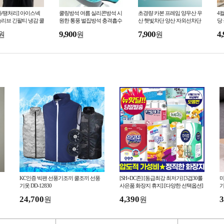
/땡처리] 아이스넥
쿨링방석 여름 실리콘방석 시
초경량 카본 프레임 양우산 우
4
리브 긴팔티 냉감 쿨
원한 통풍 벌집방석 충격흡수
산 햇빛차단 양산 자외선차단
당
셔츠 옷 스판 자외선
쿨방석 젤방석 기능성방석 탄
튼튼함 카본섬유 야외활동 등
방
9,900
7,900
4,
원
원
원
 남성 여
력방석 (+커버포함)
산 캠핑 낚시
앞
KC인증 빅팬 선풍기조끼 쿨조끼 선풍
[SH+DC존] [동급최강 최저가] [3겹30롤
미
기옷 DD-12830
사은품 화장지 휴지] [다양한 선택옵션]
기
홍보스티커무료 핫딜
24,700
4,390
3
원
원