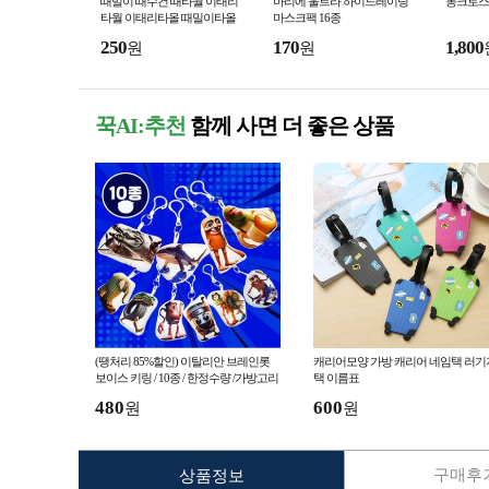
때밀이 때수건 때타월 이태리
마리에 울트라 하이드레이팅
몽크로스
타월 이태리타올 때밀이타올
마스크팩 16종
250
170
1,800
원
원
꾹AI:추천
함께 사면 더 좋은 상품
(땡처리 85%할인) 이탈리안 브레인롯
캐리어모양 가방 캐리어 네임택 러기
보이스 키링 / 10종 / 한정수량 /가방고리
택 이름표
/ 사운드 키링
480
600
원
원
구매후기
상품정보