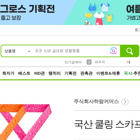
로
상품명
10
1
4
5
6
7
8
9
키링
선풍기
말랑이
키캡
텀블러
가방
양말
양산
1
1
5
2
2
2
파우치
인기검색어
1
3
모자
2
최저가
베스트
MD관
땡처리
기획전
판촉관
이벤트&제휴
꾹AI:
추
주식회사하람커머스
국산 쿨링 스카