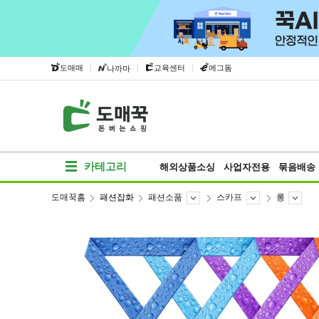
|
|
|
도매매
교육센터
에그돔
나까마
카테고리
해외상품소싱
사업자전용
묶음배송
도매꾹홈
패션잡화
패션소품
스카프
롱