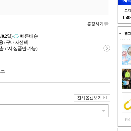
고
158
흥정하기
광고
일
0.2
일)
빠른배송
용 / 구매자선택
 출고지 상품만 가능)
북구
전체옵션보기
1
/
10