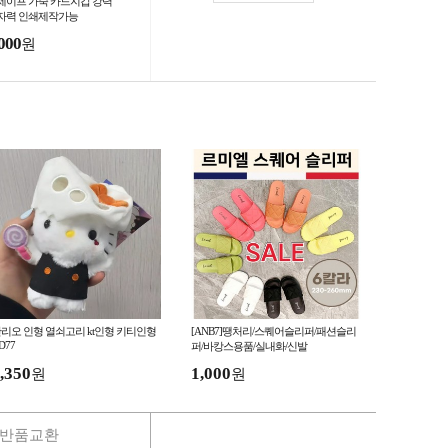
세이프 가죽 카드지갑 강력
자력 인쇄제작가능
000
원
리오 인형 열쇠고리 kt인형 키티인형
[ANB7]땡처리/스퀘어슬리퍼/패션슬리
D77
퍼/바캉스용품/실내화/신발
,350
1,000
원
원
반품교환