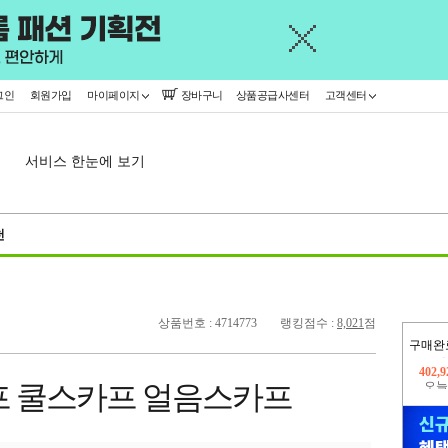
그인
회원가입
마이페이지
장바구니
상품공급사센터
고객센터
서비스 한눈에 보기
천
상품번호 : 4714773
랭킹점수 :
8,021
점
구매완
오늘
47,5
프 쿨스카프 얼음스카프
402,