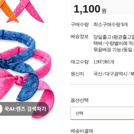
1,100
원
구매수량
최소구매수량
5
개
배송정보
당일출고
(평균출고
택배 / 수량별비례 적
묶음배송 가능 (동일
재고수량
1,997,981개
원산지
국산 / 대구광역시 / 
옵션선택
선택
배송비결제