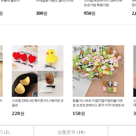
 무봉제 쿨토시
사계절용 다용도 멀티스카프
스마일 에코백 미니 캔버스백
맥
보조가방 학원가방
한
300
950
2,
원
원
원
지
스프링 안테나핀 특이한 미니 헤어핀 모
동물 미니파츠 키캡키캡키링만들기재
산
Q
음전
료 포코포코케이스 폰꾸 키꾸 데코덴 파
츠 꾸미기 폰
220
150
3
원
원
 (
2
)
상품문의 (
10
)