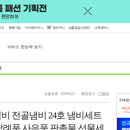
그인
회원가입
마이페이지
장바구니
상품공급사센터
고객센터
서비스 한눈에 보기
천
상품번호 : 42939223
랭킹점수 :
7,700
점
구매완
오늘
414,
비 전골냄비 24호 냄비세트
402,
답례품 사은품 판촉물 선물세