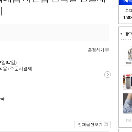
비
고
158
광고
흥정하기
고일
0.7
일)
적용 / 주문시결제
중국
1
/
10
전체옵션보기