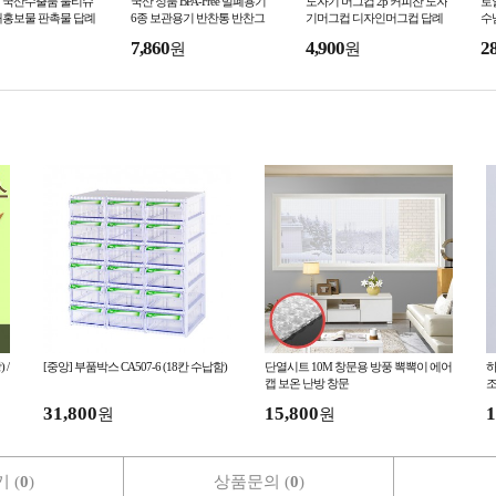
 국산수출품 물티슈
국산 정품 BPA-Free 밀폐용기
도자기 머그컵 2p 커피잔 도자
로
쇄홍보물 판촉물 답례
6종 보관용기 반찬통 반찬그
기머그컵 디자인머그컵 답례
수
사 사은품 미니물티슈
릇 김치통 판촉 사은품 선물세
품 통신사사은품 행사용품 판
비
7,860
4,900
2
원
원
 전도
트 판촉물 답례품
촉물 머그컵세트
례
 /
[중앙] 부품박스 CA507-6 (18칸 수납함)
단열시트 10M 창문용 방풍 뽁뽁이 에어
하
캡 보온 난방 창문
조
조
31,800
15,800
1
원
원
 (
0
)
상품문의 (
0
)