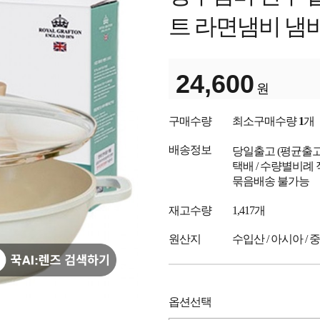
트 라면냄비 냄
24,600
원
구매수량
최소구매수량
1
개
배송정보
당일출고
(평균출
택배 / 수량별비례 
묶음배송 불가능
재고수량
1,417개
원산지
수입산 / 아시아 / 
옵션선택