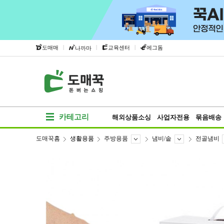
|
|
|
도매매
교육센터
에그돔
나까마
카테고리
해외상품소싱
사업자전용
묶음배송
도매꾹홈
생활용품
주방용품
냄비/솥
전골냄비