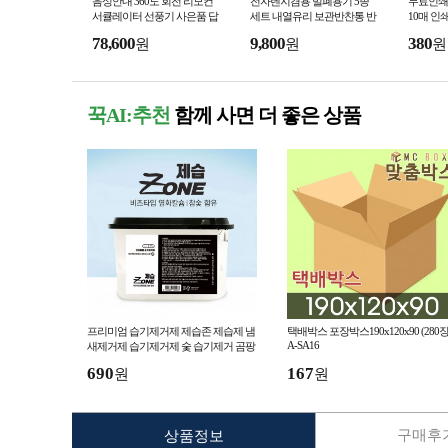
음성안내 360도 회전 리모컨
전자렌지겸용 밀폐용기 5종
무료인쇄
서큘레이터 선풍기 사은품 답
세트 내열유리 보관반찬통 반
10매 인
례품 판촉물 집들이선물 리모
찬그릇 김치통 판촉물 답례품
품 통신
78,600
9,800
380
원
원
원
컨선풍기 써큘레이터
사은품 판촉 선물세트
판촉 교회
꾹AI:추천
함께 사면 더 좋은 상품
프리미엄 습기제거제 제습존 제습제 냄
택배박스 포장박스190x120x90 (280장)
A-SA16
새제거제 습기제거제 숯 습기제거 곰팡
이방지
690
167
원
원
구매후기
상품정보