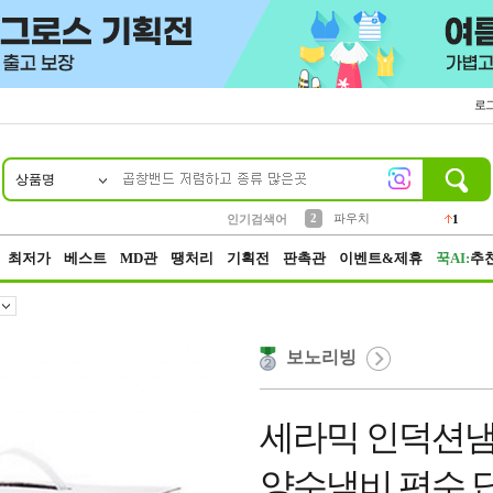
로
상품명
10
1
4
5
6
7
8
9
키링
선풍기
말랑이
키캡
텀블러
가방
양말
양산
1
1
5
2
2
2
파우치
인기검색어
1
3
모자
2
최저가
베스트
MD관
땡처리
기획전
판촉관
이벤트&제휴
꾹AI:
추
보노리빙
세라믹 인덕션냄
양수냄비 편수 