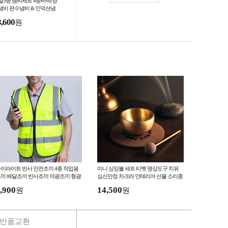
얄3종 냄비세트 4중바닥/양
냄비 편수냄비 ih 인덕션냄
 냄비셋트 판촉물 사은품 답
8,600
원
품 라면냄비 냄비
이라이트 반사 안전조끼 4종 작업용
미니 싱잉볼 세트 티벳 명상도구 치유
끼 배달조끼 반사조끼 야광조끼 형광
심신안정 차크라 인테리어 선물 소리종
끼 공사장조끼 방범조끼
,900
14,500
원
원
반품교환