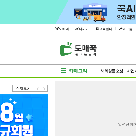
|
|
|
도매매
나까마
교육센터
에그돔
카테고리
해외상품소싱
사업
전체보기
입력된 페