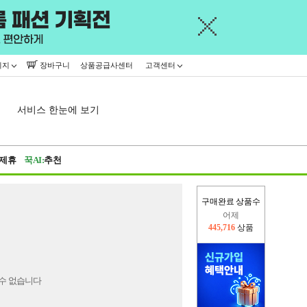
이지
장바구니
상품공급사센터
고객센터
서비스 한눈에 보기
제휴
꾹AI:
추천
구매완료 상품수
어제
445,716
상품
오늘(현재)
8,757
상품
수 없습니다