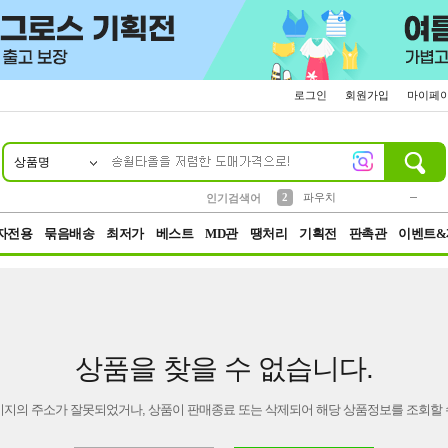
로그인
회원가입
마이페
상품명
10
1
4
5
6
7
8
9
키링
미니
말랑이
선풍기
가방
양말
짱구
텀블러
23
2
1
1
7
3
2
파우치
인기검색어
3
모자
자전용
묶음배송
최저가
베스트
MD관
땡처리
기획전
판촉관
이벤트&
상품을 찾을 수 없습니다.
이지의 주소가 잘못되었거나, 상품이 판매종료 또는 삭제되어 해당 상품정보를 조회할 