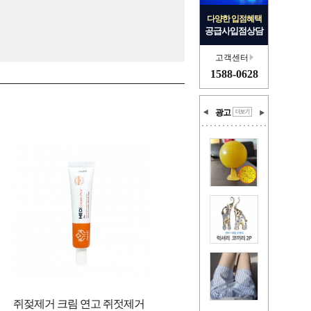
다양한 입점혜택
공급사입점상담
고객센터
1588-0628
광고
쥐젖제거 크림 연고 쥐젓제거