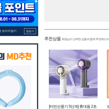
창 보이지않기
창닫기
추천상품
회원님이 선택한 상품과 함께 추천해드리
[터빈선풍기 5단계] 휴대용 2초