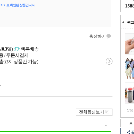
최저가로 확인된 상품입니다
158
광고
흥정하기
일
0.3
일)
빠른배송
용 / 주문시결제
 출고지 상품만 가능)
국
1
/
10
전체옵션보기