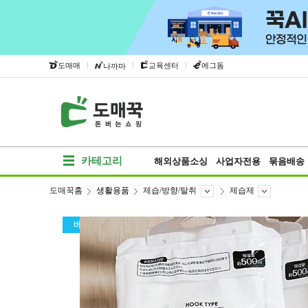
|
|
|
도매매
교육센터
에그돔
나까마
카테고리
해외상품소싱
사업자전용
묶음배송
도매꾹홈
생활용품
제습/방향/탈취
제습제
베스트