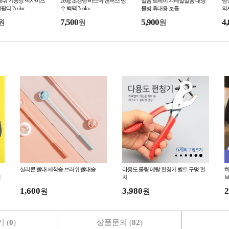
메쉬 기능성 빅사이즈
260g 초경량 바스락 캔버스 방
얼음 트레이 칵테일얼음 내장
남
티 2color
수 백팩 3color
물병 휴대용 보틀
의
7,500
5,900
4,
원
원
원
실리콘 빨대 세척솔 브러쉬 빨대솔
다용도 롤링 메탈 펀칭기 벨트 구멍 펀
하
실
치
브
힙
1,600
3,980
2
원
원
 (
0
)
상품문의 (
82
)