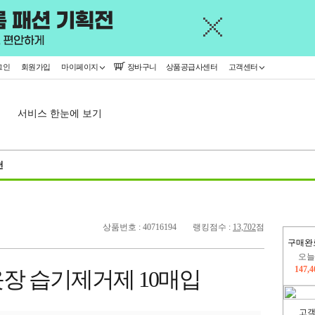
그인
회원가입
마이페이지
장바구니
상품공급사센터
고객센터
서비스 한눈에 보기
천
상품번호 : 40716194
랭킹점수 :
13,702
점
구매완
오늘
147,
 옷장 습기제거제 10매입
445,
고