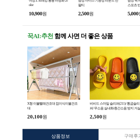
여성 Z 트래킹 통풍 러닝화 2c
남성 아이스 기능성 라운드 반
남성 퀵 
olor
팔티
스포츠 반팔
10,900
2,500
5,000
원
원
꾹AI:추천
함께 사면 더 좋은 상품
X형 이불빨래건조대 접이식이불건조
비비드 스마일 슬리퍼(211)/ 통굽슬리
대
퍼/ 무소음 실내화/층간소음 방지 거
화/미끄럼 방지 욕실화
20,100
2,500
원
원
구매후기
상품정보