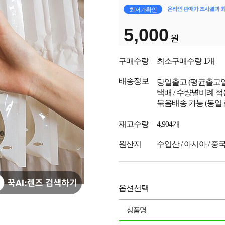
온라인 판매가 조사결과 
최저가확인
5,000
원
구매수량
최소구매수량
1
개
배송정보
당일출고
(평균출고
택배 / 수량별비례 적
묶음배송 가능 (동일
재고수량
4,904개
원산지
수입산 / 아시아 / 중
옵션선택
상품명