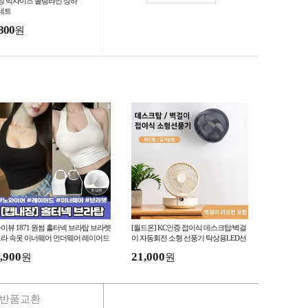
성 빅사이즈 쿨링라인 상하
세트
800
원
이뷰 1871 원썸 홀터넥 브라탑 브라렛
[월드온] KC인증 접이식 데스크탑/벽걸
라 속옷 이너웨어 언더웨어 레이어드
이 자동회전 소형 선풍기 탁상용LED선
 데일리브라 캡내장
풍기 사무실 3단 풍량조절 원격
,900
21,000
원
원
반품교환