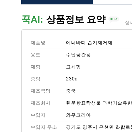
꾹AI:
상품정보 요약
상
제품명
에너바디 습기제거제
용도
수납공간용
제형
고체형
중량
230g
제조국명
중국
제조회사
련운항표탁생물 과학기술유
수입자
와우코리아
수입자 주소
경기도 양주시 은현면 화합로69