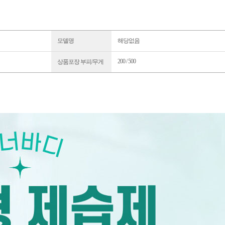
모델명
해당없음
200 / 500
상품포장 부피/무게