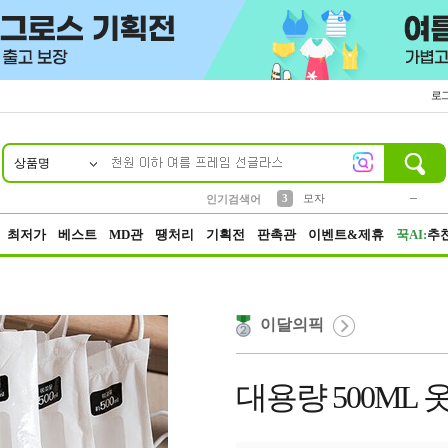
로
상품명
10
1
2
3
6
7
8
9
키링
파우치
모자
선풍기
가방
양말
짱구
텀블러
2
1
1
7
3
4
미니
인기검색어
23
5
말랑이
최저가
베스트
MD관
땡처리
기획전
판촉관
이벤트&제휴
꾹AI:
추
이달의픽
대용량 500ML