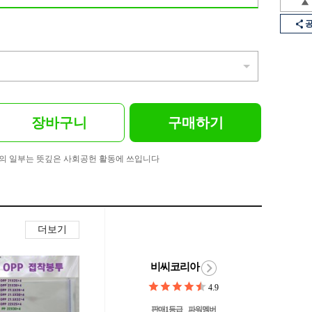
장바구니
구매하기
의 일부는 뜻깊은 사회공헌 활동에 쓰입니다
더보기
비씨코리아
4.9
판매1등급
파워멤버