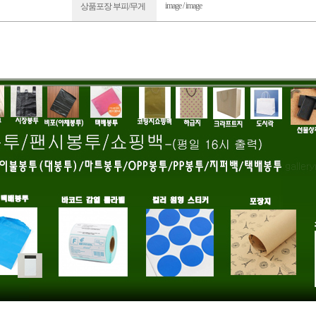
image / image
상품포장 부피/무게