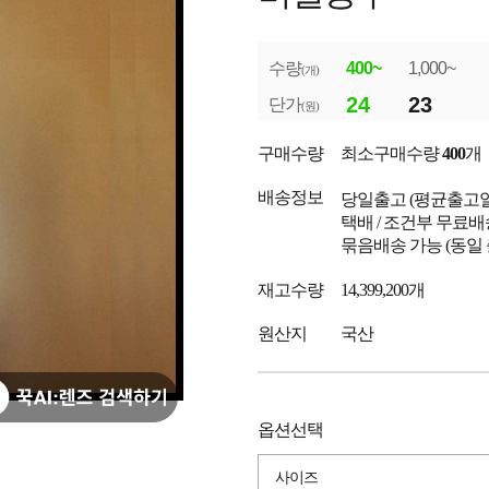
수량
400~
1,000~
(개)
24
23
단가
(원)
구매수량
최소구매수량
400
개
배송정보
당일출고
(평균출고
택배 / 조건부 무료배
묶음배송 가능 (동일
재고수량
14,399,200개
원산지
국산
옵션선택
사이즈