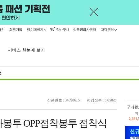
그인
회원가입
마이페이지
장바구니
상품공급사센터
고객센터
서비스 한눈에 보기
천
상품번호 : 34898615
랭킹점수 :
5,050
점
구매완
지
2,326
m 헤다봉투 OPP접착봉투 접착식
이
2,281