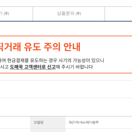
 (
0
)
상품문의 (
0
)
모델명
8x(3+9)+4cm 헤다봉투