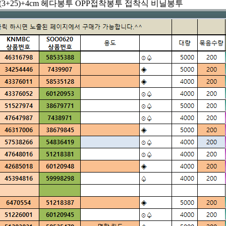
10x(3+25)+4cm 헤다봉투 OPP접착봉투 접착식 비닐봉투