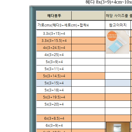
헤다 8x(3+9)+4cm~