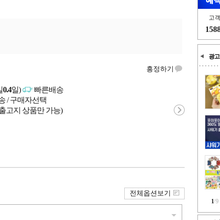
고
158
광고
흥정하기
일
0.4
일)
빠른배송
송 / 구매자선택
 출고지 상품만 가능)
전체옵션보기
1
/
9