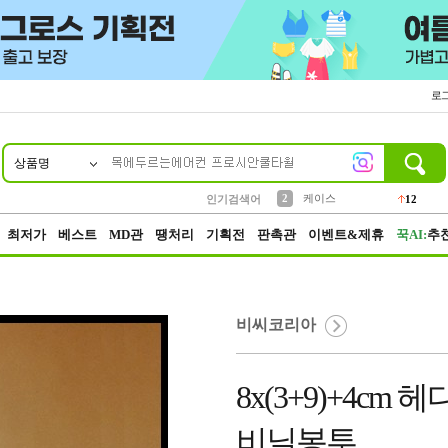
로
상품명
10
1
2
4
5
6
7
8
9
파우치
케이스
등산
벨트
실리콘
양말
모자
양산
여성패션
152
395
555
12
12
1
1
5
3
3
생수
인기검색어
454
최저가
베스트
MD관
땡처리
기획전
판촉관
이벤트&제휴
꾹AI:
추
비씨코리아
8x(3+9)+4c
비닐봉투