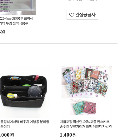
관심공급사
X25+4cm OPP봉투 접착식
리백 투명 접착식봉투
3
원
품정리이너백 파우치 여행용 분리형
개별포장 국산면100% 고급 면스카프
소품정리
손수건 무릎가리개 쁘띠 예쁜디자인 여
름 사은품
,000
1,400
원
원