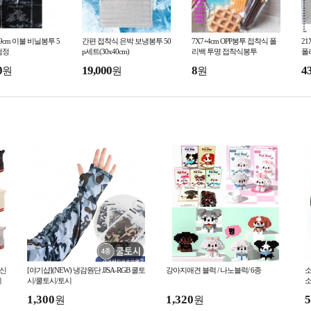
6x99cm 이불 비닐봉투 5
간편 접착식 은박 보냉봉투 50
7X7+4cm OPP봉투 접착식 폴
21
/검정
p세트(30x40cm)
리백 투명 접착식봉투
폴
0
19,000
8
4
원
원
원
*신
[야기샵](NEW) 냉감원단 JJSA-RGB 쿨토
강아지애견 블럭 / 나노블럭/ 6종
소
레
시/쿨토시/토시
1,300
1,320
5
원
원