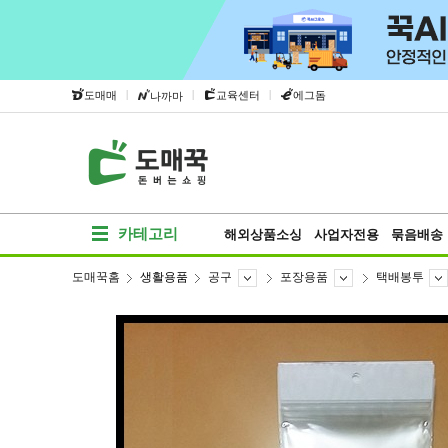
|
|
|
도매매
교육센터
에그돔
나까마
카테고리
해외상품소싱
사업자전용
묶음배송
도매꾹홈
생활용품
공구
포장용품
택배봉투