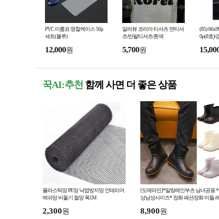
PVC 이름표 명찰케이스 50p
알러뷰 코리아 티셔츠 면티셔
(85) 6
세트(블루)
츠/반팔티셔츠/흰색
0p(8호)
12,000
5,700
15,00
원
원
꾹AI:추천
함께 사면 더 좋은 상품
플라스틱망 PE망 낙엽방지망 인테리어
[도매라인]*말랑레인부츠 남녀공용 
메쉬망 비둘기 철망 폭1M
상남성사이즈* 장화 패션장화 미들 
인부츠 장마필수신발
2,300
8,900
원
원