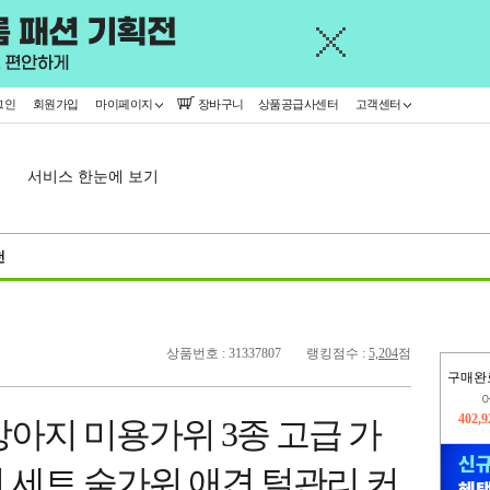
그인
회원가입
마이페이지
장바구니
상품공급사센터
고객센터
서비스 한눈에 보기
천
상품번호 : 31337807
랭킹점수 :
5,204
점
구매완
오늘
137,
아지 미용가위 3종 고급 가
402,
 세트 숱가위 애견 털관리 커