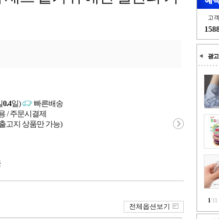
고
158
광고
일
0.4
일)
빠른배송
용 / 주문시결제
 출고지 상품만 가능)
국
1
/
11
전체옵션보기