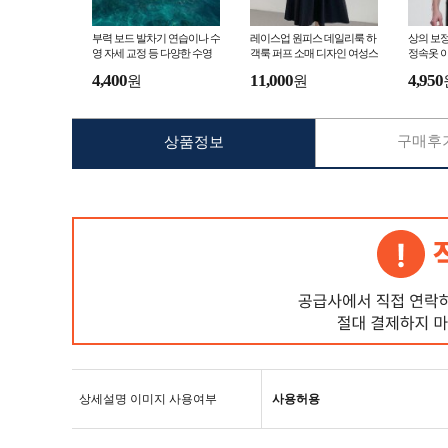
부력 보드 발차기 연습이나 수
레이스업 원피스 데일리룩 하
상의 보정
영 자세 교정 등 다양한 수영
객룩 퍼프 소매 디자인 여성스
정속옷 
연습에 활용할 수 있는 보조
러운 여리여리한 드레스
4,400
11,000
4,950
원
원
장비
구매후기
상품정보
상세설명 이미지 사용여부
사용허용