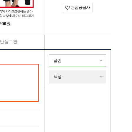
관심공급사
찍이 사이즈조절하는 종아
 압박 보호대 아대 레그쉐이
 남여공용 스포츠용 부상방
200
원
 운동 동호인 아대
반품교환
품번
색상