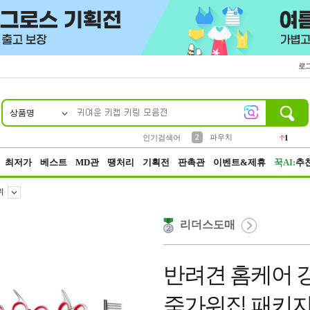
로
상품명
10
1
4
5
6
7
8
9
키링
선풍기
말랑이
키캡
텀블러
가방
양말
양산
1
1
5
2
2
2
파우치
인기검색어
1
3
모자
2
최저가
베스트
MD관
땡처리
기획전
판촉관
이벤트&제휴
꾹AI:
추
위
리더스도매
반려견 홈케어 강
죽가위집 패키지