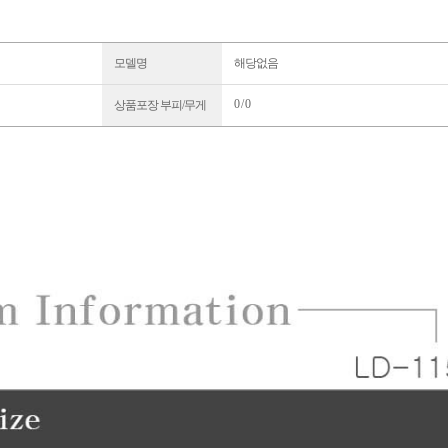
모델명
해당없음
0 / 0
상품포장 부피/무게