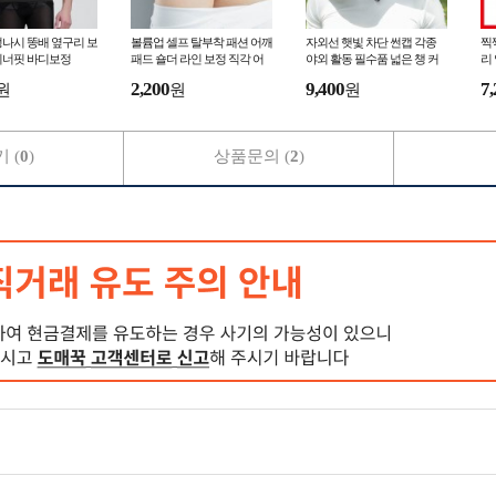
나시 똥배 옆구리 보
볼륨업 셀프 탈부착 패션 어깨
자외선 햇빛 차단 썬캡 각종
찍
이너핏 바디보정
패드 숄더 라인 보정 직각 어
야외 활동 필수품 넓은 챙 커
리
좁 체형 커버 슬림핏 연예인핏
버 모자 사계절 사용 사이즈
퍼
2,200
9,400
7,
원
원
원
촬영용 소품
조절 가능
지
 (
0
)
상품문의 (
2
)