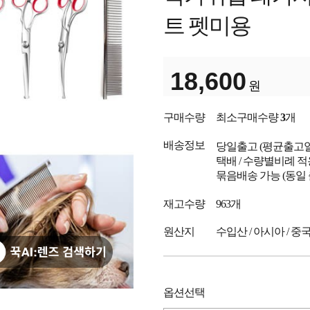
트 펫미용
18,600
원
구매수량
최소구매수량
3
개
배송정보
당일출고
(평균출고
택배 / 수량별비례 적
묶음배송 가능 (동일
재고수량
963개
원산지
수입산 / 아시아 / 중
옵션선택