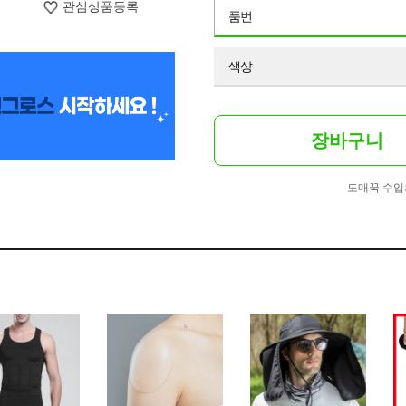
관심상품등록
품번
색상
장바구니
도매꾹 수입