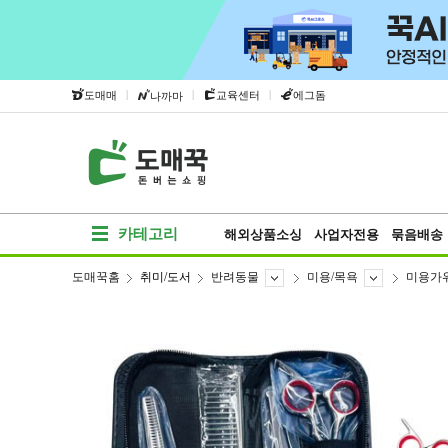
|
|
|
도매매
교육센터
에그돔
나까마
카테고리
해외상품소싱
사업자전용
묶음배송
도매꾹홈
취미/도서
반려동물
미용/목욕
미용가