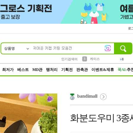
로
상품명
10
1
2
3
6
7
8
9
벨트
생수
케이스
실리콘
양말
여성패션
장갑
led
4
1
1
2
4
1
4
파우치
인기검색어
3
5
등산
1
최저가
베스트
MD관
땡처리
기획전
판촉관
이벤트&제휴
꾹AI:
추
bandimall
화분도우미 3종