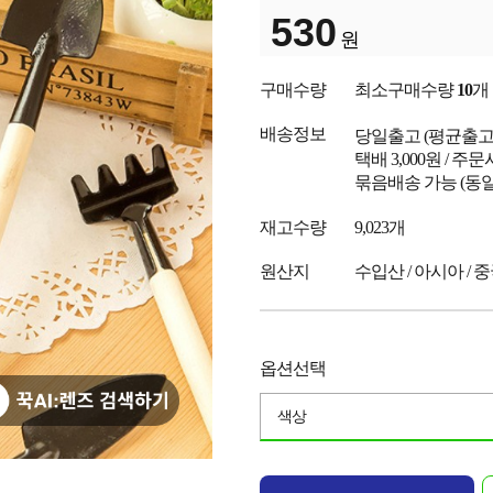
530
원
구매수량
최소구매수량
10
개
배송정보
당일출고
(평균출
택배 3,000원 / 주
묶음배송 가능 (동일
재고수량
9,023개
원산지
수입산 / 아시아 / 
옵션선택
색상