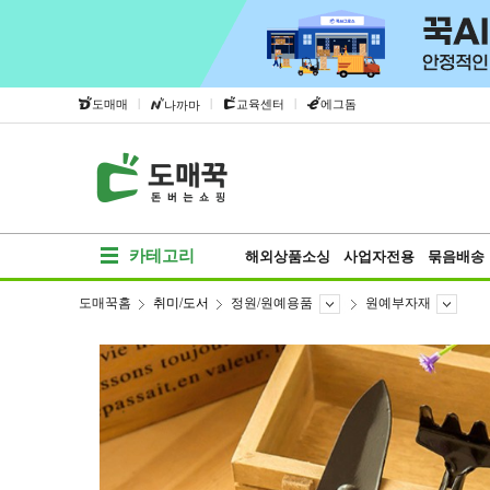
|
|
|
도매매
교육센터
에그돔
나까마
카테고리
해외상품소싱
사업자전용
묶음배송
도매꾹홈
취미/도서
정원/원예용품
원예부자재