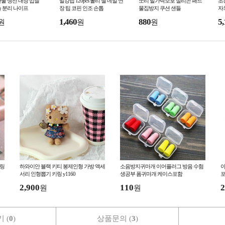
물 생선 내장 껍질
말캉팁 120pcs 폴리 젤 네일 연
쪼리 발가락보호 실리콘 패드
초
 분리 나이프
장 팁 코핀 인조 손톱
물집방지 쿠션 샌들
자
1,460
880
5,
원
원
원
플링
하와이안 블랙 키티 봉제인형 가방 액세
소음방지귀마개 이어플러그 방음 수험
아
서리 인형뽑기 키링 y1160
생공부 폼귀마개 케이스포함
포
2,900
110
2
원
원
 (
0
)
상품문의 (
3
)