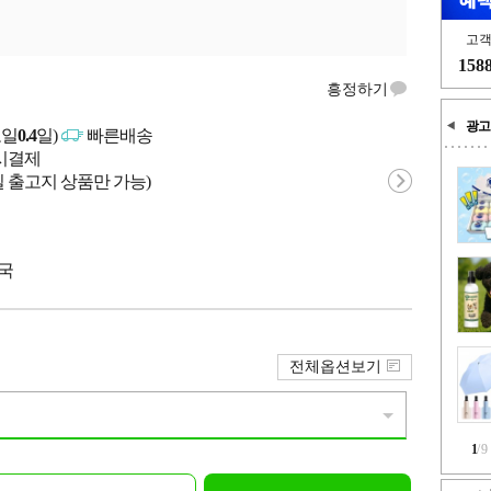
고
158
흥정하기
광고
고일
0.4
일)
빠른배송
문시결제
 출고지 상품만 가능)
중국
전체옵션보기
1
/
9