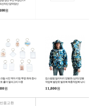
경량 양산 우산 우양산 UV
외선차단 암막양산
100
원
크릴 사진 액자 키링 투명 최애 증사
킴스팜팜 밀리터리 양봉옷 (상의) 양봉
토 홀더 열쇠고리 11종
작업복 벌망옷 벌초복 해충작업복 낚시
옷
80
11,800
원
원
반품교환