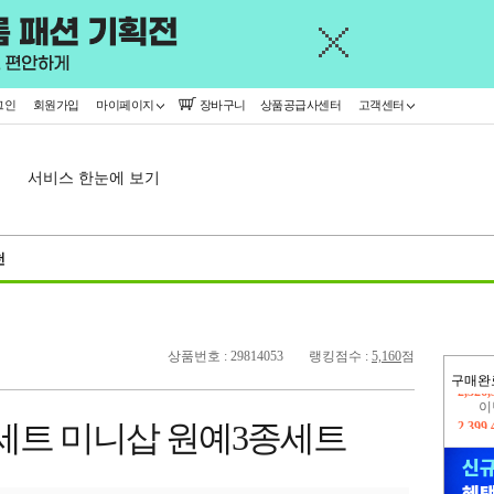
그인
회원가입
마이페이지
장바구니
상품공급사센터
고객센터
서비스 한눈에 보기
천
상품번호 : 29814053
랭킹점수 :
5,160
점
구매완
이
2,399
세트 미니삽 원예3종세트
지
2,326