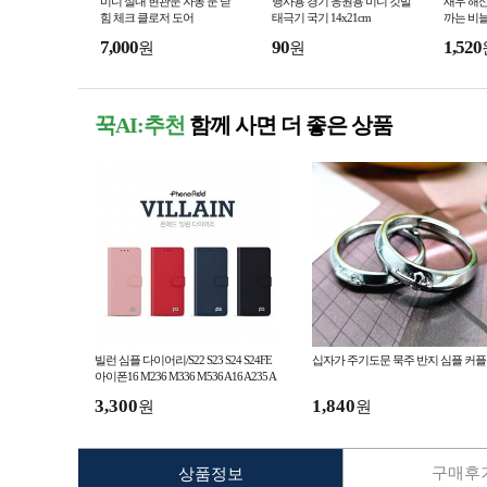
미니 실내 현관문 자동 문 닫
행사용 경기 응원용 미니 깃발
새우 해산
힘 체크 클로저 도어
태극기 국기 14x21cm
까는 비늘
7,000
90
1,520
원
원
꾹AI:추천
함께 사면 더 좋은 상품
빌런 심플 다이어리/S22 S23 S24 S24FE
십자가 주기도문 묵주 반지 심플 커
아이폰16 M236 M336 M536 A16 A235 A
325 A326 A826 노트10 노트20
3,300
1,840
원
원
구매후기
상품정보