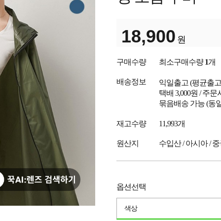
18,900
원
구매수량
최소구매수량
1
개
배송정보
익일출고
(평균출
택배 3,000원 / 주
묶음배송 가능 (동일
재고수량
11,993개
원산지
수입산 / 아시아 / 
옵션선택
색상