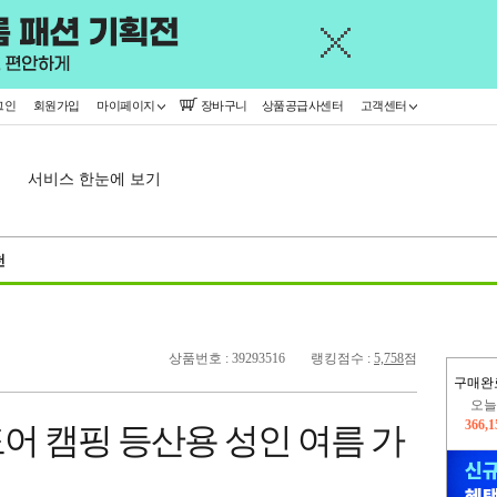
그인
회원가입
마이페이지
장바구니
상품공급사센터
고객센터
서비스 한눈에 보기
천
상품번호 : 39293516
랭킹점수 :
5,758
점
오늘
구매완
366,
445,
어 캠핑 등산용 성인 여름 가