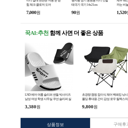
미니 실내 현관문 자동 문 닫
행사용 경기 응원용 미니 깃발
새우 해산
힘 체크 클로저 도어
태극기 국기 14x21cm
까는 비늘
7,000
90
1,520
원
원
꾹AI:추천
함께 사면 더 좋은 상품
LND 에어 여름 슬리퍼 샌들 빅사이즈
초경량 캠핑 접이식 체어 백패킹 낚시
남성 여성 학생 사무실 쿠션 슬리퍼 실
폴딩 휴대용 간이 감성 로우 릴렉스
내화 거실화
X자형 이지폴딩 등받이 의자
3,380
9,800
원
원
구매후기
상품정보