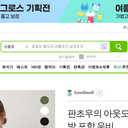
로
상품명
10
1
4
5
6
7
8
9
키링
미니
말랑이
선풍기
가방
양말
짱구
텀블러
23
2
1
1
7
3
2
파우치
인기검색어
3
모자
최저가
베스트
MD관
땡처리
기획전
판촉관
이벤트&제휴
꾹AI:
추
bandimall
판초우의 아웃도
방 포함 우비