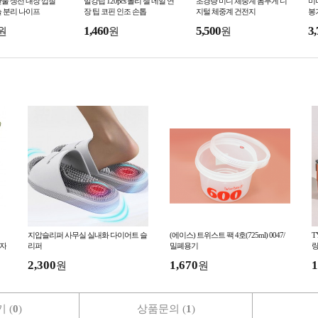
물 생선 내장 껍질
말캉팁 120pcs 폴리 젤 네일 연
초경량 미니 체중계 몸무게 디
미
 분리 나이프
장 팁 코핀 인조 손톱
지털 체중계 건전지
봉
반
1,460
5,500
3,
원
원
원
지압슬리퍼 사무실 실내화 다이어트 슬
(에이스) 트위스트 팩 4호(725ml) 0047/
T
의자
리퍼
밀폐용기
량
2,300
1,670
1
원
원
 (
0
)
상품문의 (
1
)