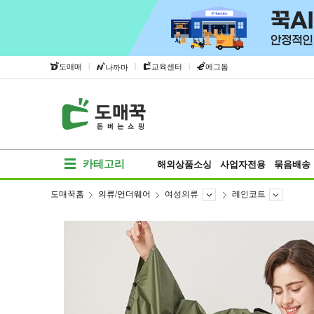
|
|
|
도매매
교육센터
에그돔
나까마
카테고리
해외상품소싱
사업자전용
묶음배송
도매꾹홈
의류/언더웨어
여성의류
레인코트