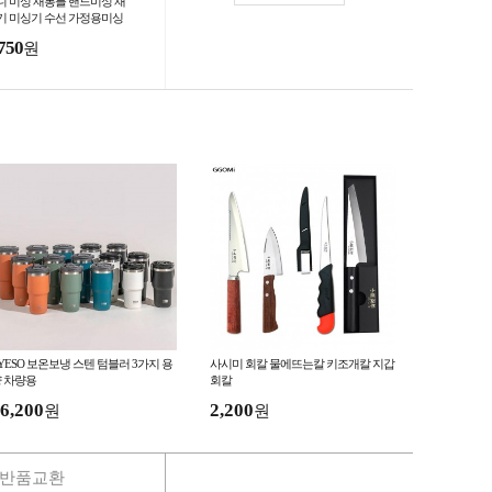
니 미싱 재봉틀 핸드미싱 재
기 미싱기 수선 가정용미싱
짇고리 반짓고리
750
원
YESO 보온보냉 스텐 텀블러 3가지 용
사시미 회칼 물에뜨는칼 키조개칼 지갑
 차량용
회칼
6,200
2,200
원
원
반품교환