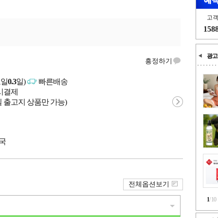
고
158
광고
흥정하기
고일
0.3
일)
빠른배송
문시결제
 출고지 상품만 가능)
중국
전체옵션보기
1
/
10