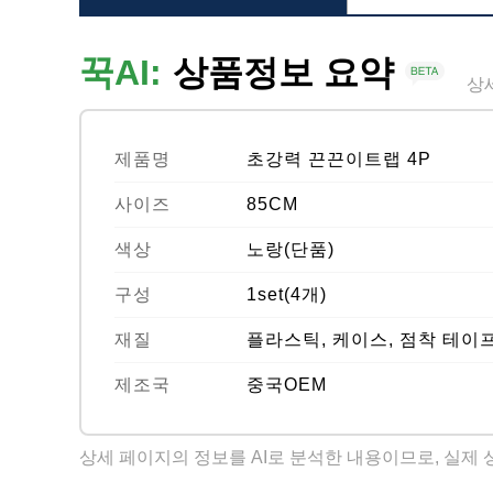
꾹AI:
상품정보 요약
상
제품명
초강력 끈끈이트랩 4P
사이즈
85CM
색상
노랑(단품)
구성
1set(4개)
재질
플라스틱, 케이스, 점착 테이
제조국
중국OEM
상세 페이지의 정보를 AI로 분석한 내용이므로, 실제