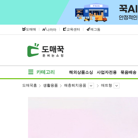
|
|
|
도매매
교육센터
에그돔
나까마
카테고리
해외상품소싱
사업자전용
묶음배송
도매꾹홈
생활용품
해충퇴치용품
매트형