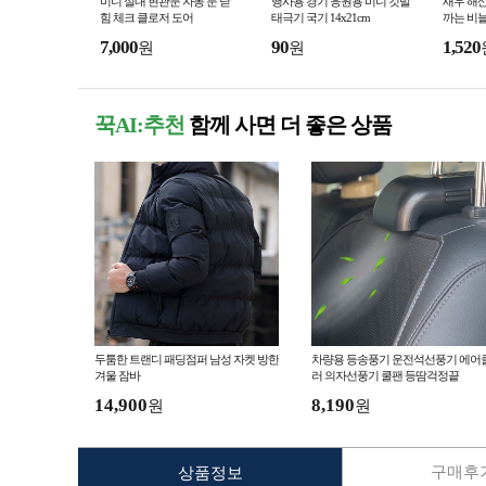
미니 실내 현관문 자동 문 닫
행사용 경기 응원용 미니 깃발
새우 해산
힘 체크 클로저 도어
태극기 국기 14x21cm
까는 비늘
7,000
90
1,520
원
원
꾹AI:추천
함께 사면 더 좋은 상품
두툼한 트랜디 패딩점퍼 남성 자켓 방한
차량용 등송풍기 운전석선풍기 에어
겨울 잠바
러 의자선풍기 쿨팬 등땀걱정끝
14,900
8,190
원
원
구매후기
상품정보