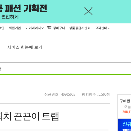
그인
회원가입
마이페이지
장바구니
상품공급사센터
고객센터
서비스 한눈에 보기
천
상품번호 : 40905065
랭킹점수 :
5,506
점
구매완
445,
퇴치 끈끈이 트랩
오늘
308,