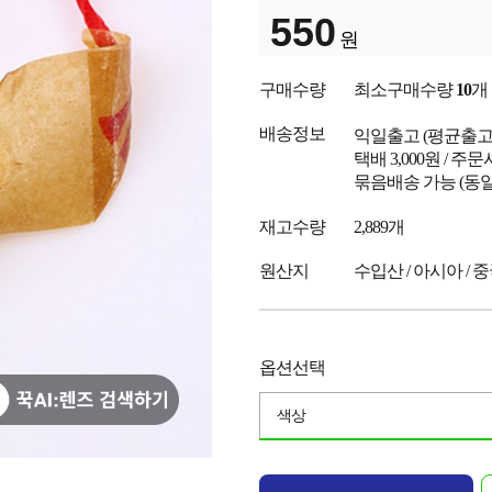
550
원
구매수량
최소구매수량
10
개
배송정보
익일출고
(평균출
택배 3,000원 / 주
묶음배송 가능 (동일
재고수량
2,889개
원산지
수입산 / 아시아 / 
옵션선택
색상