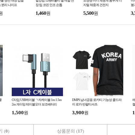
물 생선 내장 껍질
말캉팁 120pcs 폴리 젤 네일 연
초경량 미니 체중계 몸무게 디
미
 분리 나이프
장 팁 코핀 인조 손톱
지털 체중계 건전지
봉
반
1,460
5,500
3,
원
원
원
쿨
C타입 USB케이블 ㄱ자케이블 1m 1.5m
DMPS 남녀공용 로카티 기능성 쿨드라
에
2m 게이밍 테이블오더 보조배터리
이 로카 반팔티셔츠
젤
1,500
3,900
1
원
원
 (
0
)
상품문의 (
17
)