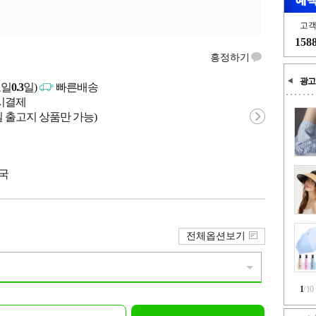
고
158
흥정하기
광고
고일
0.3
일)
빠른배송
문시결제
 출고지 상품만 가능)
중국
전체옵션보기
1
/
10