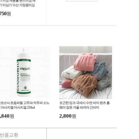
니 미싱 재봉틀 핸드미싱 재
기 미싱기 수선 가정용미싱
짇고리 반짓고리
750
원
코소닉 초음파젤 고주파 저주파 소노
포근한 밍크 극세사 수면 바지 팬츠 홈
 마사지젤 마사지겔 250ml
웨어 잠옷 겨울 파자마 긴바지
,840
2,800
원
원
반품교환