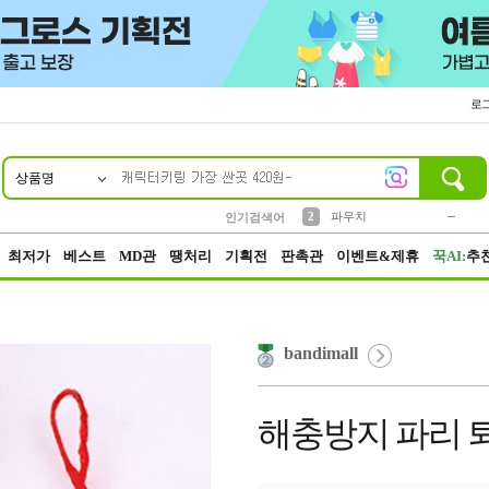
로
상품명
10
1
2
5
6
7
8
9
키링
파우치
말랑이
선풍기
가방
양말
짱구
텀블러
2
1
1
7
3
3
모자
인기검색어
4
미니
23
최저가
베스트
MD관
땡처리
기획전
판촉관
이벤트&제휴
꾹AI:
추
bandimall
해충방지 파리 