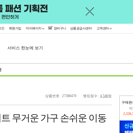
그인
회원가입
마이페이지
장바구니
상품공급사센터
고객센터
서비스 한눈에 보기
천
상품번호 : 27388470
랭킹점수 :
4,540
점
구매완
이
2,298
트 무거운 가구 손쉬운 이동
지
2,326