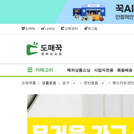
|
|
|
도매매
교육센터
에그돔
나까마
카테고리
해외상품소싱
사업자전용
묶음배송
도매꾹홈
생활용품
공구
운반용품
핸드카트/운