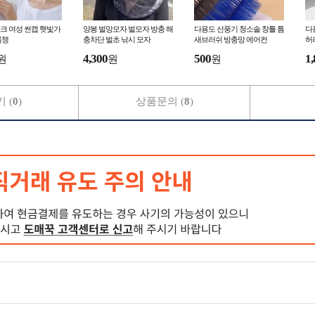
크 여성 썬캡 햇빛가
양봉 벌망모자 벌모자 방충 해
다용도 선풍기 청소솔 창틀 틈
다
름챙
충차단 벌초 낚시 모자
새브러쉬 방충망 에어컨
허
4,300
500
1,
원
원
원
 (
0
)
상품문의 (
8
)