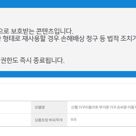
모델명
신형 가구이동키트 무거운 가구 손쉬운 이동
0 / 0
상품포장 부피/무게