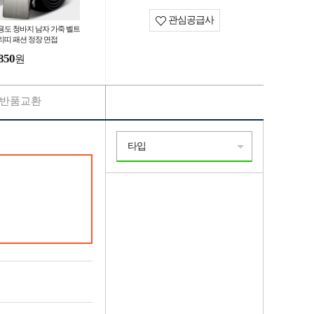
관심공급사
용도 청바지 남자 가죽 벨트
리띠 패션 정장 면접
850
원
반품교환
타입