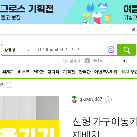
로
상품명
10
1
4
5
6
7
8
9
파우치
등산
벨트
실리콘
양말
모자
양산
여성패션
152
395
555
12
1
1
5
3
2
케이스
인기검색어
12
3
생수
454
최저가
베스트
MD관
땡처리
기획전
판촉관
이벤트&제휴
꾹AI:
추
반기
qkrtntjd87
신형 가구이동키
재배치