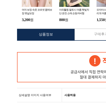
여자 보정 속옷 코르셋 몸매보
야외활동 팔토시 여름 햇빛차
모자마스
정 뱃살보정
단 운전 소매 손등커버형
리개 여
3,200
800
1,550
원
원
구매후기
상품정보
상세설명 이미지 사용여부
사용허용