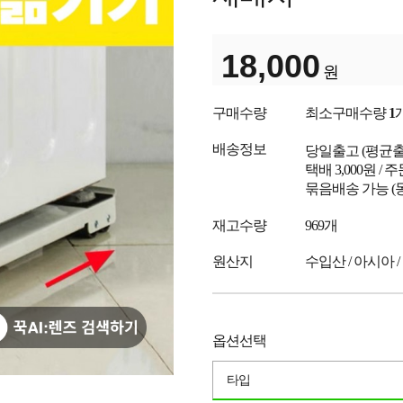
18,000
원
구매수량
최소구매수량
1
배송정보
당일출고
(평균
택배 3,000원 /
묶음배송 가능 (
재고수량
969개
원산지
수입산 / 아시아 /
옵션선택
타입