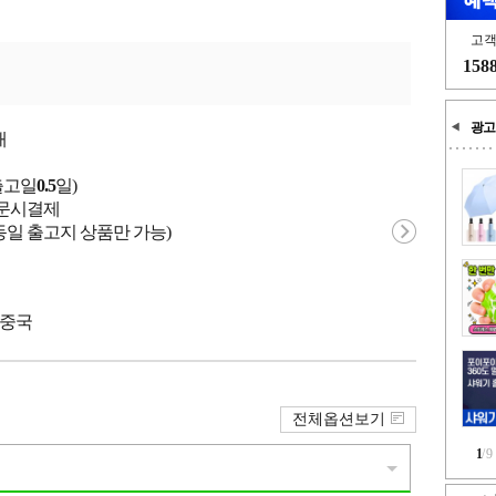
고
158
광고
개
출고일
0.5
일)
 주문시결제
동일 출고지 상품만 가능)
 중국
전체옵션보기
1
/
9