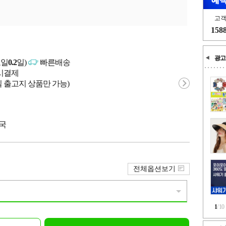
고
158
광고
고일
0.2
일)
빠른배송
문시결제
 출고지 상품만 가능)
중국
전체옵션보기
1
/
10