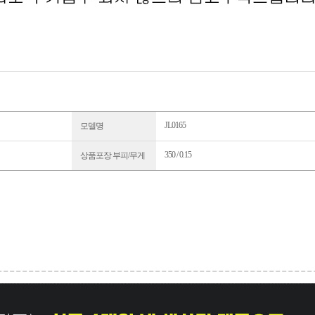
JL0165
모델명
350 / 0.15
상품포장 부피/무게