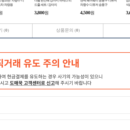
 멤브렌 / 차향수 디
다름 편안해 강아지 하네스 리
센텍 페어웨이 송풍구 디퓨저
삼
동차 차량용
드줄 세트 / 강아지
차향수 디퓨저 송풍구
석
3,800
4,500
3,
원
원
원
 (
0
)
상품문의 (
0
)