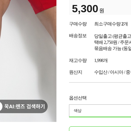
5,300
원
구매수량
최소구매수량
2
개
배송정보
당일출고
(평균출
택배 2,750원 / 주
묶음배송 가능 (동일
재고수량
1,998개
원산지
수입산 / 아시아 / 
옵션선택
색상