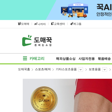
|
|
|
도매매
교육센터
에그돔
나까마
카테고리
해외상품소싱
사업자전용
묶음배송
도매꾹홈
스포츠/레저
기타스포츠용품
보호용품