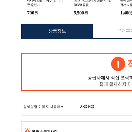
미니미 스퀘어 파우치 / 이어
NEW 다그 스티치 핸들커버 (3
센텍 센텍
폰 충전기
70/380 공용)
퓨저 자
700
5,500
1,400
원
원
구매후기
상품정보
상세설명 이미지 사용여부
사용허용
공급사 공지사항