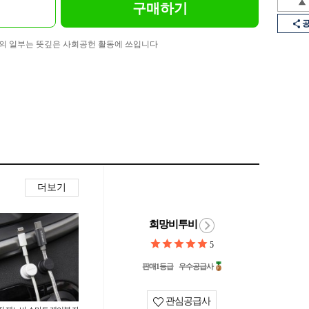
구매하기
의 일부는 뜻깊은 사회공헌 활동에 쓰입니다
더보기
희망비투비
5
판매1등급
우수공급사
관심공급사