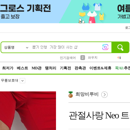
로
상품명
10
1
4
5
6
7
8
9
키링
선풍기
말랑이
키캡
텀블러
가방
양말
양산
1
1
5
2
2
2
파우치
인기검색어
1
3
모자
2
최저가
베스트
MD관
땡처리
기획전
판촉관
이벤트&제휴
꾹AI:
추
무릎보호대
희망비투비
관절사랑 Neo 트