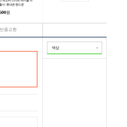
진 제노바 스마트 케이블 자
홀더 / 휴대폰 핸드폰
600
원
반품교환
색상