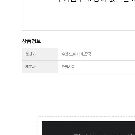
상품정보
원산지
수입산_아시아_중국
제조사
관절사랑