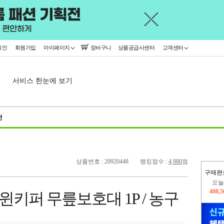
그인
회원가입
마이페이지
장바구니
상품공급사센터
고객센터
서비스 한눈에 보기
천
상품번호 : 20920448
랭킹점수 :
4,980
점
구매완
오늘
408,
윈키퍼 무릎보호대 1P / 농구
402,