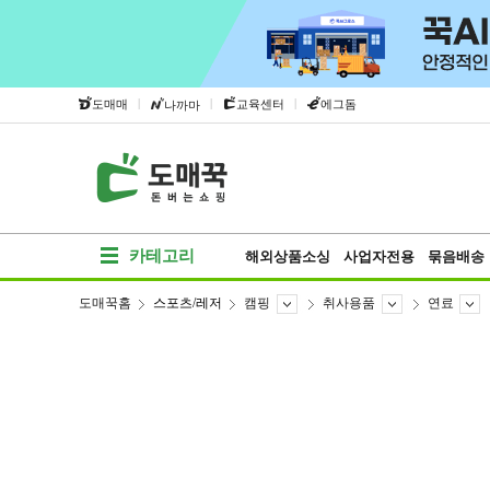
|
|
|
도매매
교육센터
에그돔
나까마
카테고리
해외상품소싱
사업자전용
묶음배송
도매꾹홈
스포츠/레저
캠핑
취사용품
연료