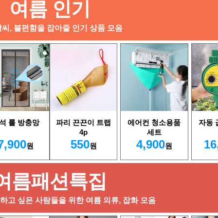
여름 인기
날씨, 불편함을 잡아줄 인기 상품 모음
석 롤 방충망
파리 끈끈이 트랩
에어컨 청소용품
자동
4p
세트
7,900
550
4,900
16
원
원
원
여름패션특집
고 싶은 사람들을 위한 여름 의류, 잡화 모음