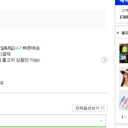
고
158
광고
고일
0.3
일)
빠른배송
문시결제
 출고지 상품만 가능)
중국
전체옵션보기
1
/
11