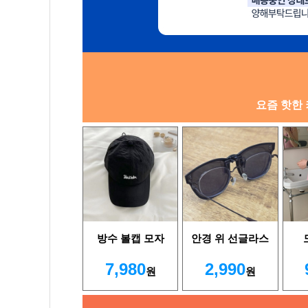
요즘 핫한 
방수 볼캡 모자
안경 위 선글라스
7,980
2,990
원
원