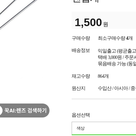
1,500
원
구매수량
최소구매수량
4
개
배송정보
익일출고
(평균출
택배 3,000원 / 주
묶음배송 가능 (동일
재고수량
864개
원산지
수입산 / 아시아 / 
옵션선택
색상