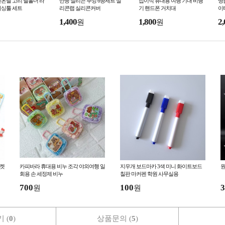
온릴 고리 릴홀더 라
만능 실리콘 뚜껑 6종세트 실
접이식 휴대용 여행 기내 비행
명
피싱툴 세트
리콘랩 실리콘커버
기 핸드폰 거치대
이
1,400
1,800
2,
원
원
포켓
카피바라 휴대용 비누 조각 야외여행 일
지우개 보드마카 3색 미니 화이트보드
원
회용 손 세정제 비누
칠판 마커펜 학원 사무실용
700
100
3
원
원
 (
0
)
상품문의 (
5
)