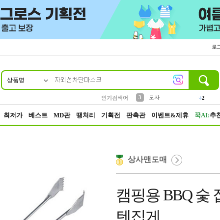
로
상품명
10
1
2
5
6
7
8
9
키링
파우치
말랑이
키캡
텀블러
가방
양말
양산
1
1
1
5
2
2
3
모자
인기검색어
2
4
선풍기
최저가
베스트
MD관
땡처리
기획전
판촉관
이벤트&제휴
꾹AI:
추
상사맨도매
캠핑용 BBQ 숯
텐집게