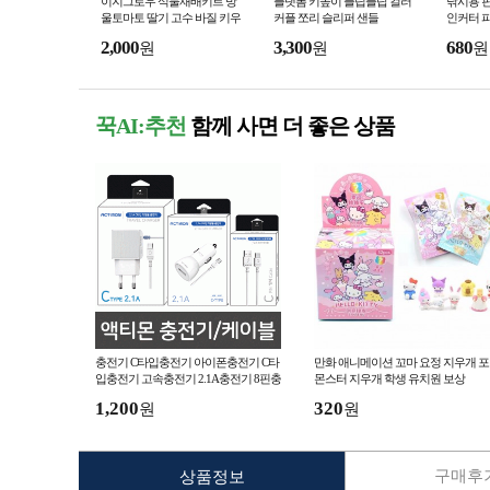
이지그로우 식물재배키트 방
플랫폼 키높이 플립플랍 컬러
낚시용 핀
울토마토 딸기 고수 바질 키우
커플 쪼리 슬리퍼 샌들
인커터 
기
2,000
3,300
680
원
원
원
꾹AI:추천
함께 사면 더 좋은 상품
충전기 C타입충전기 아이폰충전기 C타
만화 애니메이션 꼬마 요정 지우개 
입충전기 고속충전기 2.1A충전기 8핀충
몬스터 지우개 학생 유치원 보상
전기 2.1A충전기 1.5A 액티몬
1,200
320
원
원
구매후기
상품정보