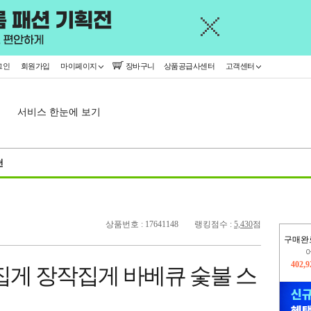
그인
회원가입
마이페이지
장바구니
상품공급사센터
고객센터
서비스 한눈에 보기
천
상품번호 : 17641148
랭킹점수 :
5,430
점
구매완
오늘
325,
 집게 장작집게 바베큐 숯불 스
402,