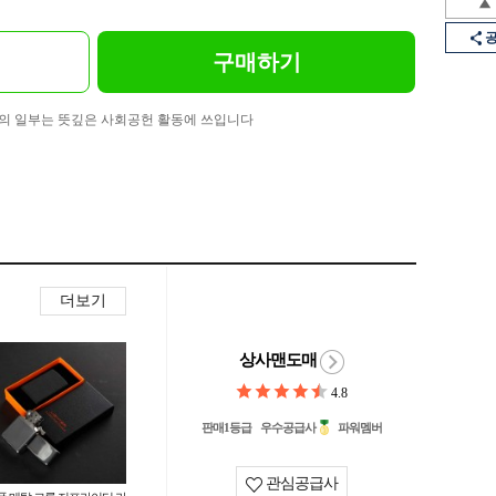
구매하기
의 일부는 뜻깊은 사회공헌 활동에 쓰입니다
더보기
상사맨도매
4.8
판매1등급
우수공급사
파워멤버
관심공급사