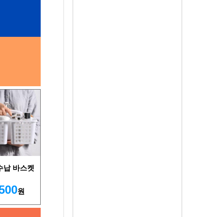
수납 바스켓
,500
원