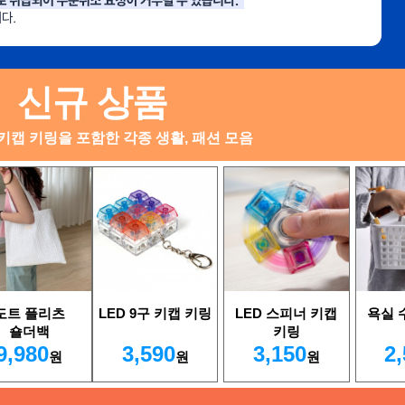
신규 상품
키캡 키링을 포함한 각종 생활, 패션 모음
도트 플리츠
LED 9구 키캡 키링
LED 스피너 키캡
욕실 
숄더백
키링
9,980
3,590
3,150
2
원
원
원