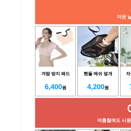
더운 
겨땀 방지 패드
핸들 메쉬 덮개
자
6,400
4,200
원
원
여름철에도 시원하