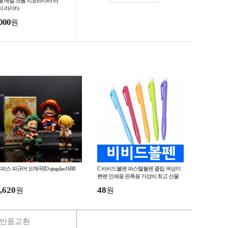
품 메탈 크롬 지포라이터 라
터 라이타
000
원
피스 피규어 도매꾹ID qingdao1688
C 비비드볼펜 파스텔볼펜 클립 색상이
쁜펜 인쇄용 판촉용 가성비 최고 선물
귀여운 이쁜 볼펜 학교 학원
,620
48
원
원
반품교환