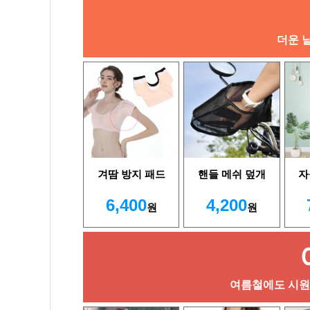
더운 
겨땀 방지 패드
핸들 메쉬 덮개
자
6,400
4,200
원
원
여름철에도 시원하