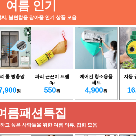
여름 인기
날씨, 불편함을 잡아줄 인기 상품 모음
석 롤 방충망
파리 끈끈이 트랩
에어컨 청소용품
자동
4p
세트
7,900
550
4,900
16
원
원
원
여름패션특집
고 싶은 사람들을 위한 여름 의류, 잡화 모음