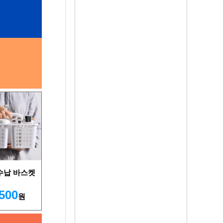
수납 바스켓
,500
원