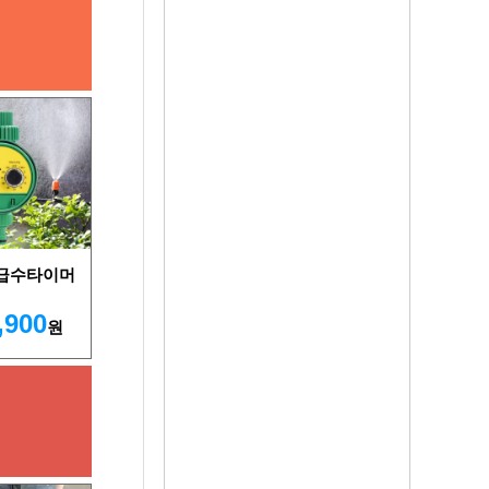
 급수타이머
,900
원