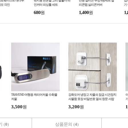
제로웨이스트 대나무
낚시용 핀온릴 고리 릴홀더 라
만능 실리콘 뚜껑 6종세트 실
접
세모 각인
인커터 피싱툴 세트
리콘랩 실리콘커버
기
680
1,400
1,
원
원
TRAVEND 여행용 캐리어저울 수화물
강화도어 냉장고 자물쇠 잠금 시건장치
이
저울
사물함 옷장 비밀번호 열쇠 창문 서랍
기
번호키 유리문
3,500
3,200
1
원
원
 (
0
)
상품문의 (
4
)