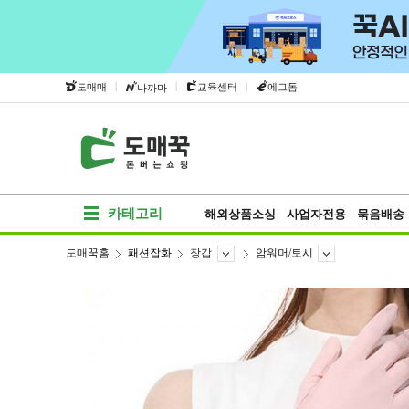
|
|
|
도매매
교육센터
에그돔
나까마
카테고리
해외상품소싱
사업자전용
묶음배송
도매꾹홈
패션잡화
장갑
암워머/토시