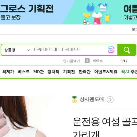
로
상품명
10
1
4
5
6
7
8
9
파우치
등산
벨트
실리콘
양말
모자
양산
여성패션
152
395
555
12
1
1
5
3
2
케이스
인기검색어
12
3
생수
454
최저가
베스트
MD관
땡처리
기획전
판촉관
이벤트&제휴
꾹AI:
추
상사맨도매
운전용 여성 골
가리개