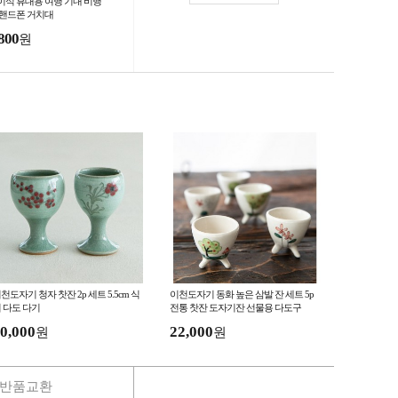
이식 휴대용 여행 기내 비행
 핸드폰 거치대
800
원
천도자기 청자 찻잔 2p 세트 5.5cm 식
이천도자기 동화 높은 삼발 잔 세트 5p
 다도 다기
전통 찻잔 도자기잔 선물용 다도구
0,000
22,000
원
원
반품교환