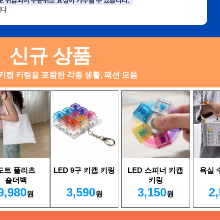
신규 상품
키캡 키링을 포함한 각종 생활, 패션 모음
도트 플리츠
LED 9구 키캡 키링
LED 스피너 키캡
욕실 
숄더백
키링
9,980
3,590
3,150
2
원
원
원