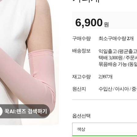
6,900
원
구매수량
최소구매수량
2
개
배송정보
익일출고
(평균출
택배 3,000원 / 주
묶음배송 가능 (동일
재고수량
2,997개
원산지
수입산 / 아시아 / 
옵션선택
색상