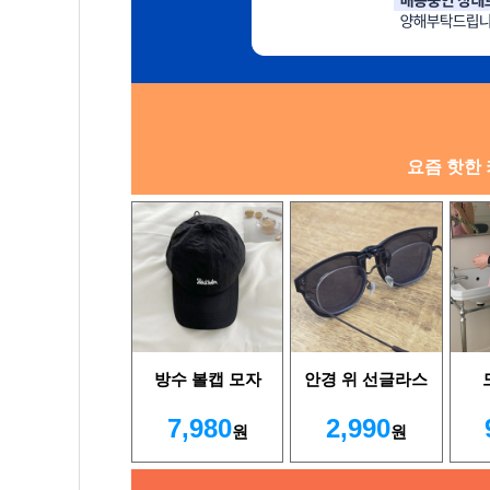
요즘 핫한 
방수 볼캡 모자
안경 위 선글라스
7,980
2,990
원
원