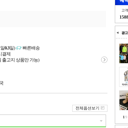
고
158
광고
고일
0.3
일)
빠른배송
문시결제
 출고지 상품만 가능)
중국
전체옵션보기
1
/
9