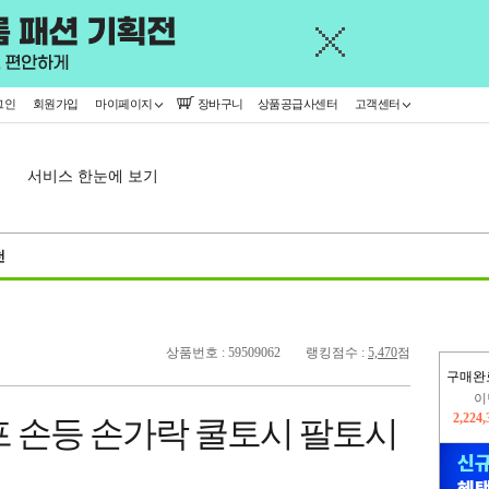
그인
회원가입
마이페이지
장바구니
상품공급사센터
고객센터
서비스 한눈에 보기
천
상품번호 : 59509062
랭킹점수 :
5,470
점
구매완
이
2,224
프 손등 손가락 쿨토시 팔토시
지
2,326