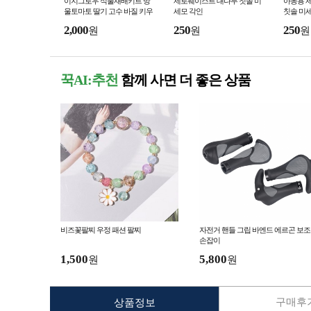
이지그로우 식물재배키트 방
제로웨이스트 대나무 칫솔 미
아동용 
울토마토 딸기 고수 바질 키우
세모 각인
칫솔 미
기
2,000
250
250
원
원
원
꾹AI:추천
함께 사면 더 좋은 상품
비즈꽃팔찌 우정 패션 팔찌
자전거 핸들 그립 바엔드 에르곤 보조
손잡이
1,500
5,800
원
원
구매후기
상품정보