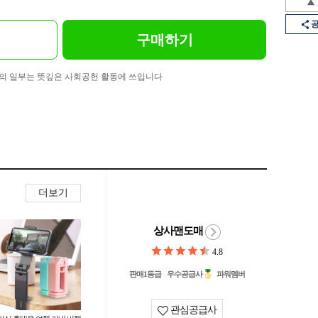
구매하기
의 일부는 뜻깊은 사회공헌 활동에 쓰입니다
더보기
상사맨도매
4.8
판매1등급
우수공급사
파워멤버
관심공급사