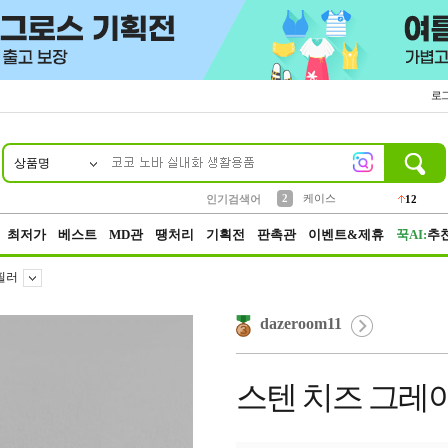
로
상품명
10
1
4
5
6
7
8
9
파우치
등산
벨트
실리콘
양말
모자
양산
여성패션
152
395
555
12
1
1
5
3
2
케이스
인기검색어
12
3
생수
454
최저가
베스트
MD관
땡처리
기획전
판촉관
이벤트&제휴
꾹AI:
추
필러
dazeroom11
스텐 치즈 그레