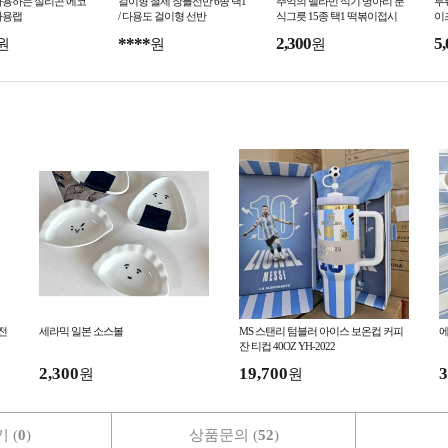
사용하는 실리콘 에코
걸이형 철제 창틀선반 6종 택1
추억의 멜라민 식기 병아리 분
투
사용랩
/ 다용도 걸이형 선반
식그릇 15종 택1 떡볶이접시
이
(마이너스옵션)
****
2,300
5,
원
원
원
전
세라믹 일본 소스볼
MS 스탠리 텀블러 아이스 보온컵 커피
에
잔 티컵 40OZ YH-2022
2,300
19,700
3
원
원
 (
0
)
상품문의 (
52
)