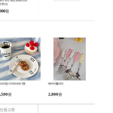
웨이 우드 채반 트레이 (사
즈추가)
000
원
브리띵 디저트세트 3종
베어커틀러리
,500
2,800
원
원
반품교환