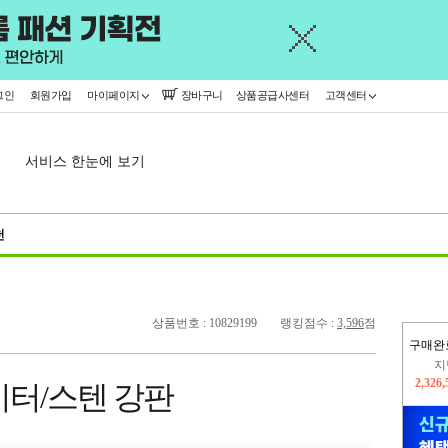
그인
회원가입
마이페이지
장바구니
상품공급사센터
고객센터
서비스 한눈에 보기
천
상품번호 : 10829199
랭킹점수 :
3,596
점
구매완
이
2,230
이터/스텐 강판
지
2,326