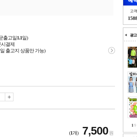
고
158
광고
평균출고일
1.1
일)
 주문시결제
일 출고지 상품만 가능)
1
/
9
7,500
(
1
개)
원