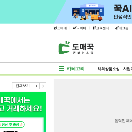
|
|
|
도매매
나까마
교육센터
에그돔
카테고리
해외상품소싱
사업
전체보기
입력된 페