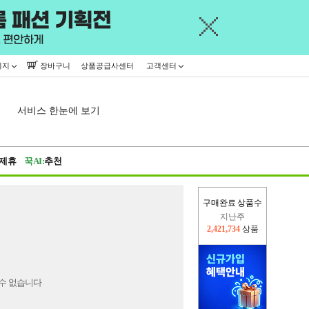
이지
장바구니
상품공급사센터
고객센터
서비스 한눈에 보기
제휴
꾹AI:
추천
구매완료 상품수
지난주
2,421,734
상품
오늘(현재)
324,870
상품
수 없습니다