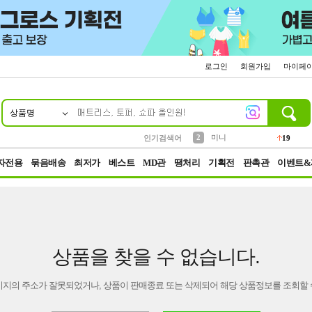
로그인
회원가입
마이페
상품명
10
1
4
5
6
7
8
9
가방
양말
텀블러
짱구
말랑이
장갑
선풍기
생수
14
30
10
3
6
1
4
8
2
미니
인기검색어
19
3
키링
19
자전용
묶음배송
최저가
베스트
MD관
땡처리
기획전
판촉관
이벤트&
상품을 찾을 수 없습니다.
이지의 주소가 잘못되었거나, 상품이 판매종료 또는 삭제되어 해당 상품정보를 조회할 