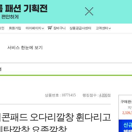
그인
회원가입
마이페이지
장바구니
상품공급사센터
고객센터
서비스 한눈에 보기
천
상품번호 : 10771415
랭킹점수 :
4,090
점
구매완
이
2,310
리콘패드 오다리깔창 휜다리고
지
2,326
레탄깔창 요족깔창