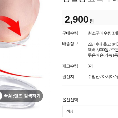
2,900
원
구매수량
최소구매수량
3
개
배송정보
2일 이내 출고
(
택배 3,000원 /
묶음배송 가능 (동
재고수량
3개
원산지
수입산 / 아시아 /
옵션선택
색상