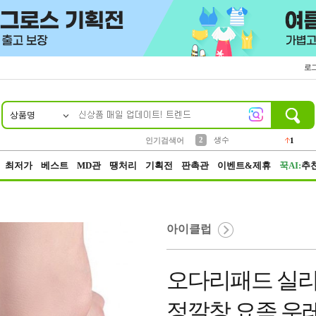
로
상품명
10
1
4
5
6
7
8
9
벨트
파우치
등산
실리콘
양말
여성패션
장갑
led
4
3
1
2
4
1
2
생수
인기검색어
1
3
케이스
1
최저가
베스트
MD관
땡처리
기획전
판촉관
이벤트&제휴
꾹AI:
추
아이클럽
오다리패드 실
정깔창 요족 우