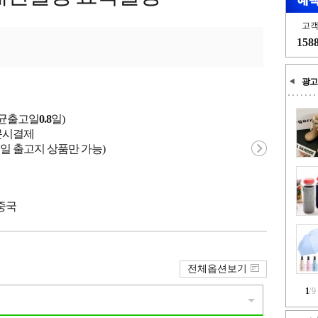
고
158
광고
평균출고일
0.8
일)
 주문시결제
일 출고지 상품만 가능)
 중국
전체옵션보기
1
/
9