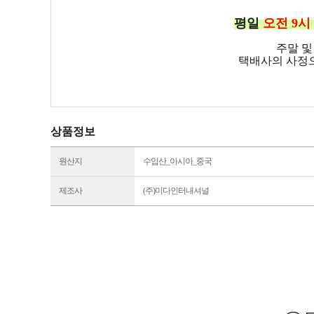
평일
오전 9시
주말 및
택배사의 사정으
상품정보
원산지
수입산_아시아_중국
제조사
(주)미다인터내셔널