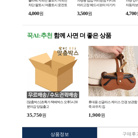
플라워 자외선 쿨토시 자외선
차량용 넵업 머리받침 카시트
차량 강
차단 팔토시 여름토시 운전토
머리고정 헤드서포터 아기카
자동차보
시 레이스토시 운전용토시 손
시트목베개 넵업헤드서포터
망 강아
4,000
3,500
4,700
원
원
토시
아기카시트목베개 목*
려동물차
꾹AI:추천
함께 사면 더 좋은 상품
[맞춤박스]초특가 택배박스 오후5시30
휴대용 선글라스 케이스 안경 보관함
분마감 당일출고
죽 파우치 집
35,750
1,900
원
원
구매후기
상품정보