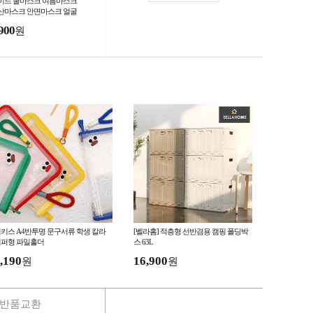
이드 쿨마스크 여름마스크
산마스크 안면마스크 얼굴
빛가리개 얼굴커버 빨아쓰
900
원
마스크 스포츠*
키스 A4반투명 문구서류 학생 칼라
[벨라홈] 적층형 선반겸용 캠핑 폴딩박
퍼형 파일홀더
스 63L
,190
16,900
원
원
반품교환