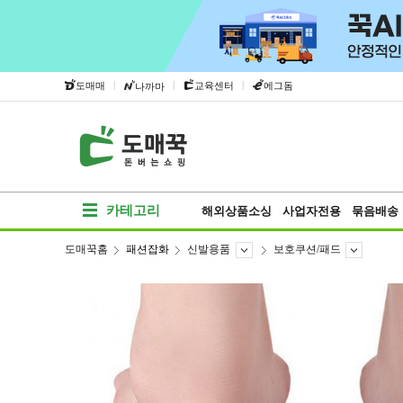
|
|
|
도매매
교육센터
에그돔
나까마
카테고리
해외상품소싱
사업자전용
묶음배송
도매꾹홈
패션잡화
신발용품
보호쿠션/패드