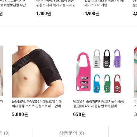
아지 안전그물 강아지
점착식 귀이개 20p 접착 면봉
얼굴 전체 시스루 복면 가리개
와
호 차량보관망 수납
귀청소 귀지 제거 귀클리너 귓
페이스 커버 가면
등
지차량그물 그물망 반
밥 귀지
햇
1,400
4,900
2,
원
원
원
량안전그물*
는
 가
[신상꿀템] 좌우겸용 어깨보호대 어깨
번호열쇠 슬림형(미니번호자물쇠 슬림
히
아대 운동 스포츠 관절보호 패드 압박
형) 열쇠 락커 사물함 번호키 칼라
지
고정밴드
5,800
650
3
원
원
 (
0
)
상품문의 (
8
)