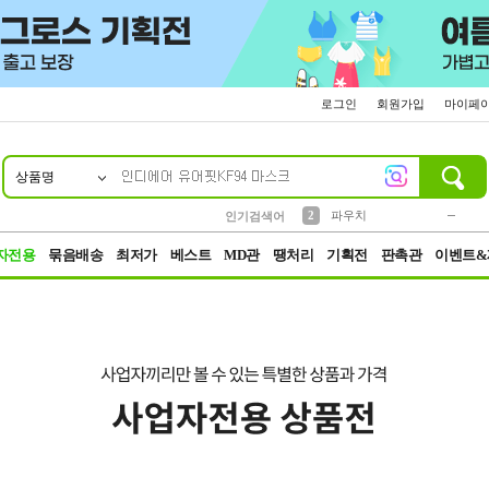
로그인
회원가입
마이페
상품명
10
1
4
5
6
7
8
9
키링
미니
말랑이
선풍기
가방
양말
짱구
텀블러
23
2
1
1
7
3
2
파우치
인기검색어
3
모자
자전용
묶음배송
최저가
베스트
MD관
땡처리
기획전
판촉관
이벤트&