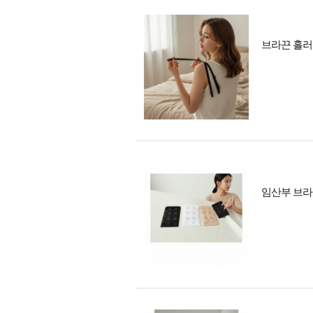
브라끈 흘러
임산부 브라