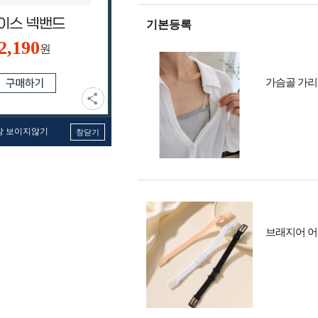
기본등록
2,190
원
가슴골 가리
창 보이지않기
창닫기
브래지어 어