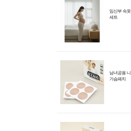
임산부 속옷
세트
남녀공용 니
가슴패치