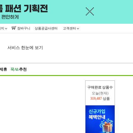
이지
장바구니
상품공급사센터
고객센터
서비스 한눈에 보기
제휴
꾹AI:
추천
구매완료 상품수
오늘(현재)
319,487
상품
어제
445,716
상품