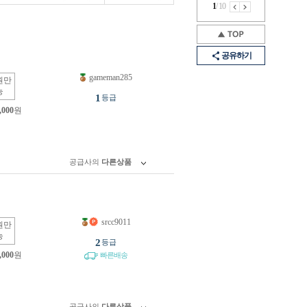
1
/
10
공유하기
gameman285
원만
능
1
등급
,000
원
공급사의
다른상품
srcc9011
원만
능
2
등급
,000
원
빠른배송
공급사의
다른상품