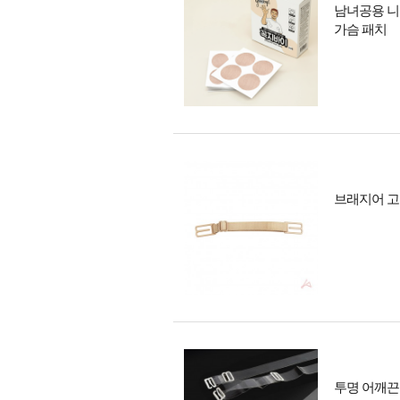
남녀공용 니플
가슴 패치
브래지어 고
투명 어깨끈