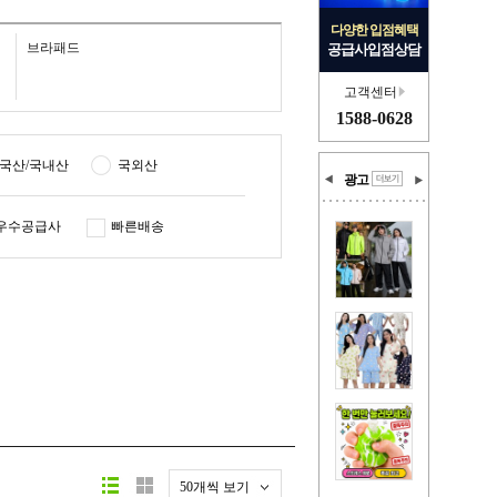
다양한 입점혜택
브라패드
공급사입점상담
고객센터
1588-0628
국산/국내산
국외산
광고
우수공급사
빠른배송
50개씩 보기