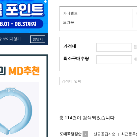
가터벨트
브라끈
창 보이지않기
창닫기
가격대
최소구매수량
총
114
건이 검색되었습니다
도매꾹랭킹순
신규공급사순
최근등록