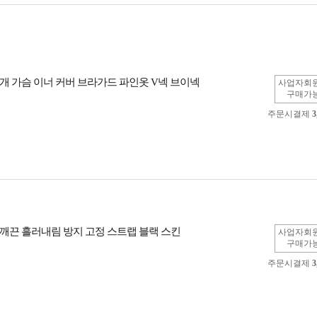
개 가슴 이너 커버 브라가드 파인옷 V넥 브이넥
사업자회
구매가
주문시결제
3
깨끈 흘러내림 방지 고정 스트랩 블랙 스킨
사업자회
구매가
주문시결제
3