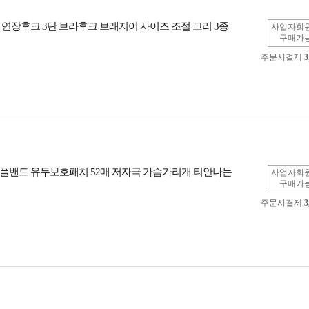
 연장후크 3단 브라후크 브래지어 사이즈 조절 고리 3종
사업자회
구매가
주문시결제
3
플밴드 유두보호패치 52매 저자극 가슴가리개 티안나는
사업자회
구매가
주문시결제
3