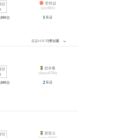
한판샵
원만
(srcc001)
능
1
등급
,000
원
공급사의
다른상품
펀유통
원만
(funco0704)
능
2
등급
,000
원
윈창고
원만