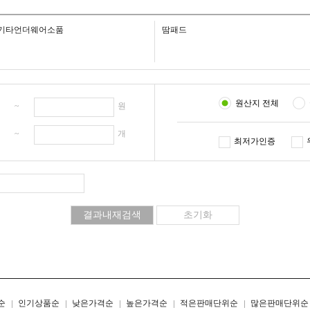
기타언더웨어소품
땀패드
원산지 전체
원 ~
원
개 ~
개
최저가인증
리스트형
갤러리형
순
인기상품순
낮은가격순
높은가격순
적은판매단위순
많은판매단위순