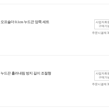
오프숄더 0.1cm 누드끈 양쪽 세트
사업자회
구매가
주문시결제
3
 누드끈 흘러내림 방지 길이 조절형
사업자회
구매가
주문시결제
3