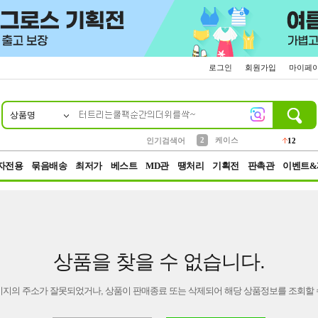
로그인
회원가입
마이페
상품명
10
1
4
5
6
7
8
9
파우치
등산
벨트
실리콘
양말
모자
양산
여성패션
152
395
555
12
1
1
5
3
2
케이스
인기검색어
12
3
생수
454
자전용
묶음배송
최저가
베스트
MD관
땡처리
기획전
판촉관
이벤트&
상품을 찾을 수 없습니다.
이지의 주소가 잘못되었거나, 상품이 판매종료 또는 삭제되어 해당 상품정보를 조회할 