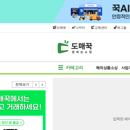
|
|
|
도매매
나까마
교육센터
에그돔
카테고리
해외상품소싱
사업
전체보기
입력된 페