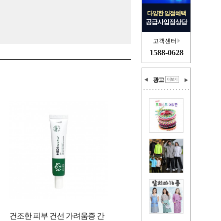
다양한 입점혜택
공급사입점상담
고객센터
1588-0628
광고
건조한 피부 건선 가려움증 간