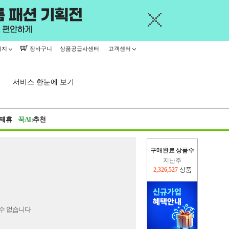
이지
장바구니
상품공급사센터
고객센터
서비스 한눈에 보기
제휴
꾹AI:
추천
구매완료 상품수
지난주
2,326,527
상품
이번주
2,276,218
상품
수 없습니다