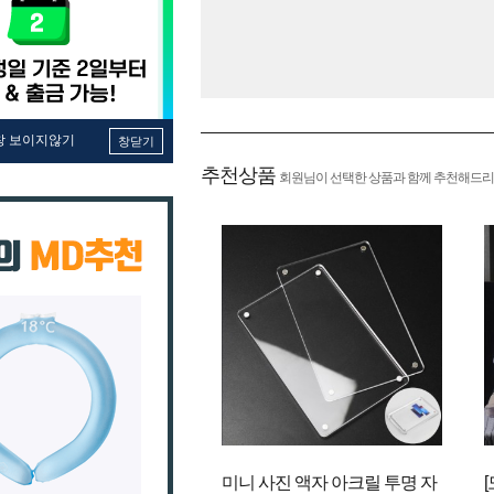
창 보이지않기
창닫기
추천상품
회원님이 선택한 상품과 함께 추천해드리
미니 사진 액자 아크릴 투명 자