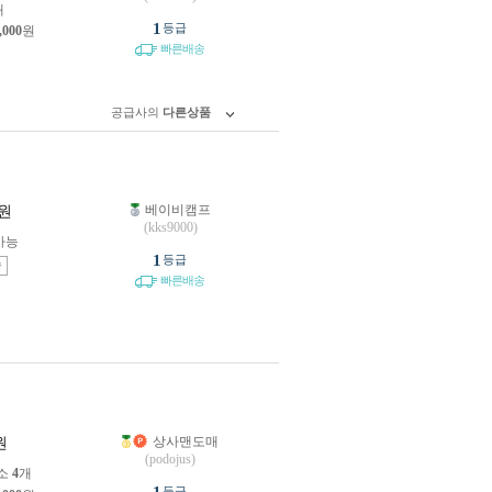
개
1
등급
,000
원
빠른배송
공급사의
다른상품
베이비캠프
원
(kks9000)
가능
1
등급
송
빠른배송
상사맨도매
원
(podojus)
소
4
개
등급