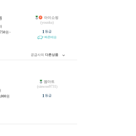
아이쇼핑
원
(younku)
개
1
등급
,750
원~
빠른배송
공급사의
다른상품
엠마트
원
(sinwoo9731)
개
1
등급
,000
원