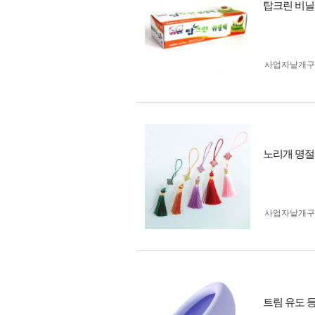
탑크린 비닐팩
사업자 낱개
노리개 명절 
사업자 낱개
트림 유도 등