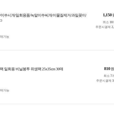
1,150
J/이쑤시개/일회용품/녹말이쑤씨개/이물질제거/과일꽂이/
ㅁ
최소
10
주문시결제
2
구매가능
810
 일회용 비닐봉투 위생팩 25x35cm 30매
최소
7
주문시결제
3
구매가능