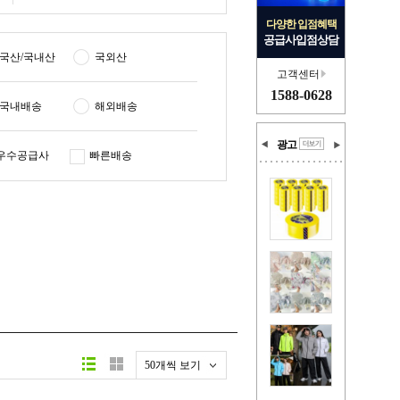
다양한 입점혜택
공급사입점상담
국산/국내산
국외산
고객센터
1588-0628
국내배송
해외배송
광고
우수공급사
빠른배송
50개씩 보기