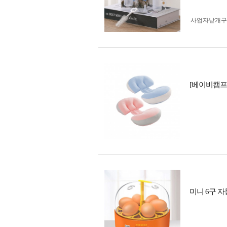
사업자 낱개
[베이비캠프
미니 6구 자