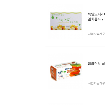
녹말요지-T
일회용프ㅜ
사업자 낱개
탑크린 비닐팩
사업자 낱개