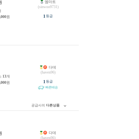
엠마트
원
(sinwoo9731)
개
1
등급
,000
원
다데
원
(haven96)
소
13
개
1
등급
,000
원
빠른배송
공급사의
다른상품
다데
원
(haven96)