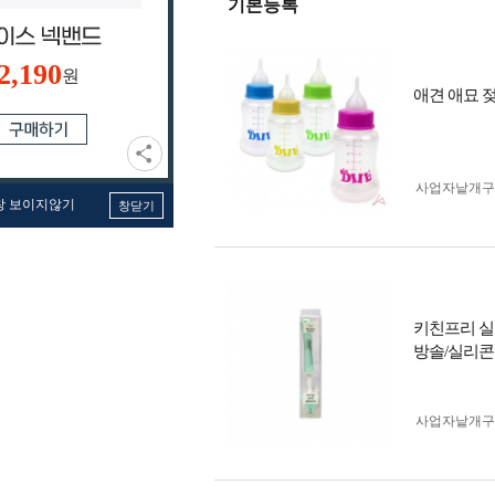
기본등록
2,190
원
애견 애묘 젖병
사업자 낱개
창 보이지않기
창닫기
키친프리 실
방솔/실리
사업자 낱개