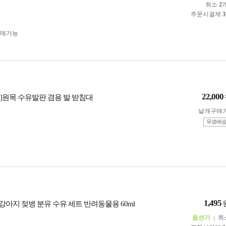
최소
2
주문시결제
3
구매가능
22,000
]원목 수유발판 겸용 발 받침대
낱개구매
무료배
1,495
 강아지 젖병 분유 수유 세트 반려동물용 60ml
옵션가
최