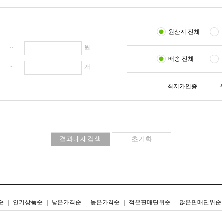
원산지 전체
원 ~
원
배송 전체
개 ~
개
최저가인증
리스트형
갤러리형
순
인기상품순
낮은가격순
높은가격순
적은판매단위순
많은판매단위순