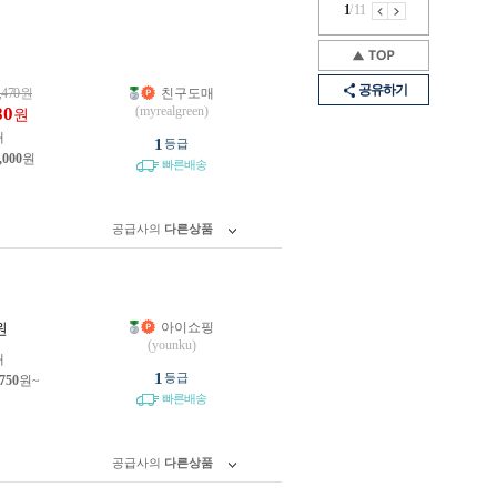
1
/
11
공유하기
,470
원
친구도매
80
(myrealgreen)
원
개
1
등급
,000
원
빠른배송
공급사의
다른상품
아이쇼핑
원
(younku)
개
1
등급
,750
원~
빠른배송
공급사의
다른상품