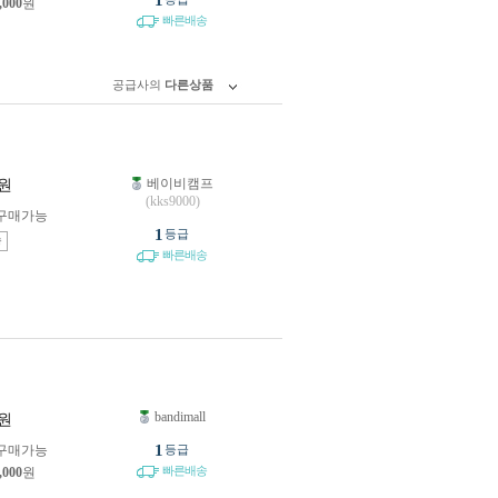
1
,000
원
빠른배송
공급사의
다른상품
베이비캠프
원
(kks9000)
구매가능
1
등급
송
빠른배송
bandimall
원
1
구매가능
등급
빠른배송
,000
원