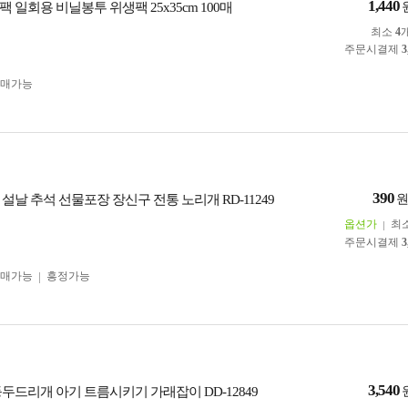
1,440
 일회용 비닐봉투 위생팩 25x35cm 100매
최소
4
주문시결제
3
구매가능
390
설날 추석 선물포장 장신구 전통 노리개 RD-11249
옵션가
최
주문시결제
3
구매가능
흥정가능
3,540
두드리개 아기 트름시키기 가래잡이 DD-12849