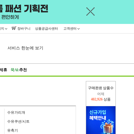
이지
장바구니
상품공급사센터
고객센터
서비스 한눈에 보기
제휴
꾹AI:
추천
구매완료 상품수
어제
402,926
상품
오늘(현재)
217,867
상품
수유가리개
수유쿠션/시트
유축기