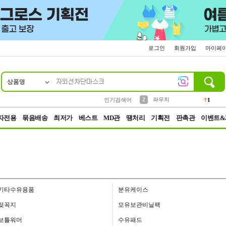
로그인
회원가입
마이페
상품명
10
1
4
5
6
7
8
9
키링
선풍기
말랑이
키캡
텀블러
가방
양말
양산
1
1
5
2
2
2
파우치
인기검색어
1
3
모자
2
자전용
묶음배송
최저가
베스트
MD관
땡처리
기획전
판촉관
이벤트&
기타수유용품
분유케이스
젖꼭지
모유보관비닐팩
보틀워머
수유패드