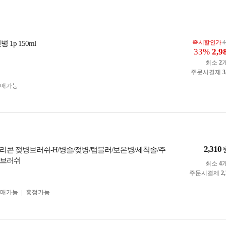
즉시할인가
4
 1p 150ml
33%
2,9
최소
2
주문시결제
3
구매가능
2,310
리콘 젖병브러쉬-H/병솔/젖병/텀블러/보온병/세척솔/주
콘브러쉬
최소
4
주문시결제
2
구매가능
흥정가능