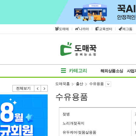
|
|
|
도매매
나까마
교육센터
에그돔
카테고리
해외상품소싱
사업
도매꾹홈
출산
수유용품
전체보기
수유용품
젖병
노리개젖꼭지
유두케어/젖몸살용품