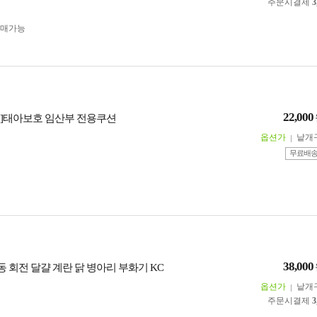
주문시결제
3
구매가능
22,000
]태아보호 임산부 전용쿠션
옵션가
낱개
무료배
38,000
동 회전 달걀 계란 닭 병아리 부화기 KC
옵션가
낱개
주문시결제
3