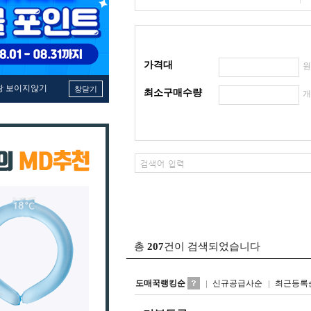
가격대
창 보이지않기
창닫기
최소구매수량
총
207
건이 검색되었습니다
도매꾹랭킹순
신규공급사순
최근등록