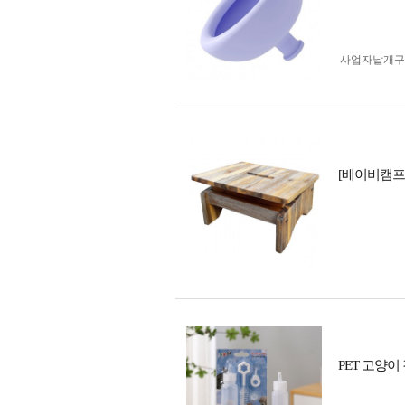
사업자 낱개
[베이비캠프
PET 고양이